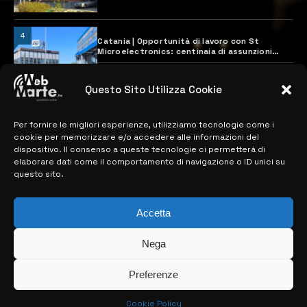
4
Catania | Opportunità di lavoro con St
Microelectronics: centinaia di assunzioni
previste
28 MARZO 2024
Questo Sito Utilizza Cookie
Per fornire le migliori esperienze, utilizziamo tecnologie come i
MAPPA DEL SITO
cookie per memorizzare e/o accedere alle informazioni del
dispositivo. Il consenso a queste tecnologie ci permetterà di
> NOTIZIE
elaborare dati come il comportamento di navigazione o ID unici su
questo sito.
> EDIZIONI LOCALI
> CONTATTI
Accetta
> INFO
Nega
Preferenze
Cookie Policy