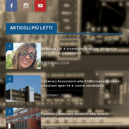
ARTICOLI PIÙ LETTI
1
Siracusa | Si è insediata la nuova dirigente
dell’Ufficio scolastico
6 FEBBRAIO 2024
2
Catania | Assunzioni alla StMicroelectronics:
posizioni aperte e come candidarsi
12 GENNAIO 2024
3
Pachino | Mancano docenti alla scuola
“Calleri”: requisiti e come candidarsi
18 GENNAIO 2024