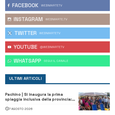
FACEBOOK
WEBMARTETV
INSTAGRAM
WEBMARTE.TV
TWITTER
WEBMARTETV
YOUTUBE
@WEBMARTETV
WHATSAPP
‎SEGUI IL CANALE
ULTIMI ARTICOLI
Pachino | Si inaugura la prima
spiaggia inclusiva della provincia:
assistenza e prevenzione aperte a
tutti
7 AGOSTO 2026