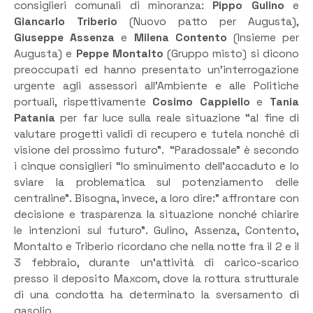
consiglieri comunali di minoranza:
Pippo Gulino
e
Giancarlo Triberio
(Nuovo patto per Augusta),
Giuseppe Assenza
e
Milena Contento
(Insieme per
Augusta) e
Peppe Montalto
(Gruppo misto) si dicono
preoccupati ed hanno presentato un’interrogazione
urgente agli assessori all’Ambiente e alle Politiche
portuali, rispettivamente
Cosimo Cappiello
e
Tania
Patania
per far luce sulla reale situazione “al fine di
valutare progetti validi di recupero e tutela nonché di
visione del prossimo futuro”. “Paradossale” è secondo
i cinque consiglieri “lo sminuimento dell’accaduto e lo
sviare la problematica sul potenziamento delle
centraline”. Bisogna, invece, a loro dire:” affrontare con
decisione e trasparenza la situazione nonché chiarire
le intenzioni sul futuro”. Gulino, Assenza, Contento,
Montalto e Triberio ricordano che nella notte fra il 2 e il
3 febbraio, durante un’attività di carico-scarico
presso il deposito Maxcom, dove la rottura strutturale
di una condotta ha determinato la sversamento di
gasolio.