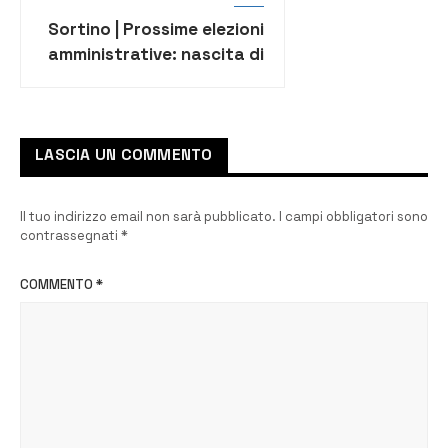
Sortino | Prossime elezioni
amministrative: nascita di
un movimento di
centrosinistra
LASCIA UN COMMENTO
Il tuo indirizzo email non sarà pubblicato.
I campi obbligatori sono
contrassegnati
*
COMMENTO
*