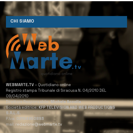
CHI SIAMO
WEBMARTE.TV
– Quotidiano online
Registro stampa Tribunale di Siracusa N. 04/2010 DEL
09/04/2010
Direttore Responsabile:
Michele Accolla
Società editrice:
KFP TELEVISION AND WEB PRODUCTIONS
S.R.L.S.
P.Iva:
02184950893
mail:
redazione@webmarte.tv