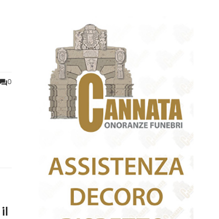
0
nde
il