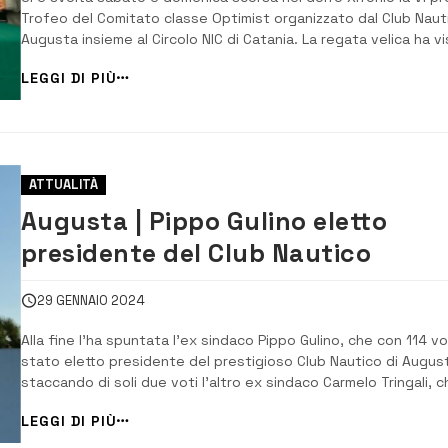
Trofeo del Comitato classe Optimist organizzato dal Club Naut
Augusta insieme al Circolo NIC di Catania. La regata velica ha v
scendere in acqua 70 imbarcazioni provenienti da tutta la Sicili
LEGGI DI PIÙ
governate da giovani di età dai 7 ai 13 anni. La […]
ATTUALITÀ
Augusta | Pippo Gulino eletto
presidente del Club Nautico
29 GENNAIO 2024
Alla fine l’ha spuntata l’ex sindaco Pippo Gulino, che con 114 vo
stato eletto presidente del prestigioso Club Nautico di Augus
staccando di soli due voti l’altro ex sindaco Carmelo Tringali, c
si è fermato a 112. È stata una sfida tra titani che ha attirato
LEGGI DI PIÙ
notevole curiosità, essendo i due protagonisti abbastanza not
[&...