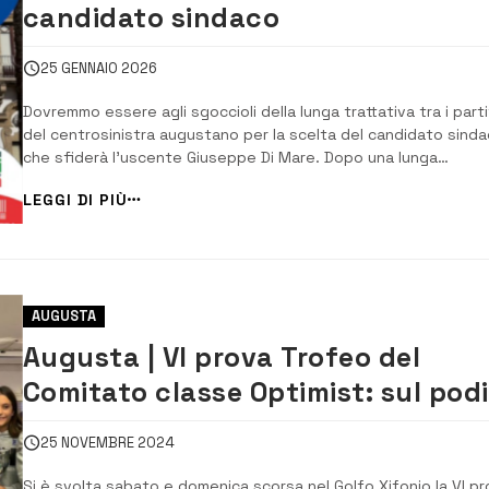
candidato sindaco
25 GENNAIO 2026
Dovremmo essere agli sgoccioli della lunga trattativa tra i parti
del centrosinistra augustano per la scelta del candidato sind
che sfiderà l’uscente Giuseppe Di Mare. Dopo una lunga
trattativa, Partito democratico, Movimento 5 stelle e Alleanza
LEGGI DI PIÙ
Verdi e Sinistra, dovrebbero rendere noto il candidato sindaco
della coalizione alle amministr...
AUGUSTA
Augusta | VI prova Trofeo del
Comitato classe Optimist: sul pod
Giulia Pasqua
25 NOVEMBRE 2024
Si è svolta sabato e domenica scorsa nel Golfo Xifonio la VI p