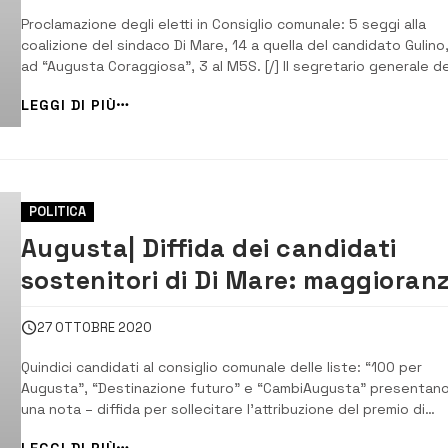
Proclamazione degli eletti in Consiglio comunale: 5 seggi alla
coalizione del sindaco Di Mare, 14 a quella del candidato Gulino
ad “Augusta Coraggiosa”, 3 al M5S. [/] Il segretario generale de
Comune di Augusta, Dorotea Grasso sta consegnando, nei loca
LEGGI DI PIÙ
del Municipio, le notifiche di nomina ai 24 consiglieri comunali el
alle scorse am...
POLITICA
Augusta| Diffida dei candidati
sostenitori di Di Mare: maggioran
rivendicata
27 OTTOBRE 2020
Quindici candidati al consiglio comunale delle liste: “100 per
Augusta”, “Destinazione futuro” e “CambiAugusta” presentan
una nota – diffida per sollecitare l’attribuzione del premio di
maggioranza al sindaco, Giuseppe Di Mare. [/] I 24 consiglieri
LEGGI DI PIÙ