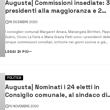
Augusta| Commissioni insediate: 3
presidenti alla maggioranza e 2
all’opposizione
16 DICEMBRE 2020
I consiglieri comunali Margaret Amara, Mariangela Birritteri, Pipp
Gulino, Ciccio La Ferla e Maria Grazia Patti sono i presidenti dell
cinque commissioni consiliari, istituite nei giorni scorse e già
insediate. Tre le presidenze assegnate alla maggioranza e due
LEGGI DI PIÙ
all’opposizione. [/] Sono stati eletti i presidenti delle cinque
commission...
POLITICA
Augusta| Nominati i 24 eletti in
Consiglio comunale, al sindaco di
Mare 5 seggi
10 NOVEMBRE 2020