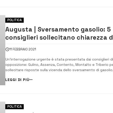
POLITICA
Augusta | Sversamento gasolio: 5
consiglieri sollecitano chiarezza d
Comune
11 FEBBRAIO 2021
Un’interrogazione urgente è stata presentata dai consiglieri d
opposizione: Gulino, Assenza, Contento, Montalto e Triberio p
sollecitare risposte sulla vicenda dello sversamento di gasolio
che si è verificato nei giorni scorsi, e una presa di posizione ch
LEGGI DI PIÙ
da parte del Comune sulla tutela del territorio martoriato. I
consiglieri s...
POLITICA