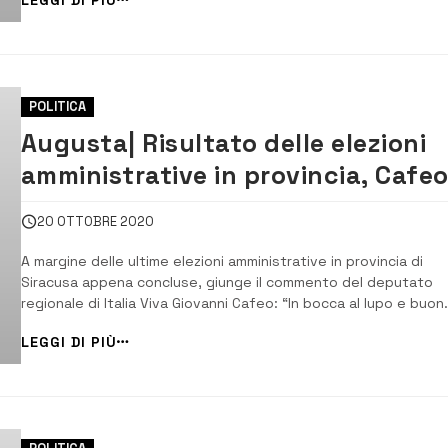
comunali, tra i quali il candidato sconfitto al ballottaggio, Pippo
Gulino dovrebbero essere pr...
POLITICA
Augusta| Risultato delle elezioni
amministrative in provincia, Cafeo
“Vince la voglia di cambiamento”
20 OTTOBRE 2020
A margine delle ultime elezioni amministrative in provincia di
Siracusa appena concluse, giunge il commento del deputato
regionale di Italia Viva Giovanni Cafeo: “In bocca al lupo e buon
lavoro al nuovo sindaco di Floridia, Marco Carianni e al nuovo
LEGGI DI PIÙ
sindaco di Augusta Giuseppe Di Mare”. [/] “Pur non avendo
partecipato attivamente al dibattito ...