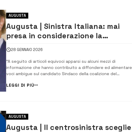
AUGUSTA
Augusta | Sinistra Italiana: mai
presa in considerazione la
candidatura di Gulino
28 GENNAIO 2026
“A seguito di articoli equivoci apparsi su alcuni mezzi di
informazione che hanno contribuito a diffondere ed alimentare
voci ambigue sul candidato Sindaco della coalizione del
centrosinistra, il circolo di Augusta di Sinistra Italiana – AVS re
LEGGI DI PIÙ
noto di non aver mai preso in considerazione la candidatura
dell’ex Sindaco Pip...
AUGUSTA
Augusta | Il centrosinistra sceglie 