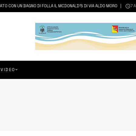
 UN BAGNO DI FOLLA IL MCDONALD’S DI VIA ALDO MORO
7 AGOSTO 
VIDEO