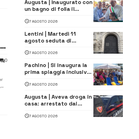
Augusta | Inaugurato con
un bagno di folla il
McDonald’s di via Aldo
7 AGOSTO 2026
Moro
Lentini | Martedì 11
agosto seduta di
al
Consiglio Comunale
7 AGOSTO 2026
0
Pachino | Si inaugura la
prima spiaggia inclusiva
i
della provincia:
er
7 AGOSTO 2026
assistenza e prevenzione
,
aperte a tutti
iara
Augusta | Aveva droga in
casa: arrestato dai
Carabinieri 31enne
7 AGOSTO 2026