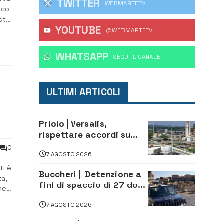
TWITTER
WEBMARTETV
ico
isto
YOUTUBE
a
@WEBMARTETV
WHATSAPP
‎SEGUI IL CANALE
ULTIMI ARTICOLI
Priolo | Versalis,
rispettare accordi su
salvaguardia dei posti di
0
7 AGOSTO 2026
lavoro. Il sindaco scrive
alla società
ti è
Buccheri | Detenzione a
ta,
fini di spaccio di 27 dosi
he
di droga: denunciati tre
7 AGOSTO 2026
20enni
i