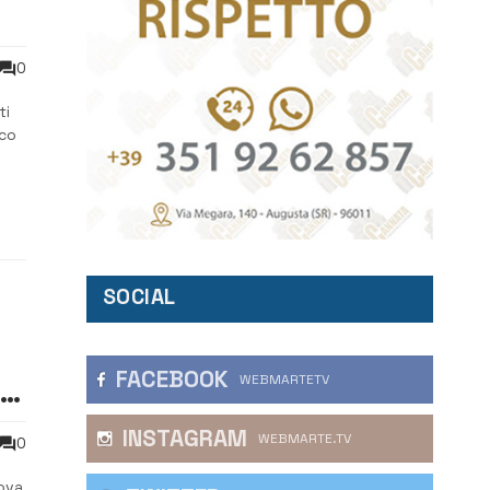
0
ti
aco
SOCIAL
FACEBOOK
WEBMARTETV
io
INSTAGRAM
WEBMARTE.TV
0
rova