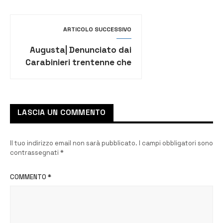
all’ospedale
ARTICOLO SUCCESSIVO
Augusta| Denunciato dai
Carabinieri trentenne che
deteneva cocaina negli
slip
LASCIA UN COMMENTO
Il tuo indirizzo email non sarà pubblicato.
I campi obbligatori sono
contrassegnati
*
COMMENTO
*