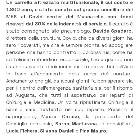
Un carrello attrezzato multifunzionale, il cui costo è
1.800 euro, è stato donato dal gruppo consiliare del
M5S al Covid center del Muscatello con fondi
ricavati dal 30% delle indennità di servizio
. Il carrello è
stato consegnato allo pneumologo,
Davide Spadaro
,
direttore della struttura Covid, che da diversi giorni ha
zero ricoverati, ma che è sempre pronta ad accogliere
persone che hanno contratto il Coronavirus, come ha
sottolineato il medico responsabile, fino a quando non
saranno assunte decisioni in merito dai vertici dell’Asp
in base all’andamento della curva dei contagi.
Andamento che già da alcuni giorni fa ben sperare sia
per il rientro dell’emergenza sanitaria sia per il ritorno
ad Augusta, che tutti si aspettan,o dei reparti di
Chirurgia e Medicina. Un volta ripristinata Chirurgia il
carrello sarà trasferito nel suo reparto. Presenti il
capogruppo,
Mauro Caruso
, la presidente del
Consiglio comunale,
Sarah Marturana
, le consigliere,
Lucia
Fichera
,
Silvana Danieli
e
Pina Mauro
.