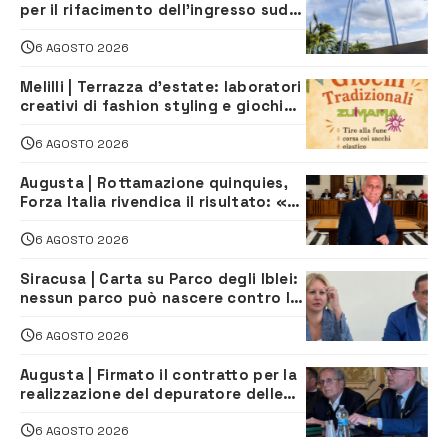
per il rifacimento dell’ingresso sud
del porto
6 AGOSTO 2026
Melilli | Terrazza d’estate: laboratori
creativi di fashion styling e giochi
tradizionali di Zuimama, ecco come
iscriversi
6 AGOSTO 2026
Augusta | Rottamazione quinquies,
Forza Italia rivendica il risultato: «La
proposta è nostra»
6 AGOSTO 2026
Siracusa | Carta su Parco degli Iblei:
nessun parco può nascere contro le
comunità e il territorio
6 AGOSTO 2026
Augusta | Firmato il contratto per la
realizzazione del depuratore delle
acque reflue
6 AGOSTO 2026