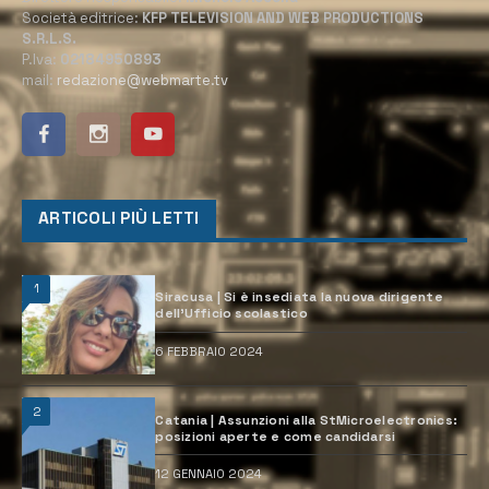
Società editrice:
KFP TELEVISION AND WEB PRODUCTIONS
S.R.L.S.
P.Iva:
02184950893
mail:
redazione@webmarte.tv
ARTICOLI PIÙ LETTI
1
Siracusa | Si è insediata la nuova dirigente
dell’Ufficio scolastico
6 FEBBRAIO 2024
2
Catania | Assunzioni alla StMicroelectronics:
posizioni aperte e come candidarsi
12 GENNAIO 2024