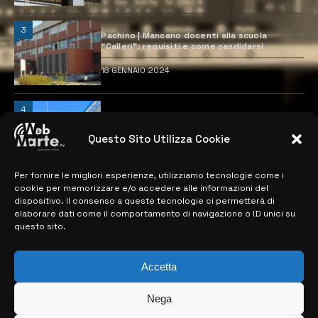
3
Pachino | Mancano docenti alla scuola
“Calleri”: requisiti e come candidarsi
18 GENNAIO 2024
4
Catania | Opportunità di lavoro con St
Microelectronics: centinaia di assunzioni
previste
Questo Sito Utilizza Cookie
28 MARZO 2024
Per fornire le migliori esperienze, utilizziamo tecnologie come i
cookie per memorizzare e/o accedere alle informazioni del
dispositivo. Il consenso a queste tecnologie ci permetterà di
MAPPA DEL SITO
elaborare dati come il comportamento di navigazione o ID unici su
questo sito.
> NOTIZIE
Accetta
> EDIZIONI LOCALI
> CONTATTI
Nega