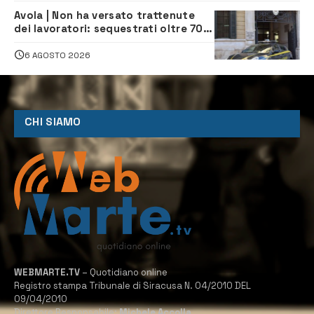
Avola | Non ha versato trattenute
dei lavoratori: sequestrati oltre 700
mila euro a imprenditore della
climatizzazione
6 AGOSTO 2026
CHI SIAMO
WEBMARTE.TV
– Quotidiano online
Registro stampa Tribunale di Siracusa N. 04/2010 DEL
09/04/2010
Direttore Responsabile:
Michele Accolla