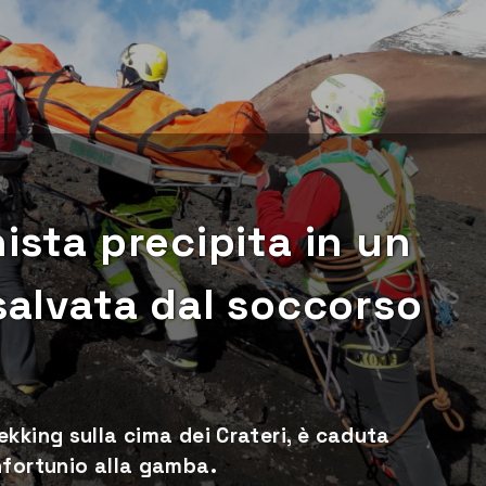
ista precipita in un
 salvata dal soccorso
kking sulla cima dei Crateri, è caduta
nfortunio alla gamba.