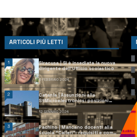
ARTICOLI PIÙ LETTI
1
Siracusa | Si è insediata la nuova
dirigente dell’Ufficio scolastico
6 FEBBRAIO 2024
2
Catania | Assunzioni alla
StMicroelectronics: posizioni
aperte e come candidarsi
12 GENNAIO 2024
3
Pachino | Mancano docenti alla
scuola “Calleri”: requisiti e come