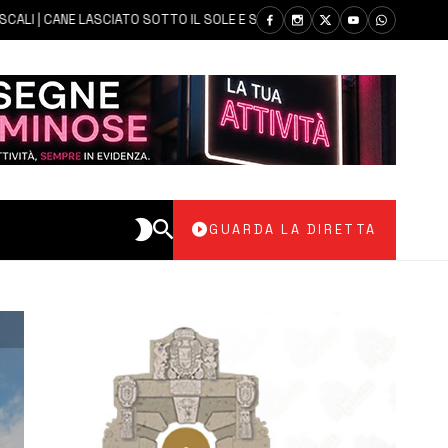
 CANE LASCIATO SOTTO IL SOLE E SENZA ACQUA: CARABINIERI DENUNCIAN
GUARDA LA DIRETTA