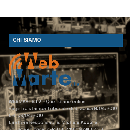
CHI SIAMO
WEBMARTE.TV
– Quotidiano online
Registro stampa Tribunale di Siracusa N. 04/2010
DEL 09/04/2010
Direttore Responsabile:
Michele Accolla
Società editrice:
KFP TELEVISION AND WEB