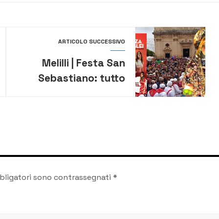
ARTICOLO SUCCESSIVO
Melilli | Festa San
Sebastiano: tutto
pronto per “A Festa i
Maju” tra cultura,
ambiente e musica
bligatori sono contrassegnati
*