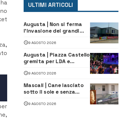
 ha
ULTIMI ARTICOLI
nno
ket
Augusta | Non si ferma
l’invasione dei grandi
marchi
9 AGOSTO 2026
za,
nto
Augusta | Piazza Castello
gremita per LDA e
Aka7even: musica, colori
9 AGOSTO 2026
ed emozioni per
“Augusta d’Estate”
Mascali | Cane lasciato
sotto il sole e senza
acqua: Carabinieri
9 AGOSTO 2026
denunciano proprietario
er
he,