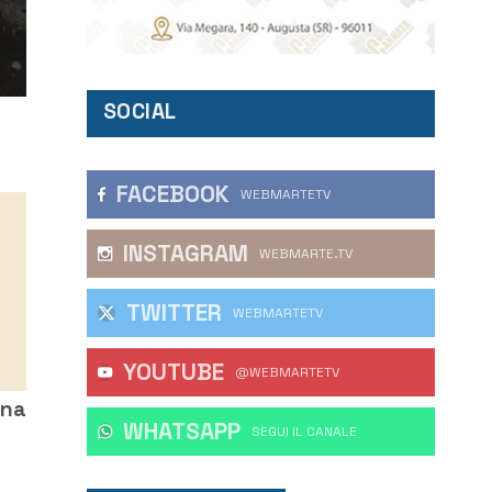
SOCIAL
FACEBOOK
WEBMARTETV
INSTAGRAM
WEBMARTE.TV
TWITTER
WEBMARTETV
YOUTUBE
@WEBMARTETV
una
WHATSAPP
‎SEGUI IL CANALE