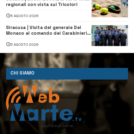
regionali con vista sui Tricolori
5 AGOSTO 2026
Siracusa | Visita del generale Del
Monaco al comando dei Carabinieri e
alle Stazioni di Ortigia, Carlentini,
Ferla e Sortino
5 AGOSTO 2026
CHI SIAMO