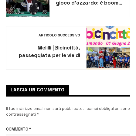
gioco d’azzardo: è boom
sotto i 35 anni
ARTICOLO SUCCESSIVO
Melilli | Bicincittà,
passeggiata per le vie di
Villasmundo
LASCIA UN COMMENTO
Il tuo indirizzo email non sarà pubblicato.
I campi obbligatori sono
contrassegnati
*
COMMENTO
*