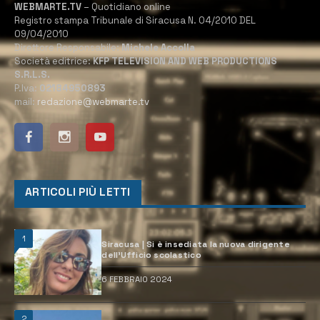
WEBMARTE.TV
– Quotidiano online
Registro stampa Tribunale di Siracusa N. 04/2010 DEL
09/04/2010
Direttore Responsabile:
Michele Accolla
Società editrice:
KFP TELEVISION AND WEB PRODUCTIONS
S.R.L.S.
P.Iva:
02184950893
mail:
redazione@webmarte.tv
ARTICOLI PIÙ LETTI
1
Siracusa | Si è insediata la nuova dirigente
dell’Ufficio scolastico
6 FEBBRAIO 2024
2