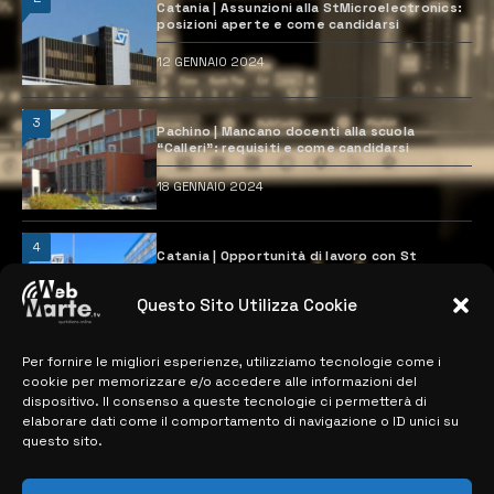
Catania | Assunzioni alla StMicroelectronics:
posizioni aperte e come candidarsi
12 GENNAIO 2024
3
Pachino | Mancano docenti alla scuola
“Calleri”: requisiti e come candidarsi
18 GENNAIO 2024
4
Catania | Opportunità di lavoro con St
Microelectronics: centinaia di assunzioni
previste
Questo Sito Utilizza Cookie
28 MARZO 2024
Per fornire le migliori esperienze, utilizziamo tecnologie come i
cookie per memorizzare e/o accedere alle informazioni del
MAPPA DEL SITO
dispositivo. Il consenso a queste tecnologie ci permetterà di
elaborare dati come il comportamento di navigazione o ID unici su
questo sito.
> NOTIZIE
> EDIZIONI LOCALI