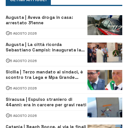
Augusta | Aveva droga in casa:
arrestato 31enne
5 AGOSTO 2026
Augusta | La città ricorda
Sebastiano Campisi: inaugurata la
piazza dedicata al minatore morto
nella tragedia di Marcinelle
5 AGOSTO 2026
Sicilia | Terzo mandato ai sindaci, è
scontro tra Lega e Mpa Grande
Sicilia, e Schifani cerca di sfilarsi
5 AGOSTO 2026
Siracusa | Espulso straniero di
44anni: era in carcere per gravi reati
5 AGOSTO 2026
Catania | Beach Bocce, al via le finali