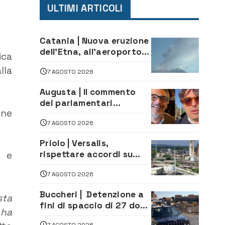
ULTIMI ARTICOLI
Catania | Nuova eruzione
dell’Etna, all’aeroporto
ica
Bellini voli in arrivo
lla
7 AGOSTO 2026
dirottati
Augusta | Il commento
dei parlamentari
nne
Cannata e Auteri dopo la
7 AGOSTO 2026
firma del contatto per il
depuratore
Priolo | Versalis,
rispettare accordi su
i e
salvaguardia dei posti di
7 AGOSTO 2026
lavoro. Il sindaco scrive
alla società
Buccheri | Detenzione a
sta
fini di spaccio di 27 dosi
 ha
di droga: denunciati tre
7 AGOSTO 2026