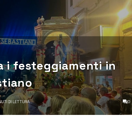
a i festeggiamenti in
stiano
NUTI DI LETTURA
0