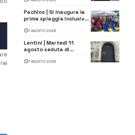
tto
20enni
Pachino | Si inaugura la
prima spiaggia inclusiva
della provincia:
7 AGOSTO 2026
assistenza e prevenzione
aperte a tutti
Lentini | Martedì 11
agosto seduta di
are
Consiglio Comunale
7 AGOSTO 2026
rai