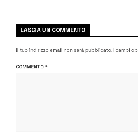
giornata di studi per il
70° anniversario di
Italia Nostra
LASCIA UN COMMENTO
Il tuo indirizzo email non sarà pubblicato.
I campi ob
COMMENTO
*