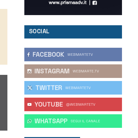
SOCIAL
FACEBOOK
WEBMARTETV
INSTAGRAM
WEBMARTE.TV
TWITTER
WEBMARTETV
YOUTUBE
@WEBMARTETV
WHATSAPP
‎SEGUI IL CANALE