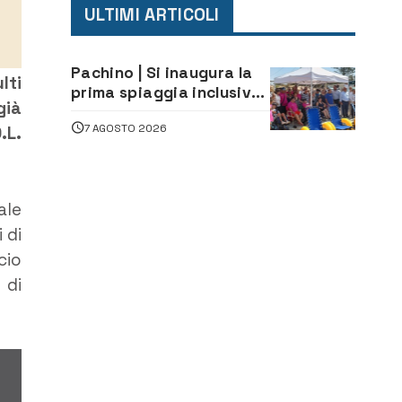
ULTIMI ARTICOLI
Pachino | Si inaugura la
lti
prima spiaggia inclusiva
già
della provincia:
7 AGOSTO 2026
assistenza e prevenzione
.L.
aperte a tutti
ale
 di
cio
 di