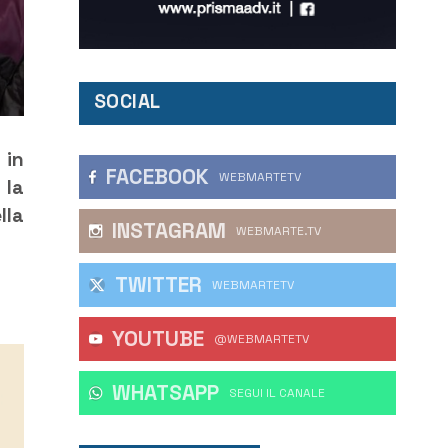
SOCIAL
 in
FACEBOOK
WEBMARTETV
 la
lla
INSTAGRAM
WEBMARTE.TV
TWITTER
WEBMARTETV
YOUTUBE
@WEBMARTETV
WHATSAPP
‎SEGUI IL CANALE