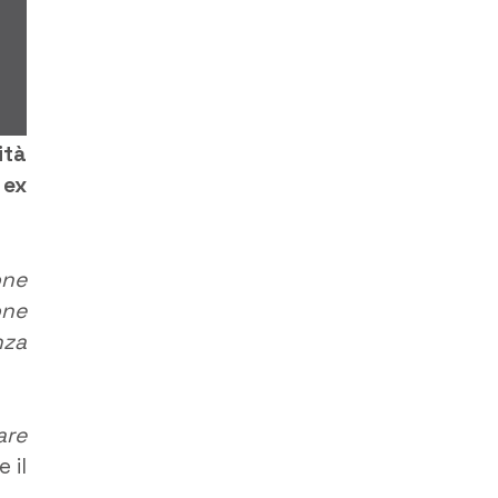
ità
 ex
one
one
nza
are
 il