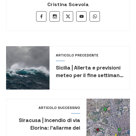
Cristina Scevola
ARTICOLO PRECEDENTE
Sicilia | Allerta e previsioni
meteo per il fine settimana
di sabato 24 e domenica
25 febbraio
ARTICOLO SUCCESSIVO
Siracusa | Incendio di via
Elorina: l’allarme dei
consiglieri Pd dopo i dati di