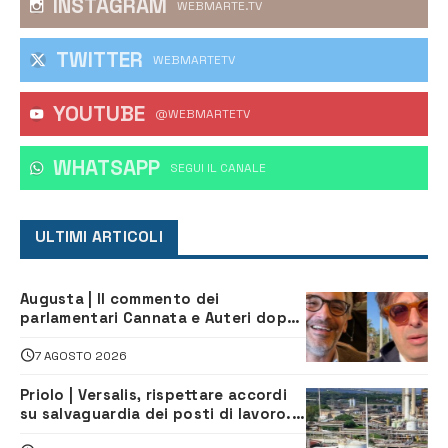
INSTAGRAM
WEBMARTE.TV
TWITTER
WEBMARTETV
YOUTUBE
@WEBMARTETV
WHATSAPP
‎SEGUI IL CANALE
ULTIMI ARTICOLI
Augusta | Il commento dei
parlamentari Cannata e Auteri dopo
la firma del contatto per il
depuratore
7 AGOSTO 2026
Priolo | Versalis, rispettare accordi
su salvaguardia dei posti di lavoro. Il
sindaco scrive alla società