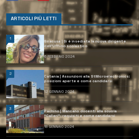
ARTICOLI PIÙ LETTI
1
Siracusa | Si è insediata la nuova dirigente
dell’Ufficio scolastico
6 FEBBRAIO 2024
2
Catania | Assunzioni alla StMicroelectronics:
posizioni aperte e come candidarsi
12 GENNAIO 2024
3
Pachino | Mancano docenti alla scuola
“Calleri”: requisiti e come candidarsi
18 GENNAIO 2024