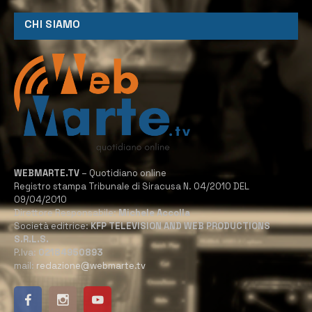
CHI SIAMO
WEBMARTE.TV
– Quotidiano online
Registro stampa Tribunale di Siracusa N. 04/2010 DEL
09/04/2010
Direttore Responsabile:
Michele Accolla
Società editrice:
KFP TELEVISION AND WEB PRODUCTIONS
S.R.L.S.
P.Iva:
02184950893
mail:
redazione@webmarte.tv