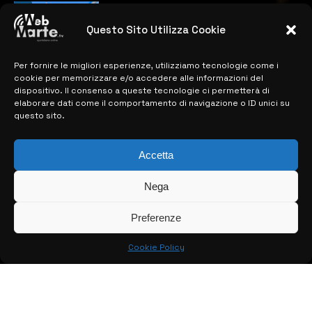
4
Catania | Opportunità di lavoro con St
Microelectronics: centinaia di assunzioni
Questo Sito Utilizza Cookie
previste
28 MARZO 2024
Per fornire le migliori esperienze, utilizziamo tecnologie come i
cookie per memorizzare e/o accedere alle informazioni del
dispositivo. Il consenso a queste tecnologie ci permetterà di
elaborare dati come il comportamento di navigazione o ID unici su
MAPPA DEL SITO
questo sito.
> NOTIZIE
Accetta
> EDIZIONI LOCALI
Nega
> CONTATTI
> INFO
Preferenze
Cookie Policy