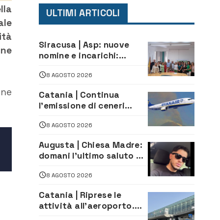
lla
ULTIMI ARTICOLI
ale
ità
Siracusa | Asp: nuove
une
nomine e incarichi:
Mazzola al Laboratorio
8 AGOSTO 2026
di Sanità pubblica,
Matteliano al Servizio
one
Catania | Continua
Legale
l’emissione di ceneri
dall’Etna. Sospese le
8 AGOSTO 2026
attività all’aeroporto di
Fontanarossa
Augusta | Chiesa Madre:
domani l’ultimo saluto ad
Alessandro Sicuso,
8 AGOSTO 2026
morto in un incidente
stradale
Catania | Riprese le
attività all’aeroporto.
Ripristinati tutti i voli in