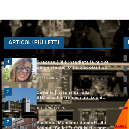
ARTICOLI PIÙ LETTI
1
Siracusa | Si è insediata la nuova
dirigente dell’Ufficio scolastico
6 FEBBRAIO 2024
2
Catania | Assunzioni alla
StMicroelectronics: posizioni
aperte e come candidarsi
12 GENNAIO 2024
3
Pachino | Mancano docenti alla
scuola “Calleri”: requisiti e come