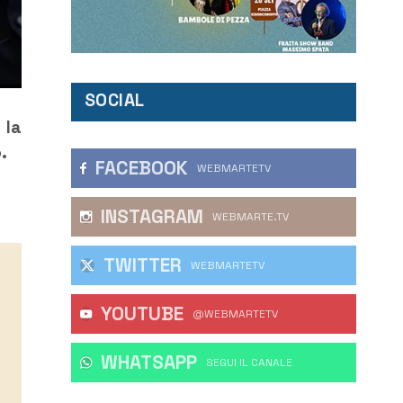
SOCIAL
 la
.
FACEBOOK
WEBMARTETV
INSTAGRAM
WEBMARTE.TV
TWITTER
WEBMARTETV
YOUTUBE
@WEBMARTETV
WHATSAPP
‎SEGUI IL CANALE