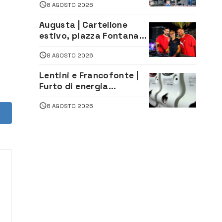
8 AGOSTO 2026
arrivo e in partenza
Augusta | Cartellone
estivo, piazza Fontana
gremita per la serata
8 AGOSTO 2026
caraibica con Andrea
Mojito
Lentini e Francofonte |
Furto di energia
elettrica, denunciate 4
8 AGOSTO 2026
persone