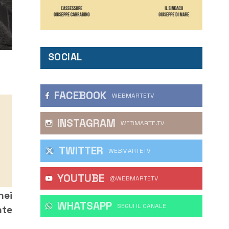
SOCIAL
FACEBOOK
WEBMARTETV
INSTAGRAM
WEBMARTE.TV
TWITTER
WEBMARTETV
YOUTUBE
@WEBMARTETV
nei
WHATSAPP
‎SEGUI IL CANALE
nte