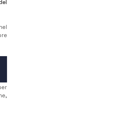
del
nel
ore
er
he,