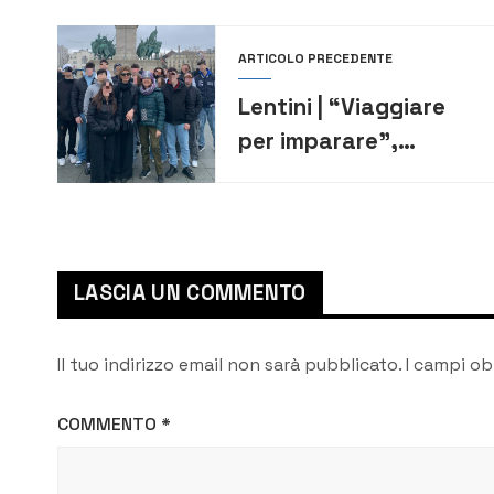
ARTICOLO PRECEDENTE
Lentini | “Viaggiare
per imparare”,
progetto formativo
all’estero per 45
studenti del
“Moncada”
LASCIA UN COMMENTO
Il tuo indirizzo email non sarà pubblicato.
I campi ob
COMMENTO
*