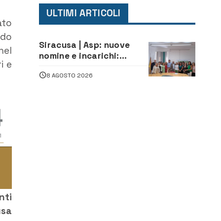
ULTIMI ARTICOLI
ato
ndo
Siracusa | Asp: nuove
nel
nomine e incarichi:
i e
Mazzola al Laboratorio
8 AGOSTO 2026
di Sanità pubblica,
Matteliano al Servizio
Legale
nti
usa