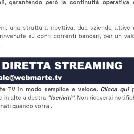
ali, garantendo però la continuità operativa 
ni, una struttura ricettiva, due aziende attive 
nvenute su conti correnti bancari, per un val
.
rte TV in modo semplice e veloce.
Clicca qui
p
e in alto a destra
“Iscriviti”
. Non riceverai notific
rnati quando vorrai.