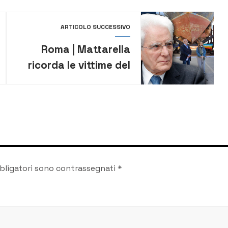
ARTICOLO SUCCESSIVO
Roma | Mattarella
ricorda le vittime del
naufragio del barcone
che si trova ad
Augusta
bligatori sono contrassegnati
*