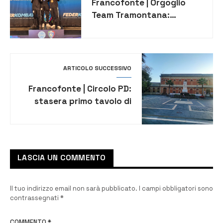
Francofonte | Orgoglio
Team Tramontana:
debutto di spessore ai
Campionati Italiani
ARTICOLO SUCCESSIVO
Francofonte | Circolo PD:
stasera primo tavolo di
confronto su verde,
mobilità e viabilità
LASCIA UN COMMENTO
Il tuo indirizzo email non sarà pubblicato.
I campi obbligatori sono
contrassegnati
*
COMMENTO
*