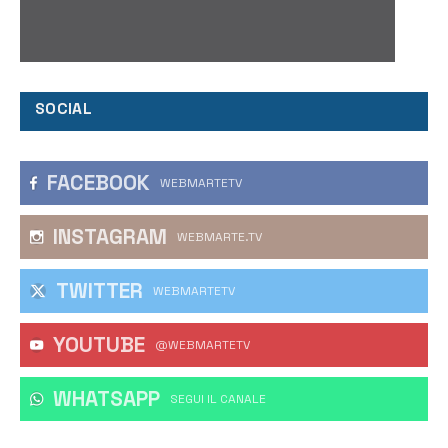
SOCIAL
FACEBOOK
WEBMARTETV
INSTAGRAM
WEBMARTE.TV
TWITTER
WEBMARTETV
YOUTUBE
@WEBMARTETV
WHATSAPP
‎SEGUI IL CANALE