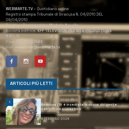
WEBMARTE.TV
– Quotidiano online
Registro stampa Tribunale di Siracusa N. 04/2010 DEL
09/04/2010
Direttore Responsabile:
Michele Accolla
Società editrice:
KFP TELEVISION AND WEB PRODUCTIONS
S.R.L.S.
P.Iva:
02184950893
mail:
redazione@webmarte.tv
ARTICOLI PIÙ LETTI
1
Siracusa | Si è insediata la nuova dirigente
dell’Ufficio scolastico
6 FEBBRAIO 2024