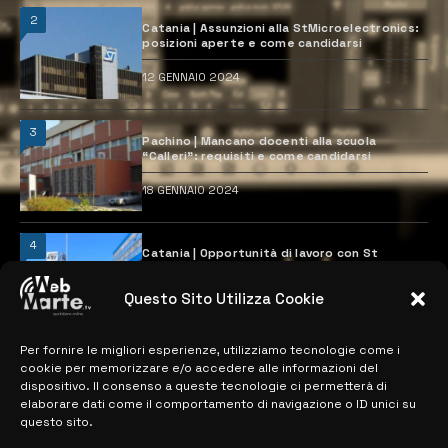
2
Catania | Assunzioni alla StMicroelectronics:
posizioni aperte e come candidarsi
12 GENNAIO 2024
3
Pachino | Mancano docenti alla scuola
“Calleri”: requisiti e come candidarsi
18 GENNAIO 2024
4
Catania | Opportunità di lavoro con St
Microelectronics: centinaia di assunzioni
previste
Questo Sito Utilizza Cookie
28 MARZO 2024
Per fornire le migliori esperienze, utilizziamo tecnologie come i
cookie per memorizzare e/o accedere alle informazioni del
MAPPA DEL SITO
dispositivo. Il consenso a queste tecnologie ci permetterà di
elaborare dati come il comportamento di navigazione o ID unici su
questo sito.
> NOTIZIE