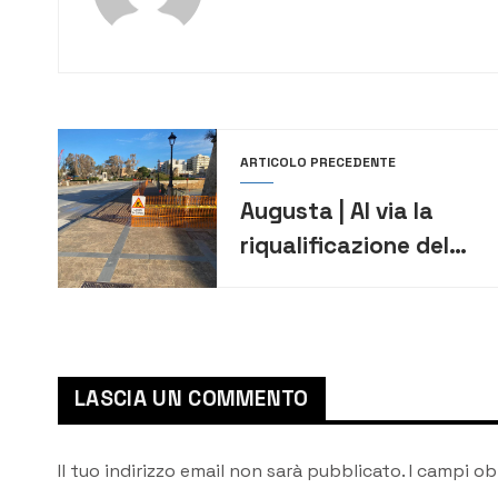
ARTICOLO PRECEDENTE
Augusta | Al via la
riqualificazione del
ponte del Rivellino:
sicurezza, decoro e in
futuro nuova mobilità
urbana
LASCIA UN COMMENTO
Il tuo indirizzo email non sarà pubblicato.
I campi ob