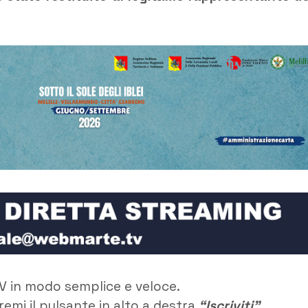
V in modo semplice e veloce.
remi il pulsante in alto a destra
“Iscriviti”
.