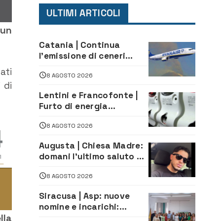
ULTIMI ARTICOLI
 un
Catania | Continua
l’emissione di ceneri
dall’Etna. Sospese le
ati
8 AGOSTO 2026
attività all’aeroporto di
 di
Fontanarossa
Lentini e Francofonte |
Furto di energia
elettrica, denunciate 4
8 AGOSTO 2026
persone
Augusta | Chiesa Madre:
domani l’ultimo saluto ad
Alessandro Sicuso,
8 AGOSTO 2026
morto in un incidente
stradale
Siracusa | Asp: nuove
nomine e incarichi:
Mazzola al Laboratorio
lla