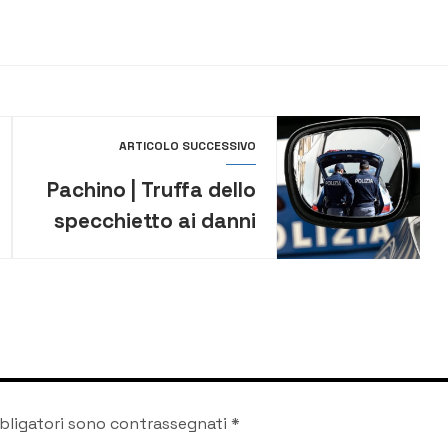
ARTICOLO SUCCESSIVO
Pachino | Truffa dello
specchietto ai danni
di un’anziana:
smascherati e
denunciati
bligatori sono contrassegnati
*