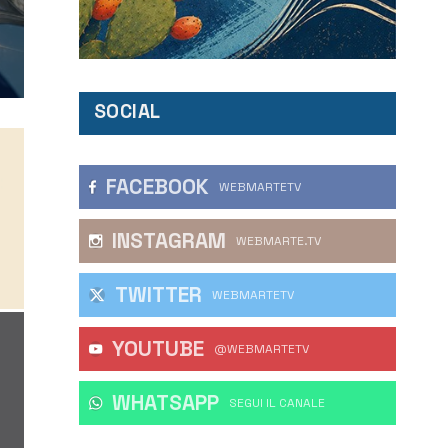
SOCIAL
FACEBOOK
WEBMARTETV
INSTAGRAM
WEBMARTE.TV
TWITTER
WEBMARTETV
YOUTUBE
@WEBMARTETV
WHATSAPP
‎SEGUI IL CANALE