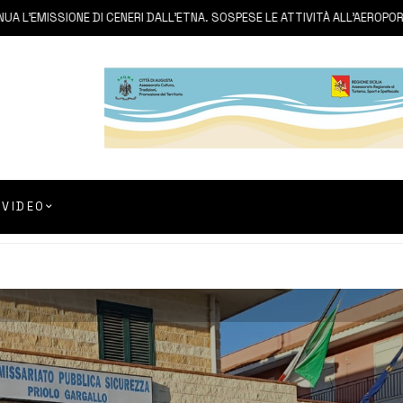
ISSIONE DI CENERI DALL’ETNA. SOSPESE LE ATTIVITÀ ALL’AEROPORTO DI 
VIDEO