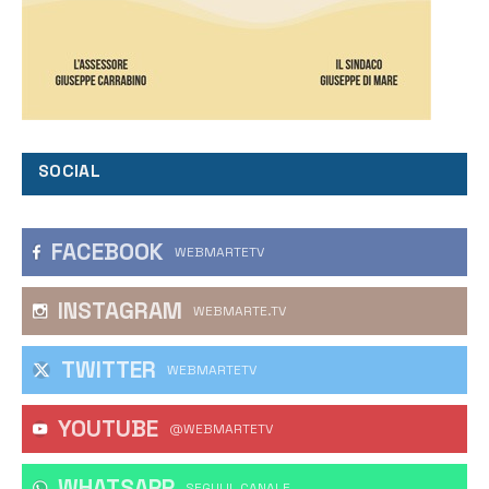
SOCIAL
FACEBOOK
WEBMARTETV
INSTAGRAM
WEBMARTE.TV
TWITTER
WEBMARTETV
YOUTUBE
@WEBMARTETV
WHATSAPP
‎SEGUI IL CANALE