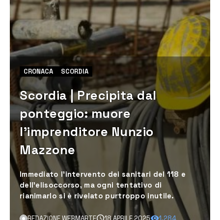
CRONACA
SCORDIA
Scordia | Precipita dal
ponteggio: muore
l’imprenditore Nunzio
Mazzone
Immediato l’intervento dei sanitari del 118 e
dell’elisoccorso, ma ogni tentativo di
rianimarlo si è rivelato purtroppo inutile.
REDAZIONE WEBMARTE
18 APRILE 2025
1.284