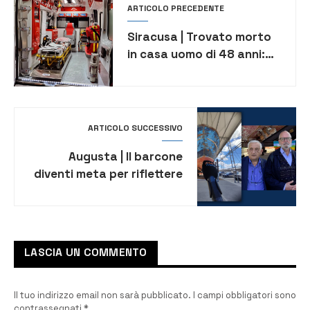
ARTICOLO PRECEDENTE
Siracusa | Trovato morto
in casa uomo di 48 anni:
giallo sulle cause del
decesso
ARTICOLO SUCCESSIVO
Augusta | Il barcone
diventi meta per riflettere
e dove portare un fiore
[VIDEO]
LASCIA UN COMMENTO
Il tuo indirizzo email non sarà pubblicato.
I campi obbligatori sono
contrassegnati
*