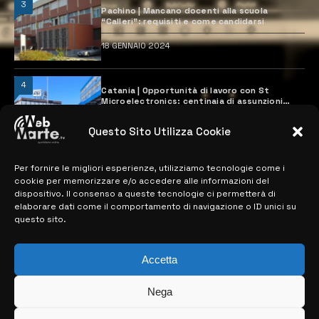
3
Pachino | Mancano docenti alla scuola
“Calleri”: requisiti e come candidarsi
18 GENNAIO 2024
4
Catania | Opportunità di lavoro con St
Microelectronics: centinaia di assunzioni
previste
28 MARZO 2024
Questo Sito Utilizza Cookie
Per fornire le migliori esperienze, utilizziamo tecnologie come i
MAPPA DEL SITO
cookie per memorizzare e/o accedere alle informazioni del
dispositivo. Il consenso a queste tecnologie ci permetterà di
elaborare dati come il comportamento di navigazione o ID unici su
> NOTIZIE
questo sito.
> EDIZIONI LOCALI
Accetta
> CONTATTI
Nega
> INFO