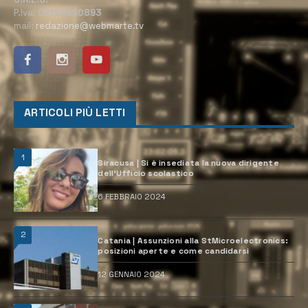
P.Iva:
02184950893
mail:
redazione@webmarte.tv
ARTICOLI PIÙ LETTI
1
Siracusa | Si è insediata la nuova dirigente
dell’Ufficio scolastico
6 FEBBRAIO 2024
2
Catania | Assunzioni alla StMicroelectronics:
posizioni aperte e come candidarsi
12 GENNAIO 2024