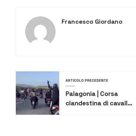
Francesco Giordano
ARTICOLO PRECEDENTE
Palagonia | Corsa
clandestina di cavalli
a colpi di pistola e
kalashnikov