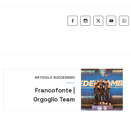
ARTICOLO SUCCESSIVO
Francofonte |
Orgoglio Team
Tramontana: debutto
di spessore ai
Campionati Italiani