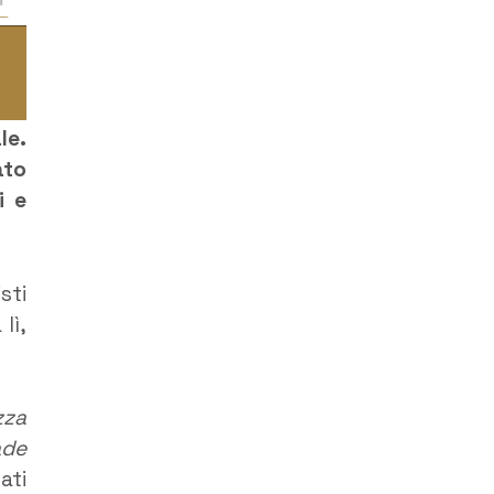
le.
ato
i e
sti
lì,
zza
ade
ati