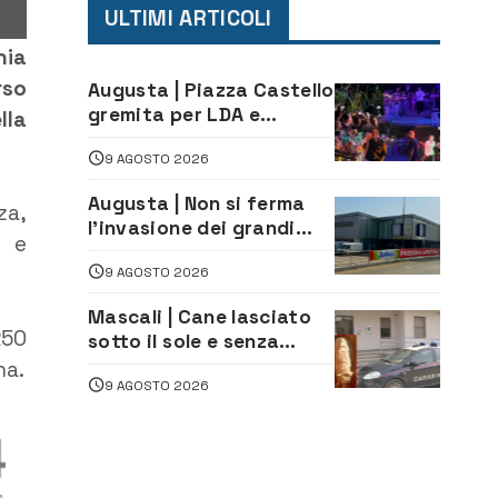
ULTIMI ARTICOLI
nia
rso
Augusta | Piazza Castello
gremita per LDA e
lla
Aka7even: musica, colori
9 AGOSTO 2026
ed emozioni per
“Augusta d’Estate”
Augusta | Non si ferma
za,
l’invasione dei grandi
i e
marchi
9 AGOSTO 2026
Mascali | Cane lasciato
250
sotto il sole e senza
acqua: Carabinieri
na.
9 AGOSTO 2026
denunciano proprietario