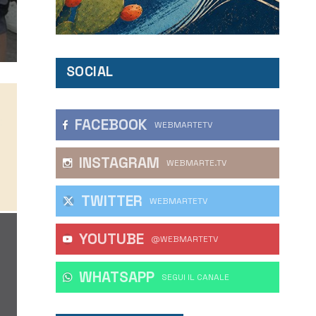
SOCIAL
FACEBOOK
WEBMARTETV
INSTAGRAM
WEBMARTE.TV
TWITTER
WEBMARTETV
YOUTUBE
@WEBMARTETV
WHATSAPP
‎SEGUI IL CANALE