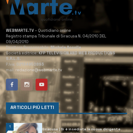
WEBMARTE.TV
– Quotidiano online
Registro stampa Tribunale di Siracusa N. 04/2010 DEL
09/04/2010
Direttore Responsabile:
Michele Accolla
Società editrice:
KFP TELEVISION AND WEB PRODUCTIONS
S.R.L.S.
P.Iva:
02184950893
mail:
redazione@webmarte.tv
ARTICOLI PIÙ LETTI
1
Siracusa | Si è insediata la nuova dirigente