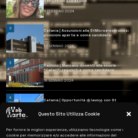
dell’Ufficio scolastico
6 FEBBRAIO 2024
2
Catania | Assunzioni alla StMicroelectronics:
posizioni aperte e come candidarsi
12 GENNAIO 2024
3
Pachino | Mancano docenti alla scuola
“Calleri”: requisiti e come candidarsi
18 GENNAIO 2024
4
Catania | Opportunità di lavoro con St
Microelectronics: centinaia di assunzioni
previste
Questo Sito Utilizza Cookie
28 MARZO 2024
Per fornire le migliori esperienze, utilizziamo tecnologie come i
cookie per memorizzare e/o accedere alle informazioni del