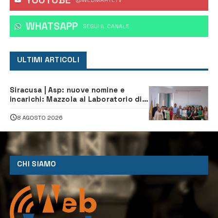
WHATSAPP
‎SEGUI IL CANALE
ULTIMI ARTICOLI
Siracusa | Asp: nuove nomine e
incarichi: Mazzola al Laboratorio di
Sanità pubblica, Matteliano al
Servizio Legale
8 AGOSTO 2026
CHI SIAMO