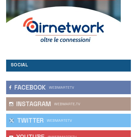
SOCIAL
FACEBOOK
WEBMARTETV
INSTAGRAM
WEBMARTE.TV
TWITTER
WEBMARTETV
YOUTUBE
@WEBMARTETV