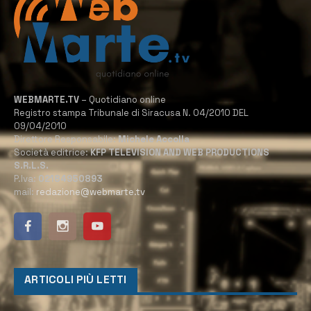
WEBMARTE.TV
– Quotidiano online
Registro stampa Tribunale di Siracusa N. 04/2010 DEL
09/04/2010
Direttore Responsabile:
Michele Accolla
Società editrice:
KFP TELEVISION AND WEB PRODUCTIONS
S.R.L.S.
P.Iva:
02184950893
mail:
redazione@webmarte.tv
ARTICOLI PIÙ LETTI