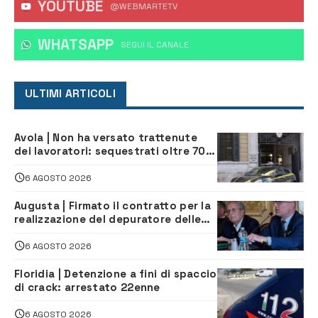
YOUTUBE
@WEBMARTETV
WHATSAPP
‎SEGUI IL CANALE
ULTIMI ARTICOLI
Avola | Non ha versato trattenute
dei lavoratori: sequestrati oltre 700
mila euro a imprenditore della
climatizzazione
6 AGOSTO 2026
Augusta | Firmato il contratto per la
realizzazione del depuratore delle
acque reflue
6 AGOSTO 2026
Floridia | Detenzione a fini di spaccio
di crack: arrestato 22enne
6 AGOSTO 2026