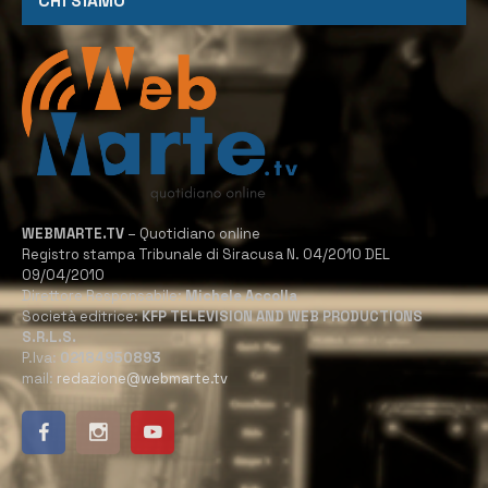
CHI SIAMO
WEBMARTE.TV
– Quotidiano online
Registro stampa Tribunale di Siracusa N. 04/2010 DEL
09/04/2010
Direttore Responsabile:
Michele Accolla
Società editrice:
KFP TELEVISION AND WEB PRODUCTIONS
S.R.L.S.
P.Iva:
02184950893
mail:
redazione@webmarte.tv