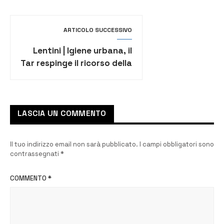
recenti casi di Covid
ARTICOLO SUCCESSIVO
Lentini | Igiene urbana, il
Tar respinge il ricorso della
siracusana Igm Rifiuti
Industriali
LASCIA UN COMMENTO
Il tuo indirizzo email non sarà pubblicato.
I campi obbligatori sono
contrassegnati
*
COMMENTO
*