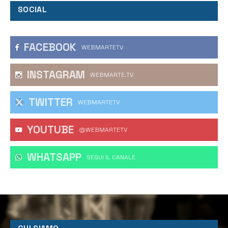
SOCIAL
FACEBOOK
WEBMARTETV
INSTAGRAM
WEBMARTE.TV
TWITTER
WEBMARTETV
YOUTUBE
@WEBMARTETV
WHATSAPP
‎SEGUI IL CANALE