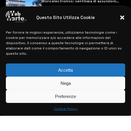
Microelectronics: centinaia di assunzioni
previste
28 MARZO 2024
Questo Sito Utilizza Cookie
Per fornire le migliori esperienze, utilizziamo tecnologie come i
MAPPA DEL SITO
cookie per memorizzare e/o accedere alle informazioni del
dispositivo. Il consenso a queste tecnologie ci permetterà di
> NOTIZIE
elaborare dati come il comportamento di navigazione o ID unici su
questo sito.
> EDIZIONI LOCALI
> CONTATTI
Accetta
> INFO
Nega
Preferenze
Cookie Policy