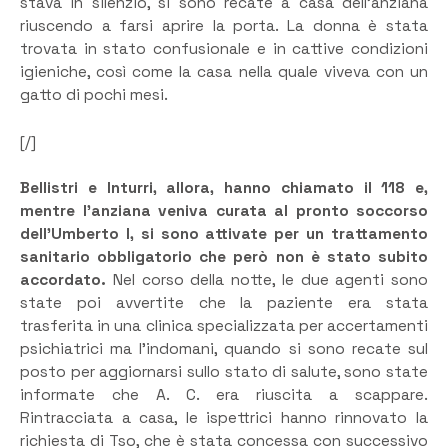
stava in silenzio, si sono recate a casa dell’anziana
riuscendo a farsi aprire la porta. La donna è stata
trovata in stato confusionale e in cattive condizioni
igieniche, così come la casa nella quale viveva con un
gatto di pochi mesi.
[/]
Bellistri e Inturri, allora, hanno chiamato il 118 e,
mentre l’anziana veniva curata al pronto soccorso
dell’Umberto I, si sono attivate per un trattamento
sanitario obbligatorio che però non è stato subito
accordato.
Nel corso della notte, le due agenti sono
state poi avvertite che la paziente era stata
trasferita in una clinica specializzata per accertamenti
psichiatrici ma l’indomani, quando si sono recate sul
posto per aggiornarsi sullo stato di salute, sono state
informate che A. C. era riuscita a scappare.
Rintracciata a casa, le ispettrici hanno rinnovato la
richiesta di Tso, che è stata concessa con successivo