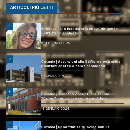
ARTICOLI PIÙ LETTI
1
Siracusa | Si è insediata la nuova dirigente
dell’Ufficio scolastico
6 FEBBRAIO 2024
2
Catania | Assunzioni alla StMicroelectronics:
posizioni aperte e come candidarsi
12 GENNAIO 2024
3
Pachino | Mancano docenti alla scuola
“Calleri”: requisiti e come candidarsi
18 GENNAIO 2024
4
Catania | Opportunità di lavoro con St