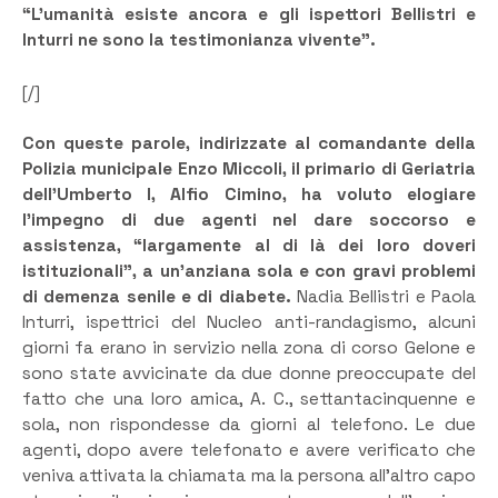
“L’umanità esiste ancora e gli ispettori Bellistri e
Inturri ne sono la testimonianza vivente”.
[/]
Con queste parole, indirizzate al comandante della
Polizia municipale Enzo Miccoli, il primario di Geriatria
dell’Umberto I, Alfio Cimino, ha voluto elogiare
l’impegno di due agenti nel dare soccorso e
assistenza, “largamente al di là dei loro doveri
istituzionali”, a un’anziana sola e con gravi problemi
di demenza senile e di diabete.
Nadia Bellistri e Paola
Inturri, ispettrici del Nucleo anti-randagismo, alcuni
giorni fa erano in servizio nella zona di corso Gelone e
sono state avvicinate da due donne preoccupate del
fatto che una loro amica, A. C., settantacinquenne e
sola, non rispondesse da giorni al telefono. Le due
agenti, dopo avere telefonato e avere verificato che
veniva attivata la chiamata ma la persona all’altro capo