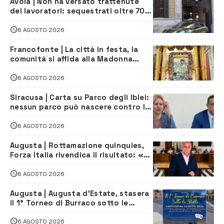
Avola | Non ha versato trattenute
dei lavoratori: sequestrati oltre 700
mila euro a imprenditore della
climatizzazione
6 AGOSTO 2026
Francofonte | La città in festa, la
comunità si affida alla Madonna
della Neve tra fede e tradizione
6 AGOSTO 2026
Siracusa | Carta su Parco degli Iblei:
nessun parco può nascere contro le
comunità e il territorio
6 AGOSTO 2026
Augusta | Rottamazione quinquies,
Forza Italia rivendica il risultato: «La
proposta è nostra»
6 AGOSTO 2026
Augusta | Augusta d’Estate, stasera
il 1° Torneo di Burraco sotto le
Stelle: piazza D’Astorga già sold out
6 AGOSTO 2026