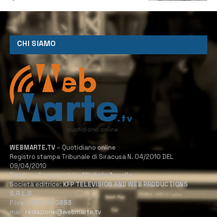
CHI SIAMO
WEBMARTE.TV
– Quotidiano online
Registro stampa Tribunale di Siracusa N. 04/2010 DEL
09/04/2010
Direttore Responsabile:
Michele Accolla
Società editrice:
KFP TELEVISION AND WEB PRODUCTIONS
S.R.L.S.
P.Iva:
02184950893
mail:
redazione@webmarte.tv