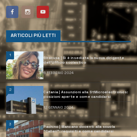
ARTICOLI PIÙ LETTI
1
Siracusa | Si è insediata la nuova dirigente
dell’Ufficio scolastico
6 FEBBRAIO 2024
2
Catania | Assunzioni alla StMicroelectronics:
posizioni aperte e come candidarsi
12 GENNAIO 2024
3
Pachino | Mancano docenti alla scuola
“Calleri”: requisiti e come candidarsi