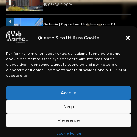
18 GENNAIO 2024
4
Catania | Opportunità di lavoro con St
Microelectronics: centinaia di assunzioni
previste
Questo Sito Utilizza Cookie
28 MARZO 2024
Per fornire le migliori esperienze, utilizziamo tecnologie come i
cookie per memorizzare e/o accedere alle informazioni del
MAPPA DEL SITO
dispositivo. Il consenso a queste tecnologie ci permetterà di
elaborare dati come il comportamento di navigazione o ID unici su
questo sito.
> NOTIZIE
> EDIZIONI LOCALI
Accetta
> CONTATTI
Nega
> INFO
Preferenze
Cookie Policy