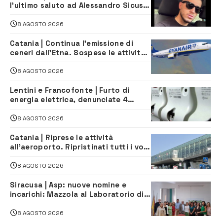
l’ultimo saluto ad Alessandro Sicuso,
morto in un incidente stradale
8 AGOSTO 2026
Catania | Continua l’emissione di
ceneri dall’Etna. Sospese le attività
all’aeroporto di Fontanarossa
8 AGOSTO 2026
Lentini e Francofonte | Furto di
energia elettrica, denunciate 4
persone
8 AGOSTO 2026
Catania | Riprese le attività
all’aeroporto. Ripristinati tutti i voli
in arrivo e in partenza
8 AGOSTO 2026
Siracusa | Asp: nuove nomine e
incarichi: Mazzola al Laboratorio di
Sanità pubblica, Matteliano al
Servizio Legale
8 AGOSTO 2026