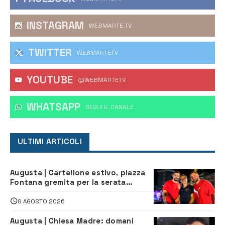
INSTAGRAM
WEBMARTE.TV
TWITTER
WEBMARTETV
YOUTUBE
@WEBMARTETV
WHATSAPP
‎SEGUI IL CANALE
ULTIMI ARTICOLI
Augusta | Cartellone estivo, piazza
Fontana gremita per la serata
caraibica con Andrea Mojito
8 AGOSTO 2026
Augusta | Chiesa Madre: domani