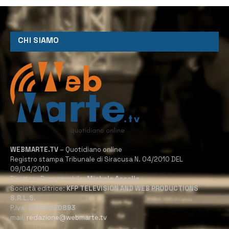
CHI SIAMO
WEBMARTE.TV
– Quotidiano online
Registro stampa Tribunale di Siracusa N. 04/2010 DEL
09/04/2010
Direttore Responsabile:
Michele Accolla
Società editrice:
KFP TELEVISION AND WEB PRODUCTIONS
S.R.L.S.
P.Iva:
02184950893
mail:
redazione@webmarte.tv