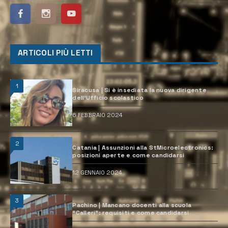
ARTICOLI PIÙ LETTI
1
Siracusa | Si è insediata la nuova dirigente
dell’Ufficio scolastico
6 FEBBRAIO 2024
2
Catania | Assunzioni alla StMicroelectronics:
posizioni aperte e come candidarsi
12 GENNAIO 2024
3
Pachino | Mancano docenti alla scuola
“Calleri”: requisiti e come candidarsi