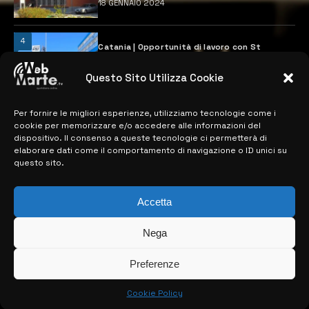
18 GENNAIO 2024
4
Catania | Opportunità di lavoro con St
Microelectronics: centinaia di assunzioni
previste
Questo Sito Utilizza Cookie
28 MARZO 2024
Per fornire le migliori esperienze, utilizziamo tecnologie come i
cookie per memorizzare e/o accedere alle informazioni del
MAPPA DEL SITO
dispositivo. Il consenso a queste tecnologie ci permetterà di
elaborare dati come il comportamento di navigazione o ID unici su
questo sito.
> NOTIZIE
> EDIZIONI LOCALI
Accetta
> CONTATTI
Nega
> INFO
Preferenze
Cookie Policy