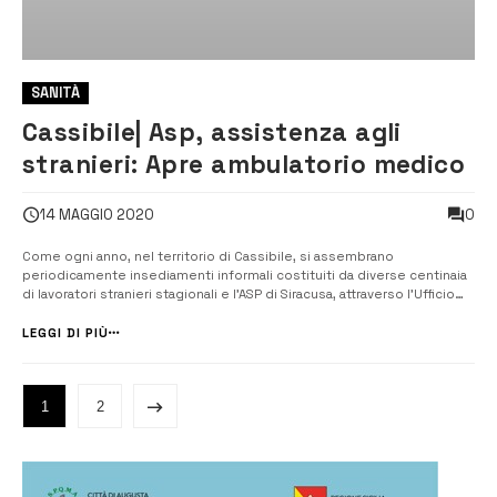
SANITÀ
Cassibile| Asp, assistenza agli
stranieri: Apre ambulatorio medico
0
14 MAGGIO 2020
Come ogni anno, nel territorio di Cassibile, si assembrano
periodicamente insediamenti informali costituiti da diverse centinaia
di lavoratori stranieri stagionali e l’ASP di Siracusa, attraverso l’Ufficio
Territoriale Stranieri, ha attivato, come in passato, un Ambulatorio
medico dedicato. [/] L’attività di assistenza sanitaria in favore dei ...
LEGGI DI PIÙ
1
2