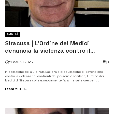
SANITÀ
Siracusa | L’Ordine dei Medici
denuncia la violenza contro il
personale sanitario
0
11 MARZO 2025
In occasione della Giornata Nazionale di Educazione e Prevenzione
contro la violenza nei confronti del personale sanitario, l’Ordine dei
Medici di Siracusa solleva nuovamente l’allarme sulle crescenti
aggressioni ai danni di medici, infermieri e operatori socio-sanitari. Il
presidente dell’Ordine, Anselmo Madeddu, sottolinea ...
LEGGI DI PIÙ