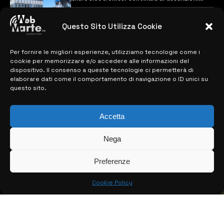
previste
28 MARZO 2024
Questo Sito Utilizza Cookie
Per fornire le migliori esperienze, utilizziamo tecnologie come i
MAPPA DEL SITO
cookie per memorizzare e/o accedere alle informazioni del
dispositivo. Il consenso a queste tecnologie ci permetterà di
> NOTIZIE
elaborare dati come il comportamento di navigazione o ID unici su
questo sito.
> EDIZIONI LOCALI
> CONTATTI
Accetta
> INFO
Nega
Preferenze
Cookie Policy