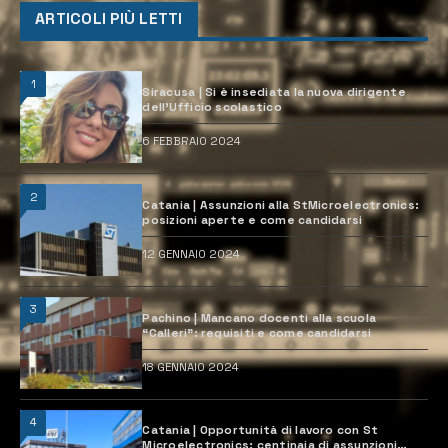
ARTICOLI PIÙ LETTI
1
Siracusa | Si è insediata la nuova dirigente
dell’Ufficio scolastico
6 FEBBRAIO 2024
2
Catania | Assunzioni alla StMicroelectronics:
posizioni aperte e come candidarsi
12 GENNAIO 2024
3
Pachino | Mancano docenti alla scuola
“Calleri”: requisiti e come candidarsi
18 GENNAIO 2024
4
Catania | Opportunità di lavoro con St
Microelectronics: centinaia di assunzioni