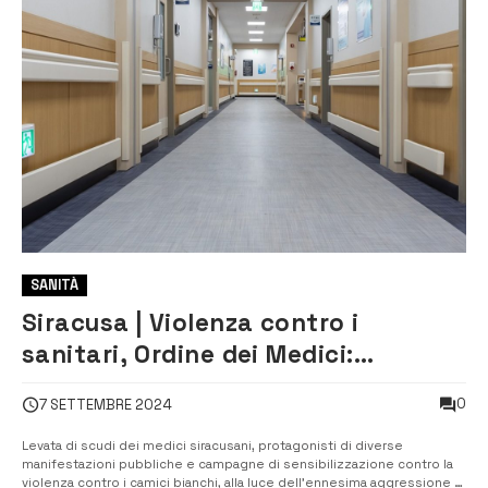
SANITÀ
Siracusa | Violenza contro i
sanitari, Ordine dei Medici:
“Chiediamo l’arresto in flagranza
0
7 SETTEMBRE 2024
differita per gli aggressori”
Levata di scudi dei medici siracusani, protagonisti di diverse
manifestazioni pubbliche e campagne di sensibilizzazione contro la
violenza contro i camici bianchi, alla luce dell’ennesima aggressione di