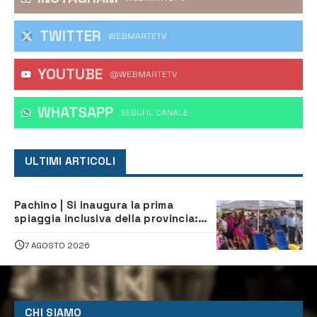
TWITTER
WEBMARTETV
YOUTUBE
@WEBMARTETV
WHATSAPP
‎SEGUI IL CANALE
ULTIMI ARTICOLI
Pachino | Si inaugura la prima
spiaggia inclusiva della provincia:
assistenza e prevenzione aperte a
tutti
7 AGOSTO 2026
CHI SIAMO