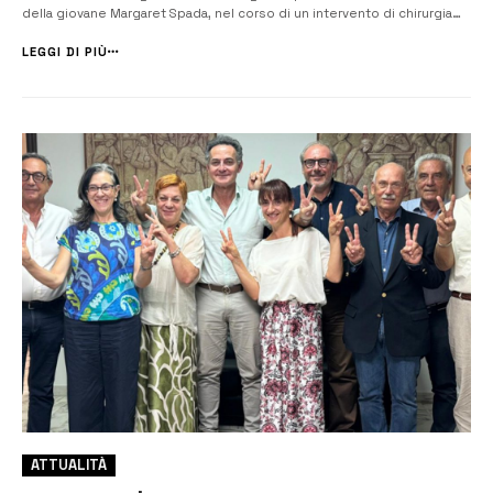
della giovane Margaret Spada, nel corso di un intervento di chirurgia
estetica nella capitale ci addolora personalmente, così come ha
sconfortato l’intera comunità di Lentini, dove l’abbiamo vista crescere
LEGGI DI PIÙ
i...
ATTUALITÀ