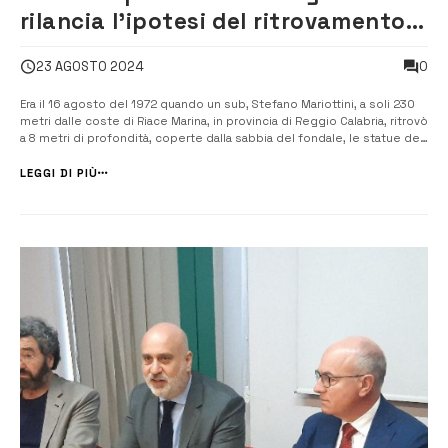
rilancia l’ipotesi del ritrovamento a
Brucoli dei bronzi di Riace
0
23 AGOSTO 2024
Era il 16 agosto del 1972 quando un sub, Stefano Mariottini, a soli 230
metri dalle coste di Riace Marina, in provincia di Reggio Calabria, ritrovò
a 8 metri di profondità, coperte dalla sabbia del fondale, le statue dei
due guerrieri. Le due statue furono poi riportare in superficie dagli
operatori del Centro subacquei dell’Arma [&helli...
LEGGI DI PIÙ