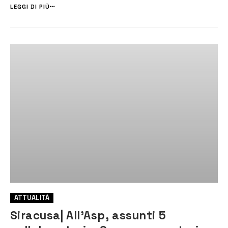
questa mattina alla presenza del governatore del Distretto 21...
LEGGI DI PIÙ
ATTUALITÀ
Siracusa| All’Asp, assunti 5