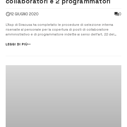
collaboratori e 2 programmatori
0
12 GIUGNO 2020
L’Asp di Siracusa ha completato le procedure di selezione interna
riservate al personale per la copertura di posti di collaboratore
amministrativo e di programmatore indette ai sensi dell’art. 22 del
decreto legislativo 75 del 2017, cosiddetta Legge Madìa. [/] A firmare il
contratto alla presenza del direttore generale dell’Asp di Siracusa
LEGGI DI PIÙ
Sal...