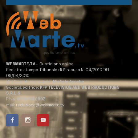
WEBMARTE.TV
– Quotidiano online
Registro stampa Tribunale di Siracusa N. 04/2010 DEL
09/04/2010
Direttore Responsabile:
Michele Accolla
Società editrice:
KFP TELEVISION AND WEB PRODUCTIONS
S.R.L.S.
P.Iva:
02184950893
mail:
redazione@webmarte.tv