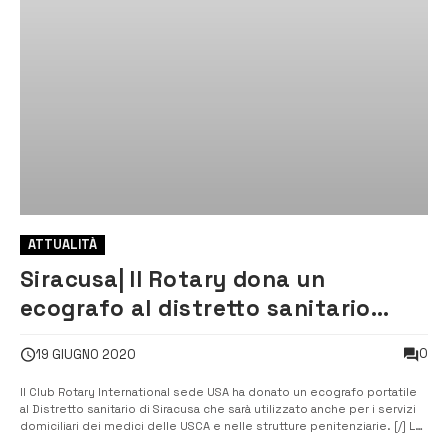
ATTUALITÀ
Siracusa| Il Rotary dona un
ecografo al distretto sanitario
dell’Asp
0
19 GIUGNO 2020
Il Club Rotary International sede USA ha donato un ecografo portatile
al Distretto sanitario di Siracusa che sarà utilizzato anche per i servizi
domiciliari dei medici delle USCA e nelle strutture penitenziarie. [/] La
consegna alla direzione generale dell’Asp di Siracusa è avvenuta