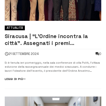
ATTUALITÀ
Siracusa | “L’Ordine incontra la
città”. Assegnati i premi
Testaferrata, Giovani e Medici
0
21 SETTEMBRE 2024
Scrittori
Si è tenuta ieri pomeriggio, nella sala conferenze di villa Politi, l’ottava
edizione della rassegna annuale dei medici siracusani. A condurre i
lavori l’ideatore dell’evento, il presidente dell’Ordine Anselmo
Madeddu, che ha introdotto i vari momenti delle celebrazioni e gli
ospiti istituzionali. Tra questi è stata registrata la presenza dell...
LEGGI DI PIÙ