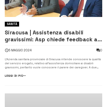
SANITÀ
Siracusa | Assistenza disabili
gravissimi: Asp chiede feedback ai
caregiver
0
5 MAGGIO 2024
L’Azienda sanitaria provinciale di Siracusa intende conoscere la qualità
del servizio erogato, relativo all’assistenza domiciliare ai disabili
gravissimi, pertanto vuole conoscere il parere dei caregiver. A due
mesi dall’avvio del nuovo sistema in regime di libera concorrenza tra
le cooperative accreditate erogatrici del servizio d...
LEGGI DI PIÙ