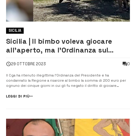
SICILIA
Sicilia | Il bimbo voleva giocare
all’aperto, ma l’Ordinanza sul
lockdown glielo impediva. La
0
29 OTTOBRE 2023
Regione dovrà ora risarcirlo
Il Cga ha ritenuto illegittima l’Ordinanza del Presidente e ha
condannato la Regione a risarcire al bimbo la somma di 200 euro per
ognuno dei cinque giorni in cui gli fu negato il diritto di giocare
all’aperto. Con una sentenza del 23 marzo scorso, ma pubblicata solo
pochi giorni fa, il Cga ha riconosciuto il […]
LEGGI DI PIÙ