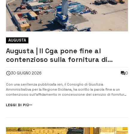
AUGUSTA
Augusta | Il Cga pone fine al
contenzioso sulla fornitura di
acqua potabile alle navi nel Porto
0
30 GIUGNO 2026
di Augusta
Con una sentenza pubblicata ieri, il Consiglio di Giustizia
Amministrativa per la Regione Siciliana, ha scritto la parola fine a un
contenzioso sull’affidamento in concessione del servizio di fornitura
di acqua potabile alle navi alla rada o agli ormeggi dei pontili del polo
industriale energetico del Porto di Augusta. L’appalto riguarda un se...
LEGGI DI PIÙ