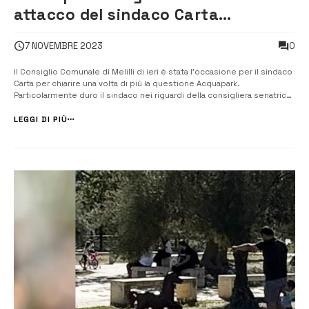
attacco del sindaco Carta
all’opposizione sulla questione
0
7 NOVEMBRE 2023
Acquapark.
Il Consiglio Comunale di Melilli di ieri è stata l’occasione per il sindaco
Carta per chiarire una volta di più la questione Acquapark.
Particolarmente duro il sindaco nei riguardi della consigliera senatrice,
e componente della commissione parlamentare antimafia, Daniela
Ternullo, assente alla seduta. “Come mai, se la sentenza del Cga è...
LEGGI DI PIÙ