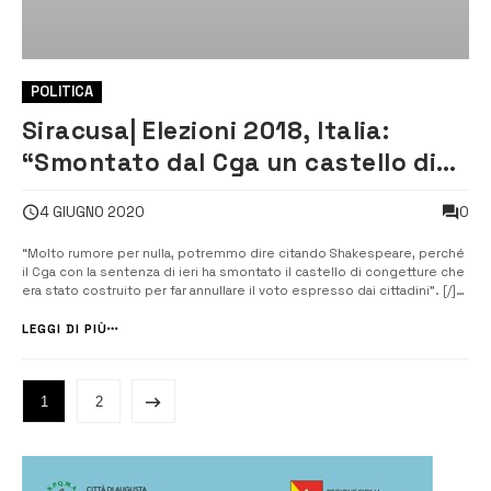
POLITICA
Siracusa| Elezioni 2018, Italia:
“Smontato dal Cga un castello di
congetture”
0
4 GIUGNO 2020
“Molto rumore per nulla, potremmo dire citando Shakespeare, perché
il Cga con la sentenza di ieri ha smontato il castello di congetture che
era stato costruito per far annullare il voto espresso dai cittadini”. [/]
Così il sindaco, Francesco Italia, ha commentato stamattina, in
conferenza stampa, la sentenza con il quale i giudici amministrati...
LEGGI DI PIÙ
1
2