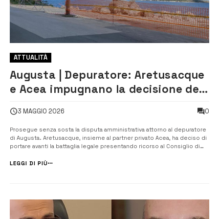
ATTUALITÀ
Augusta | Depuratore: Aretusacque
e Acea impugnano la decisione del
Tar mentre la città attende l’opera
0
3 MAGGIO 2026
Prosegue senza sosta la disputa amministrativa attorno al depuratore
di Augusta. Aretusacque, insieme al partner privato Acea, ha deciso di
portare avanti la battaglia legale presentando ricorso al Consiglio di
giustizia amministrativa contro la sentenza del Tar che aveva respinto
il precedente tentativo. Il nodo della vicenda riguarda la tito...
LEGGI DI PIÙ