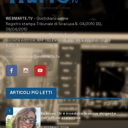
WEBMARTE.TV
– Quotidiano online
Registro stampa Tribunale di Siracusa N. 04/2010 DEL
09/04/2010
Direttore Responsabile:
Michele Accolla
Società editrice:
KFP TELEVISION AND WEB PRODUCTIONS
S.R.L.S.
P.Iva:
02184950893
mail:
redazione@webmarte.tv
ARTICOLI PIÙ LETTI
1
Siracusa | Si è insediata la nuova dirigente
dell’Ufficio scolastico
6 FEBBRAIO 2024