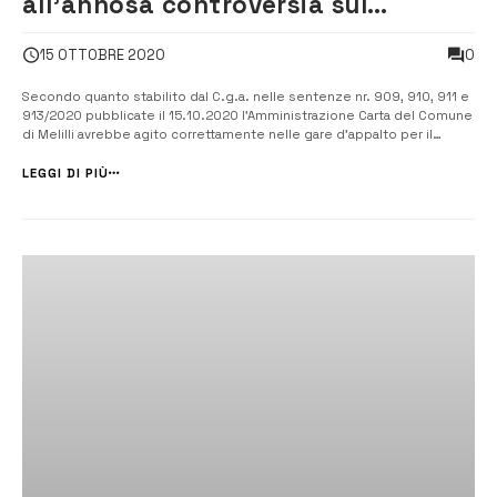
all’annosa controversia sul
trasporto scolastico ibleo
0
15 OTTOBRE 2020
Secondo quanto stabilito dal C.g.a. nelle sentenze nr. 909, 910, 911 e
913/2020 pubblicate il 15.10.2020 l’Amministrazione Carta del Comune
di Melilli avrebbe agito correttamente nelle gare d’appalto per il
trasporto scolastico. [/] Il Consiglio di Giustizia Amministrativa per la
Regione Siciliana, quale massimo organo della Giustizia Amminist...
LEGGI DI PIÙ