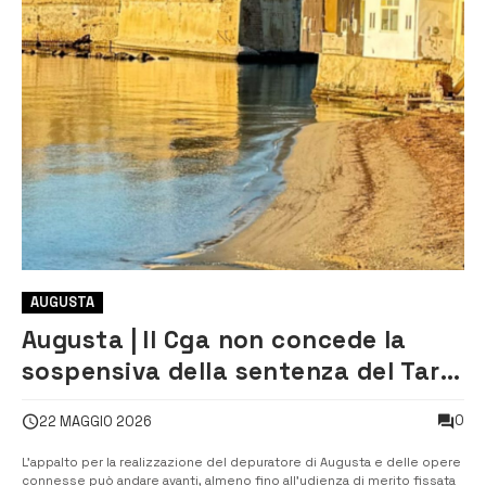
AUGUSTA
Augusta | Il Cga non concede la
sospensiva della sentenza del Tar
Catania che ha dato il via libera
0
22 MAGGIO 2026
all’appalto per il depuratore
L’appalto per la realizzazione del depuratore di Augusta e delle opere
connesse può andare avanti, almeno fino all’udienza di merito fissata