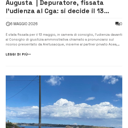
Augusta | Depuratore, fissata
l’udienza al Cga: si decide il 13
maggio
0
6 MAGGIO 2026
È stata fissata per il 13 maggio, in camera di consiglio, l’udienza davanti
al Consiglio di giustizia amministrativa chiamato a pronunciarsi sul
ricorso presentato da Aretusacque, insieme al partner privato Acea,
nell’ambito della disputa sull’appalto relativo agli interventi per il
superamento delle criticità del sistema fognario e depurativo...
LEGGI DI PIÙ