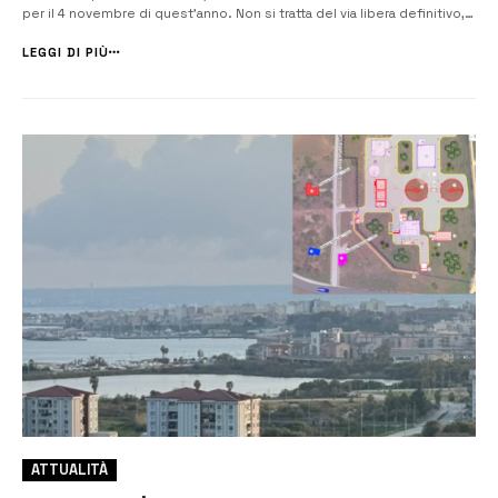
per il 4 novembre di quest’anno. Non si tratta del via libera definitivo,
ma l’Ordinanza con la quale il Consiglio di Giustizia Amministrativa ha
respinto la richiesta di sospensione cautelare dell’effica...
LEGGI DI PIÙ
ATTUALITÀ