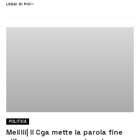
dovuto all’azienda. Con una nota congiunta, sabato scorso, i quattro
LEGGI DI PIÙ
consiglie...
POLITICA
Melilli| Il Cga mette la parola fine