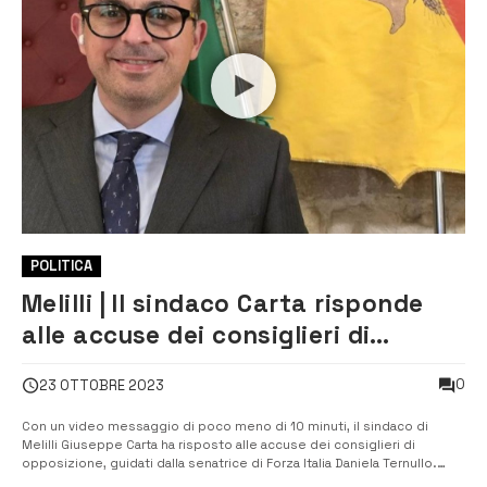
POLITICA
Melilli | Il sindaco Carta risponde
alle accuse dei consiglieri di
opposizione. Nessuna condanna né
0
23 OTTOBRE 2023
risarcimenti dovuti all’azienda.
Con un video messaggio di poco meno di 10 minuti, il sindaco di
Melilli Giuseppe Carta ha risposto alle accuse dei consiglieri di
opposizione, guidati dalla senatrice di Forza Italia Daniela Ternullo.
Nessuna condanna per il Comune di Melilli e nessun risarcimento è