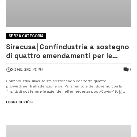
SENZA CATEGORIA
Siracusa| Confindustria a sostegno
di quattro emendamenti per le
imprese
0
20 GIUGNO 2020
Confindustria Siracusa sta sostenendo con forza quattro
provvedimenti all’attenzione del Parlamento e del Governo con la
finalità di sostenere le aziende nell’emergenza post-Covid-19. [/]
Abolizione dello Split payment, intervento con un taglio sulle accise e
sull’IVA dei prodotti petroliferi destinandolo agli investimenti nei poli
LEGGI DI PIÙ
industriali...