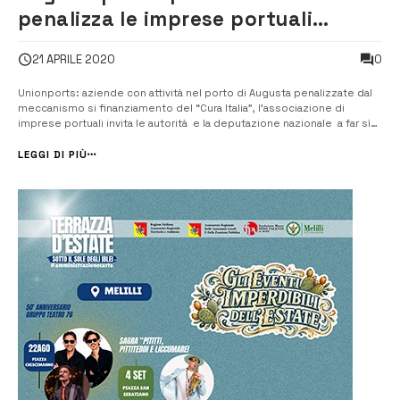
penalizza le imprese portuali
urgono emendamenti
0
21 APRILE 2020
Unionports: aziende con attività nel porto di Augusta penalizzate dal
meccanismo si finanziamento del “Cura Italia”, l’associazione di
imprese portuali invita le autorità e la deputazione nazionale a far sì
che il decreto “Cura Italia” venga emendato per tenere conto, in casi
simili ed eccezionali, del bilancio 2018 come ...
LEGGI DI PIÙ