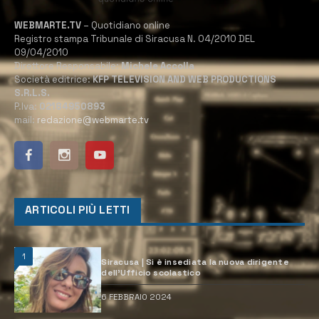
WEBMARTE.TV
– Quotidiano online
Registro stampa Tribunale di Siracusa N. 04/2010 DEL
09/04/2010
Direttore Responsabile:
Michele Accolla
Società editrice:
KFP TELEVISION AND WEB PRODUCTIONS
S.R.L.S.
P.Iva:
02184950893
mail:
redazione@webmarte.tv
ARTICOLI PIÙ LETTI
1
Siracusa | Si è insediata la nuova dirigente
dell’Ufficio scolastico
6 FEBBRAIO 2024