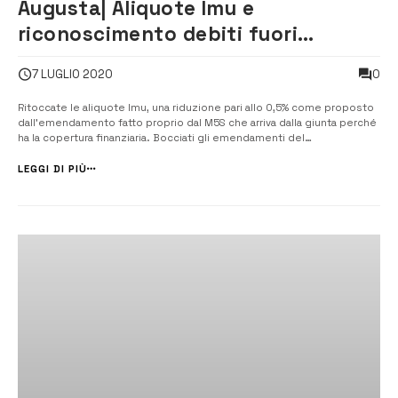
Augusta| Aliquote Imu e
riconoscimento debiti fuori
bilancio: il sì del M5S
0
7 LUGLIO 2020
Ritoccate le aliquote Imu, una riduzione pari allo 0,5% come proposto
dall’emendamento fatto proprio dal M5S che arriva dalla giunta perché
ha la copertura finanziaria. Bocciati gli emendamenti del
centrosinistra, che prevedevano una sensibile riduzione. Approvati
dalla maggioranza i riconoscimenti di due debiti fuori bilancio, per un
LEGGI DI PIÙ
ammontar...