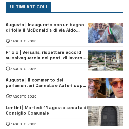
ULTIMI ARTICOLI
Augusta | Inaugurato con un bagno
di folla il McDonald’s di via Aldo
Moro
7 AGOSTO 2026
Priolo | Versalis, rispettare accordi
su salvaguardia dei posti di lavoro. Il
sindaco scrive alla società
7 AGOSTO 2026
Augusta | Il commento dei
parlamentari Cannata e Auteri dopo
la firma del contatto per il
depuratore
7 AGOSTO 2026
Lentini | Martedì 11 agosto seduta di
Consiglio Comunale
7 AGOSTO 2026