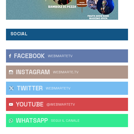
SOCIAL
FACEBOOK
WEBMARTETV
INSTAGRAM
WEBMARTE.TV
TWITTER
WEBMARTETV
YOUTUBE
@WEBMARTETV
WHATSAPP
‎SEGUI IL CANALE