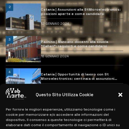
2
Catania | Assunzioni alla StMicroelectronics:
posizioni aperte e come candidarsi
12 GENNAIO 2024
3
Pachino | Mancano docenti alla scuola
“Calleri”: requisiti e come candidarsi
18 GENNAIO 2024
4
Catania | Opportunità di lavoro con St
Microelectronics: centinaia di assunzioni
previste
28 MARZO 2024
Questo Sito Utilizza Cookie
Per fornire le migliori esperienze, utilizziamo tecnologie come i
MAPPA DEL SITO
cookie per memorizzare e/o accedere alle informazioni del
dispositivo. Il consenso a queste tecnologie ci permetterà di
> NOTIZIE
elaborare dati come il comportamento di navigazione o ID unici su