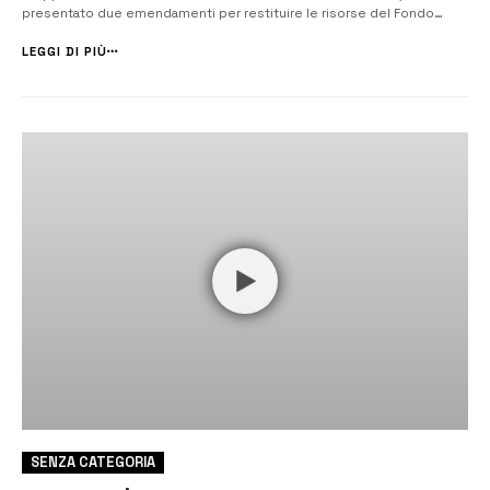
presentato due emendamenti per restituire le risorse del Fondo
Sviluppo e Coesione (FSC) destinate alle opere in Sicilia e Calabria.
Nicita chiede chiede il definanziamento delle somme destinate al
LEGGI DI PIÙ
progetto del Ponte sul...
SENZA CATEGORIA