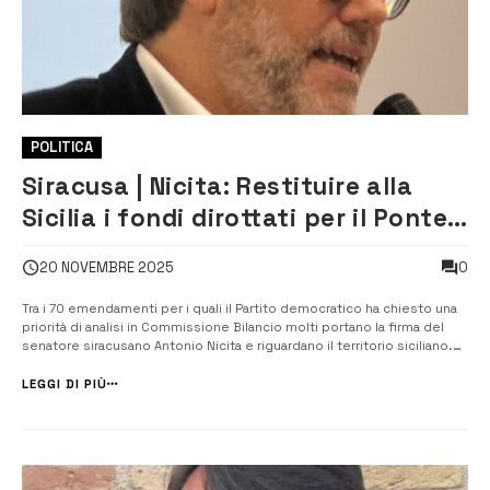
POLITICA
Siracusa | Nicita: Restituire alla
Sicilia i fondi dirottati per il Ponte
e completare la Siracusa Gela
0
20 NOVEMBRE 2025
Tra i 70 emendamenti per i quali il Partito democratico ha chiesto una
priorità di analisi in Commissione Bilancio molti portano la firma del
senatore siracusano Antonio Nicita e riguardano il territorio siciliano.
Tra questi c’è la richiesta di definanziare gli oltre 5 miliardi di fondi FSC
destinati al Ponte, per realizzare opere in Sicilia ...
LEGGI DI PIÙ