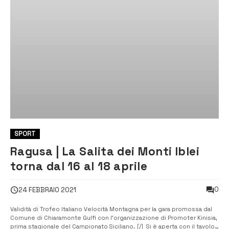
SPORT
Ragusa | La Salita dei Monti Iblei
torna dal 16 al 18 aprile
0
24 FEBBRAIO 2021
Validità di Trofeo Italiano Velocità Montagna per la gara promossa dal
Comune di Chiaramonte Gulfi con l’organizzazione di Promoter Kinisia,
prima stagionale del Campionato Siciliano. [/] Si è aperta con il tavolo