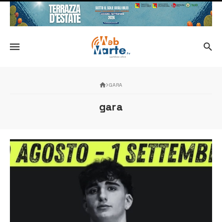
GARA
gara