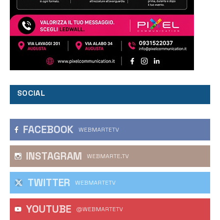
SOCIAL
FACEBOOK
WEBMARTETV
INSTAGRAM
WEBMARTE.TV
TWITTER
WEBMARTETV
YOUTUBE
@WEBMARTETV