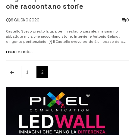
che raccontano storie
0
9 GIUGNO 2020
Castello Svevo presto la gara per il restauro parziale, ma saranno
abbattute mura che raccontano storie. Interviene Antonio Gelardi,
dirigente penitenziario. [/] Il Castello svevo perderà un pezzo della
sua recente storia a seguito dei lavori che dovrebbero essere presto
appaltati. Si tratta della superfetazione “carceraria”. A intervenire al ...
LEGGI DI PIÙ
1
2