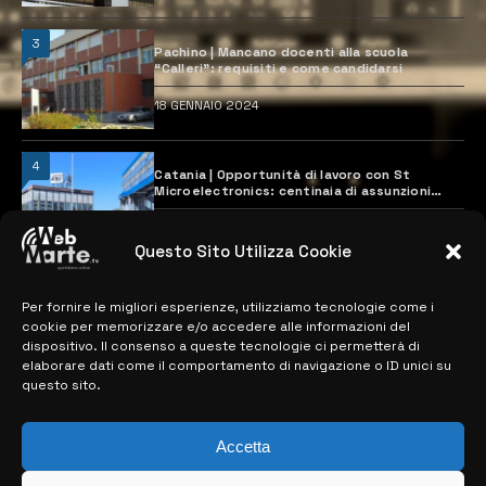
3
Pachino | Mancano docenti alla scuola
“Calleri”: requisiti e come candidarsi
18 GENNAIO 2024
4
Catania | Opportunità di lavoro con St
Microelectronics: centinaia di assunzioni
previste
28 MARZO 2024
Questo Sito Utilizza Cookie
Per fornire le migliori esperienze, utilizziamo tecnologie come i
MAPPA DEL SITO
cookie per memorizzare e/o accedere alle informazioni del
dispositivo. Il consenso a queste tecnologie ci permetterà di
> NOTIZIE
elaborare dati come il comportamento di navigazione o ID unici su
questo sito.
> EDIZIONI LOCALI
> CONTATTI
Accetta