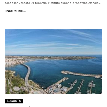
accoglierli, sabato 24 febbraio, l’Istituto superiore “Gaetano Arangio
Ruiz”, per il quinto anno regional partner della fondazione Museo
civico di Rovereto che in Italia organizza questa competizione
LEGGI DI PIÙ
mondiale....
AUGUSTA