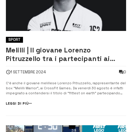
SPORT
Melilli | Il giovane Lorenzo
Pitruzzello tra i partecipanti ai
CrossFit Games
0
1 SETTEMBRE 2024
C’è anche il giovane melillese Lorenzo Pitruzzello, rappresentante del
box “Melilli Warrior”, ai CrossFit Games. Da venerdì 30 agosto è infatti
impegnato a contendersi il titolo di “fittest on earth” partecipando
agli Age Group nella categoria Teens 16-17 anni, nella competizione
che si svolge a Three Rivers, nel Michigan, Stati Uniti d’Ameri...
LEGGI DI PIÙ