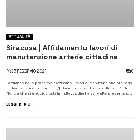
ATTUALITÀ
Siracusa | Affidamento lavori di
manutenzione arterie cittadine
0
25 FEBBRAIO 2021
Partiranno nelle prossime settimane i lavori di manutenzione ordinaria
di diverse strade cittadine. [/] Saranno eseguiti dalla ditta Edil PF di
Floridia che si è aggiudicata la trattativa diretta sul MePa, presentando
una offerta di 48.500 euro sull’importo di gara da ribassare, pari a poco
più di 55.000 euro. Sull’attività di manutenzione or...
LEGGI DI PIÙ