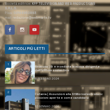
Società editrice:
KFP TELEVISION AND WEB PRODUCTIONS
S.R.L.S.
P.Iva:
02184950893
mail:
redazione@webmarte.tv
ARTICOLI PIÙ LETTI
1
Siracusa | Si è insediata la nuova dirigente
dell’Ufficio scolastico
6 FEBBRAIO 2024
2
Catania | Assunzioni alla StMicroelectronics:
posizioni aperte e come candidarsi
12 GENNAIO 2024