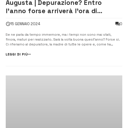
Augusta | Depurazione? Entro
l’anno forse arriverà l’ora di
cominciare
0
15 GENNAIO 2024
Se ne parla da tempo immemore, ma i tempi non sono mai stati,
finora, maturi per realizzarlo. Sarà la volta buona quest’anno? Forse sì.
Ci riferiamo al depuratore, la madre di tutte le opere e, come ha
riferito il sindaco Giuseppe Di Mare, sembrerebbe che il 2024 sarà
decisivo per dotare la città di un […]
LEGGI DI PIÙ