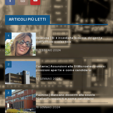
ARTICOLI PIÙ LETTI
1
Siracusa | Si è insediata la nuova dirigente
dell’Ufficio scolastico
6 FEBBRAIO 2024
2
Catania | Assunzioni alla StMicroelectronics:
posizioni aperte e come candidarsi
12 GENNAIO 2024
3
Pachino | Mancano docenti alla scuola
“Calleri”: requisiti e come candidarsi
18 GENNAIO 2024