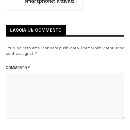
smartphone: attivati i
servizi Spid, PagoPa e
l’App-Io
LASCIA UN COMMENTO
Il tuo indirizzo email non sarà pubblicato.
I campi obbligatori sono
contrassegnati
*
COMMENTO
*