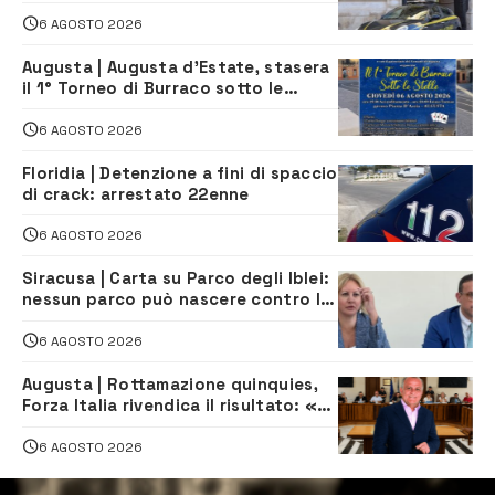
mila euro a imprenditore della
climatizzazione
6 AGOSTO 2026
Augusta | Augusta d’Estate, stasera
il 1° Torneo di Burraco sotto le
Stelle: piazza D’Astorga già sold out
6 AGOSTO 2026
Floridia | Detenzione a fini di spaccio
di crack: arrestato 22enne
6 AGOSTO 2026
Siracusa | Carta su Parco degli Iblei:
nessun parco può nascere contro le
comunità e il territorio
6 AGOSTO 2026
Augusta | Rottamazione quinquies,
Forza Italia rivendica il risultato: «La
proposta è nostra»
6 AGOSTO 2026