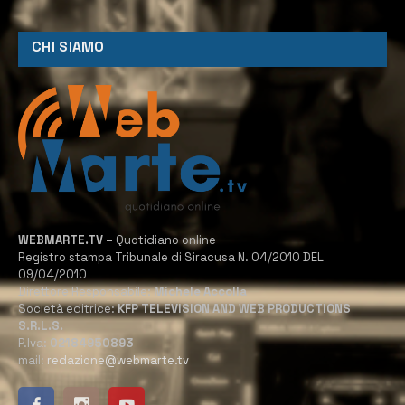
CHI SIAMO
WEBMARTE.TV
– Quotidiano online
Registro stampa Tribunale di Siracusa N. 04/2010 DEL
09/04/2010
Direttore Responsabile:
Michele Accolla
Società editrice:
KFP TELEVISION AND WEB PRODUCTIONS
S.R.L.S.
P.Iva:
02184950893
mail:
redazione@webmarte.tv