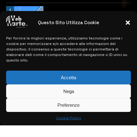
4
Catania | Opportunità di lavoro con St
Microelectronics: centinaia di assunzioni
previste
Questo Sito Utilizza Cookie
28 MARZO 2024
Per fornire le migliori esperienze, utilizziamo tecnologie come i
cookie per memorizzare e/o accedere alle informazioni del
dispositivo. Il consenso a queste tecnologie ci permetterà di
MAPPA DEL SITO
elaborare dati come il comportamento di navigazione o ID unici su
questo sito.
> NOTIZIE
Accetta
> EDIZIONI LOCALI
> CONTATTI
Nega
> INFO
Preferenze
Cookie Policy