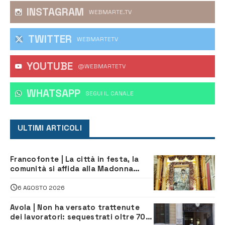
INSTAGRAM
WEBMARTE.TV
TWITTER
WEBMARTETV
YOUTUBE
@WEBMARTETV
WHATSAPP
‎SEGUI IL CANALE
ULTIMI ARTICOLI
Francofonte | La città in festa, la
comunità si affida alla Madonna
della Neve tra fede e tradizione
6 AGOSTO 2026
Avola | Non ha versato trattenute
dei lavoratori: sequestrati oltre 700