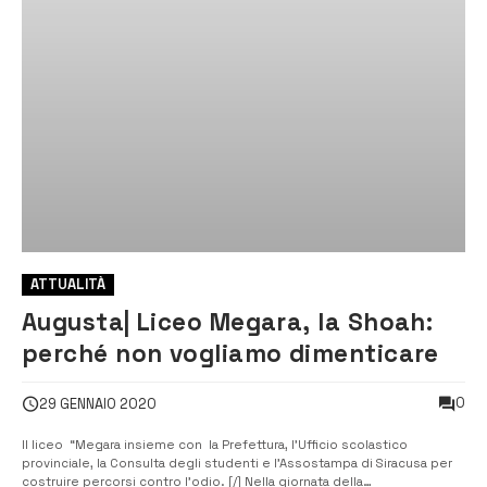
ATTUALITÀ
Augusta| Liceo Megara, la Shoah:
perché non vogliamo dimenticare
0
29 GENNAIO 2020
Il liceo “Megara insieme con la Prefettura, l’Ufficio scolastico
provinciale, la Consulta degli studenti e l’Assostampa di Siracusa per
costruire percorsi contro l’odio. [/] Nella giornata della