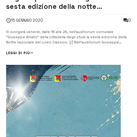
sesta edizione della notte
nazionale del Liceo classico
0
15 GENNAIO 2020
Si svolgerà venerdì, dalle 18 alle 24, nell’auditorium comunale
“Giuseppe Amato” della cittadella degli studi la sesta edizione della
Notte nazionale del Liceo Classico. [/] Nell’auditorium Giuseppe
Amato, adiacente alla storica sede del Liceo Classico “Megara” di
Augusta, diretto da Renato Santoro, venerdì 17 gennaio,...
LEGGI DI PIÙ