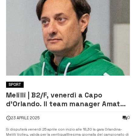
SPORT
Melilli | B2/F, venerdì a Capo
d’Orlando. Il team manager Amato:
“Approcciare bene la gara”
0
23 APRILE 2025
Si disputerà venerdì 25 aprile con inizio alle 18,30 la gara Orlandina-
Melilli Volley, valida per la ventiquattresima giornata del campionato di