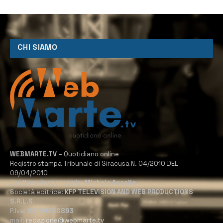
CHI SIAMO
WEBMARTE.TV
– Quotidiano online
Registro stampa Tribunale di Siracusa N. 04/2010 DEL
09/04/2010
Direttore Responsabile:
Michele Accolla
Società editrice:
KFP TELEVISION AND WEB PRODUCTIONS
S.R.L.S.
P.Iva:
02184950893
mail:
redazione@webmarte.tv