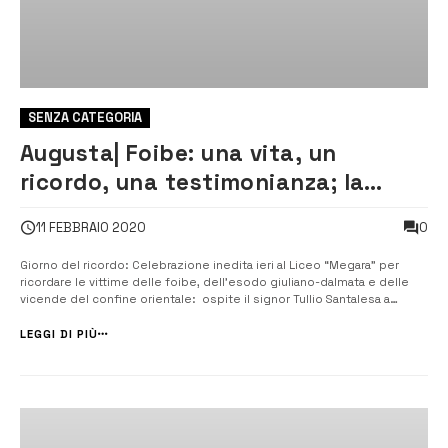
SENZA CATEGORIA
Augusta| Foibe: una vita, un
ricordo, una testimonianza; la
storia vissuta dal Megara
0
11 FEBBRAIO 2020
Giorno del ricordo: Celebrazione inedita ieri al Liceo “Megara” per
ricordare le vittime delle foibe, dell’esodo giuliano-dalmata e delle
vicende del confine orientale: ospite il signor Tullio Santalesa a
testimoniare i fatti accaduti agli studenti. [/] Il Liceo Megara, diretto da
Renato Santoro ha celebrato, ieri 10 febbraio, il giorno del r...
LEGGI DI PIÙ