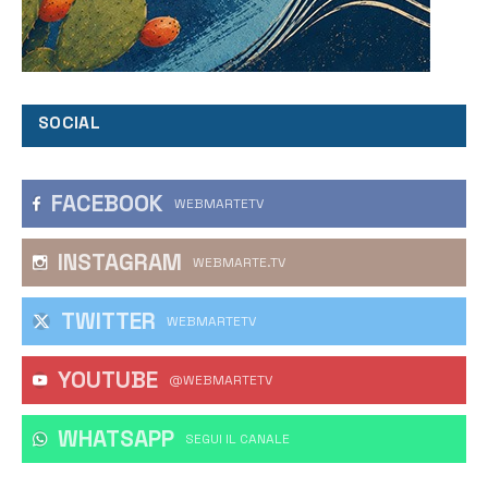
SOCIAL
FACEBOOK
WEBMARTETV
INSTAGRAM
WEBMARTE.TV
TWITTER
WEBMARTETV
YOUTUBE
@WEBMARTETV
WHATSAPP
‎SEGUI IL CANALE