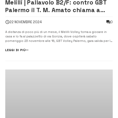
Melilli | Pallavolo B2/F: contro GBT
Palermo il T. M. Amato chiama a
raccolta i tifosi
0
22 NOVEMBRE 2024
A distanza di poco più di un mese, il Melilli Volley torna a giocare in
casa e lo fa al palazzetto di via Gorizia, dove ospiterà sabato
pomeriggio 23 novembre alle 18, GBT Volley Palermo, gara valida per la
settima giornata del campionato di serie B2 di pallavolo femminile. La
squadra del presidente Luigi Distefano […]
LEGGI DI PIÙ