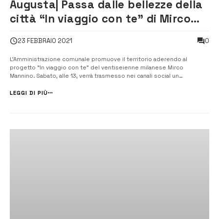
Augusta| Passa dalle bellezze della
città “In viaggio con te” di Mirco
Mannino
0
23 FEBBRAIO 2021
L’Amministrazione comunale promuove il territorio aderendo al
progetto “In viaggio con te” del ventiseienne milanese Mirco
Mannino. Sabato, alle 13, verrà trasmesso nei canali social un
cortometraggio che parlerà di Augusta e dei suoi monumenti, del
mare e delle sue bellezze. [/] “I forti, Torre Avalos, l’Hangar, ...
LEGGI DI PIÙ