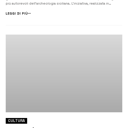
più autorevoli dell’archeologia siciliana. L’iniziativa, realizzata in
collaborazione con la Regione Siciliana – Assessorato dei Beni
Culturali e dell’Identità Siciliana, i Comuni di Lentini, Augusta e Carlen...
LEGGI DI PIÙ
CULTURA