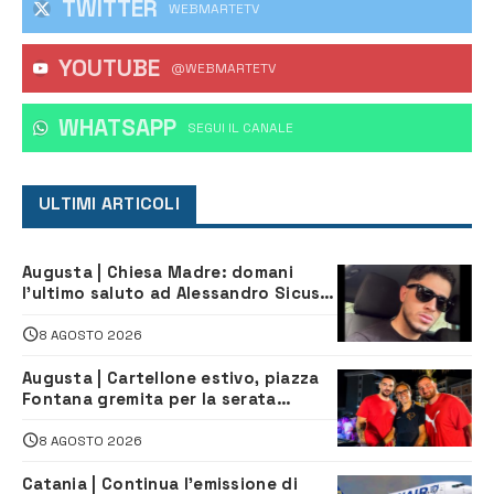
TWITTER
WEBMARTETV
YOUTUBE
@WEBMARTETV
WHATSAPP
‎SEGUI IL CANALE
ULTIMI ARTICOLI
Augusta | Chiesa Madre: domani
l’ultimo saluto ad Alessandro Sicuso,
morto in un incidente stradale
8 AGOSTO 2026
Augusta | Cartellone estivo, piazza
Fontana gremita per la serata
caraibica con Andrea Mojito
8 AGOSTO 2026
Catania | Continua l’emissione di