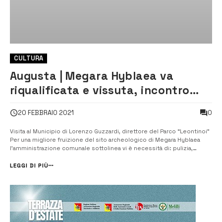
CULTURA
Augusta | Megara Hyblaea va
riqualificata e vissuta, incontro
con il direttore del parco Leontinoi
0
20 FEBBRAIO 2021
Visita al Municipio di Lorenzo Guzzardi, direttore del Parco “Leontinoi”
Per una migliore fruizione del sito archeologico di Megara Hyblaea
l’amministrazione comunale sottolinea vi è necessità di: pulizia,
illuminazione, strade, segnaletica, impianti di video sorveglianza. [/]
Tra le idee di possibile attuazione l’Amministrazione c...
LEGGI DI PIÙ