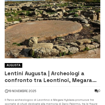
AUGUSTA
Lentini Augusta | Archeologi a
confronto tra Leontinoi, Megara
Hyblaea e il territorio calcidese
0
19 NOVEMBRE 2025
Il Parco archeologico di Leontinoi e Megara Hyblaea promuove tre
giornate di studi dedicate alla memoria di Dario Palermo, tra le figure