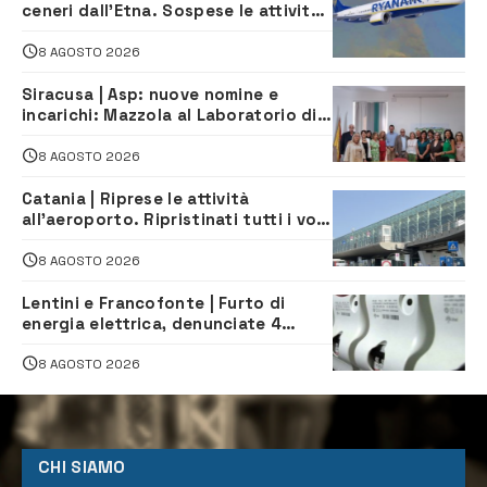
ceneri dall’Etna. Sospese le attività
all’aeroporto di Fontanarossa
8 AGOSTO 2026
Siracusa | Asp: nuove nomine e
incarichi: Mazzola al Laboratorio di
Sanità pubblica, Matteliano al
Servizio Legale
8 AGOSTO 2026
Catania | Riprese le attività
all’aeroporto. Ripristinati tutti i voli
in arrivo e in partenza
8 AGOSTO 2026
Lentini e Francofonte | Furto di
energia elettrica, denunciate 4
persone
8 AGOSTO 2026
CHI SIAMO