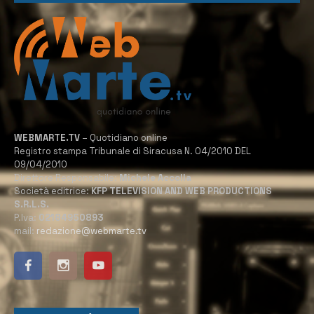
WEBMARTE.TV
– Quotidiano online
Registro stampa Tribunale di Siracusa N. 04/2010 DEL
09/04/2010
Direttore Responsabile:
Michele Accolla
Società editrice:
KFP TELEVISION AND WEB PRODUCTIONS
S.R.L.S.
P.Iva:
02184950893
mail:
redazione@webmarte.tv