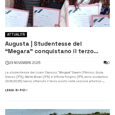
ATTUALITÀ
Augusta | Studentesse del
“Megara” conquistano il terzo
posto al concorso provinciale con
0
29 NOVEMBRE 2025
un video dedicato a Megara
Hyblaea
Le studentesse del Liceo Classico “Megara” Swami D’Amico, Giulia
Grasso (3°A), Marta Micari (4°A) e Vittoria Purgino (5°B, anno scolastico
2024/2025) hanno ottenuto il terzo posto nella sezione artistico-
multimediale della quinta edizione del concorso “Conoscere per
amare e difendere” con il video “Megara Hyblaea: un bene comune da
LEGGI DI PIÙ
valorizzare...