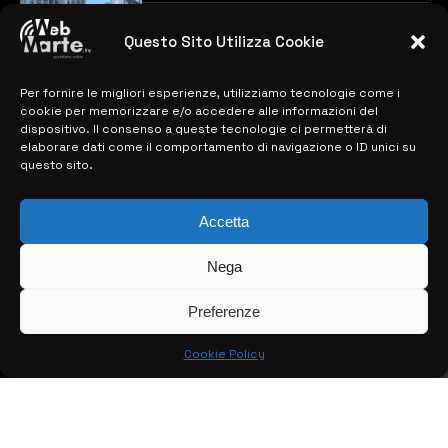
previste
28 MARZO 2024
Questo Sito Utilizza Cookie
Per fornire le migliori esperienze, utilizziamo tecnologie come i
MAPPA DEL SITO
cookie per memorizzare e/o accedere alle informazioni del
dispositivo. Il consenso a queste tecnologie ci permetterà di
> NOTIZIE
elaborare dati come il comportamento di navigazione o ID unici su
questo sito.
> EDIZIONI LOCALI
> CONTATTI
Accetta
> INFO
Nega
Preferenze
Cookie Policy
© COPYRIGHT 2026:
KFP TELEVISION AND WEB PRODUCTIONS