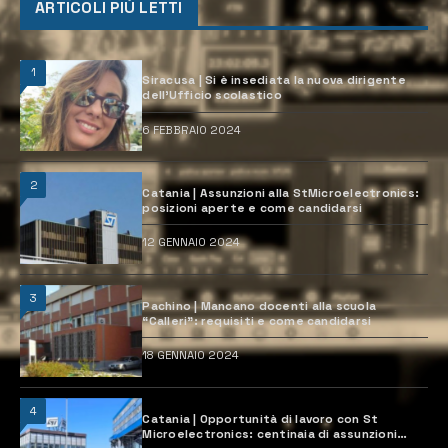
ARTICOLI PIÙ LETTI
1
Siracusa | Si è insediata la nuova dirigente
dell’Ufficio scolastico
6 FEBBRAIO 2024
2
Catania | Assunzioni alla StMicroelectronics:
posizioni aperte e come candidarsi
12 GENNAIO 2024
3
Pachino | Mancano docenti alla scuola
“Calleri”: requisiti e come candidarsi
18 GENNAIO 2024
4
Catania | Opportunità di lavoro con St
Microelectronics: centinaia di assunzioni