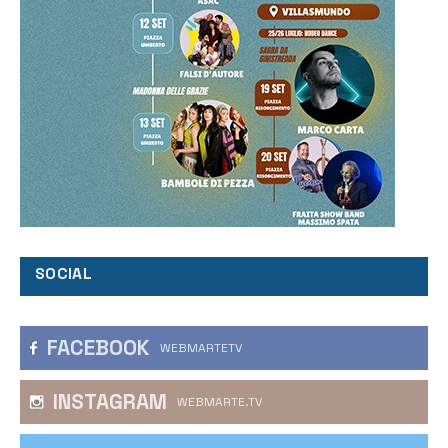
SOCIAL
FACEBOOK
WEBMARTETV
INSTAGRAM
WEBMARTE.TV