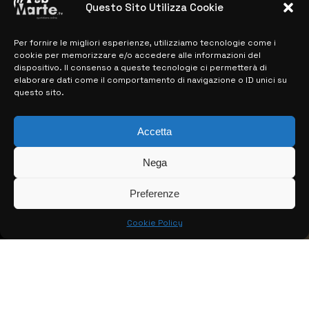
Questo Sito Utilizza Cookie
Per fornire le migliori esperienze, utilizziamo tecnologie come i
MAPPA DEL SITO
cookie per memorizzare e/o accedere alle informazioni del
dispositivo. Il consenso a queste tecnologie ci permetterà di
> NOTIZIE
elaborare dati come il comportamento di navigazione o ID unici su
questo sito.
> EDIZIONI LOCALI
> CONTATTI
Accetta
> INFO
Nega
Preferenze
Cookie Policy
© COPYRIGHT 2026:
KFP TELEVISION AND WEB PRODUCTIONS
S.R.L.S.
– P.IVA: 02184950893 – TUTTI I DIRITTI RISERVATI –