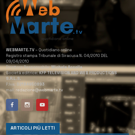
WEBMARTE.TV
– Quotidiano online
Registro stampa Tribunale di Siracusa N. 04/2010 DEL
09/04/2010
Direttore Responsabile:
Michele Accolla
Società editrice:
KFP TELEVISION AND WEB PRODUCTIONS
S.R.L.S.
P.Iva:
02184950893
mail:
redazione@webmarte.tv
ARTICOLI PIÙ LETTI