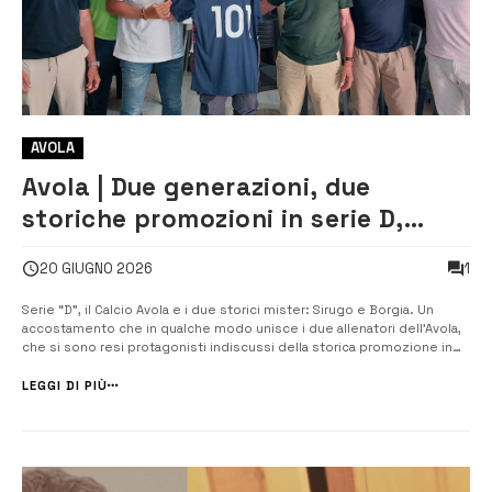
AVOLA
Avola | Due generazioni, due
storiche promozioni in serie D,
quella di Sirugo e Borgia
1
20 GIUGNO 2026
Serie “D”, il Calcio Avola e i due storici mister: Sirugo e Borgia. Un
accostamento che in qualche modo unisce i due allenatori dell’Avola,
che si sono resi protagonisti indiscussi della storica promozione in
serie “D”, quella di Sirugo (2026) e quella di Borgia (1970), che oggi a
101 anni, rivive la stessa emozione vissuta […]...
LEGGI DI PIÙ