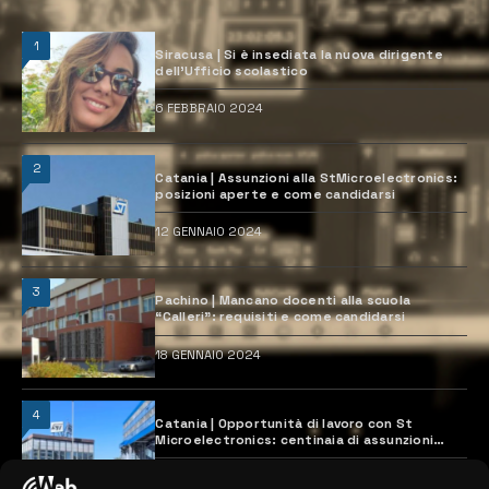
1
Siracusa | Si è insediata la nuova dirigente
dell’Ufficio scolastico
6 FEBBRAIO 2024
2
Catania | Assunzioni alla StMicroelectronics:
posizioni aperte e come candidarsi
12 GENNAIO 2024
3
Pachino | Mancano docenti alla scuola
“Calleri”: requisiti e come candidarsi
18 GENNAIO 2024
4
Catania | Opportunità di lavoro con St
Microelectronics: centinaia di assunzioni
previste
28 MARZO 2024