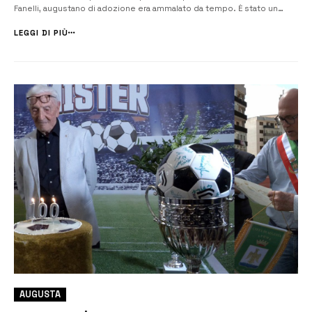
Fanelli, augustano di adozione era ammalato da tempo. È stato un
eccellente calciatore negli anni ’70 con la maglia del glorioso Megara,
squadra che sotto la guida di Michele Borgia (anni dal […]
LEGGI DI PIÙ
AUGUSTA