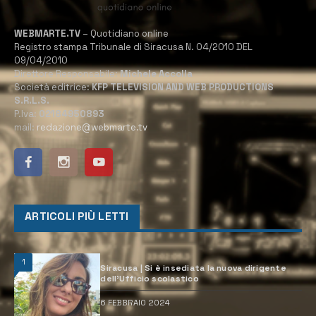
WEBMARTE.TV
– Quotidiano online
Registro stampa Tribunale di Siracusa N. 04/2010 DEL
09/04/2010
Direttore Responsabile:
Michele Accolla
Società editrice:
KFP TELEVISION AND WEB PRODUCTIONS
S.R.L.S.
P.Iva:
02184950893
mail:
redazione@webmarte.tv
ARTICOLI PIÙ LETTI
1
Siracusa | Si è insediata la nuova dirigente
dell’Ufficio scolastico
6 FEBBRAIO 2024