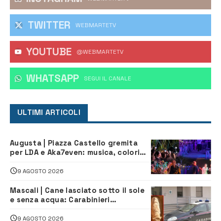
TWITTER
WEBMARTETV
YOUTUBE
@WEBMARTETV
WHATSAPP
‎SEGUI IL CANALE
ULTIMI ARTICOLI
Augusta | Piazza Castello gremita
per LDA e Aka7even: musica, colori
ed emozioni per “Augusta d’Estate”
9 AGOSTO 2026
Mascali | Cane lasciato sotto il sole
e senza acqua: Carabinieri
denunciano proprietario
9 AGOSTO 2026