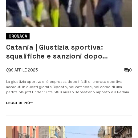
CRONACA
Catania | Giustizia sportiva:
squalifiche e sanzioni dopo
l’aggressione all’arbitro
0
9 APRILE 2025
La giustizia sportiva si è espressa dopo i fatti di cronaca sportiva
accaduti in questi giorni a Riposto, nel catanese, nel corso di una
partita playoff Under 17 tra l’ASD Russo Sebastiano Riposto e il Pedara.
Dopo l’aggressione brutale all’arbitro con cazzotti e calci, la giustizia
sportiva ha così deciso: la RSC Riposto è stata […]...
LEGGI DI PIÙ