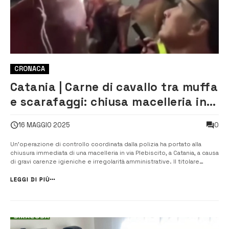
CRONACA
Catania | Carne di cavallo tra muffa
e scarafaggi: chiusa macelleria in
via Plebiscito
0
16 MAGGIO 2025
Un’operazione di controllo coordinata dalla polizia ha portato alla
chiusura immediata di una macelleria in via Plebiscito, a Catania, a causa
di gravi carenze igieniche e irregolarità amministrative. Il titolare
dell’attività è stato sanzionato con 2.000 euro per la mancata
applicazione delle procedure di autocontrollo previste da...
LEGGI DI PIÙ