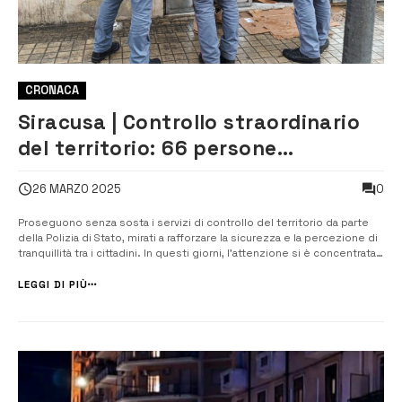
CRONACA
Siracusa | Controllo straordinario
del territorio: 66 persone
identificate e 42 veicoli
0
26 MARZO 2025
Proseguono senza sosta i servizi di controllo del territorio da parte
della Polizia di Stato, mirati a rafforzare la sicurezza e la percezione di
tranquillità tra i cittadini. In questi giorni, l’attenzione si è concentrata
principalmente su Siracusa e nella zona nord della provincia. A
Siracusa, le Volanti, con il supporto del Reparto P...
LEGGI DI PIÙ