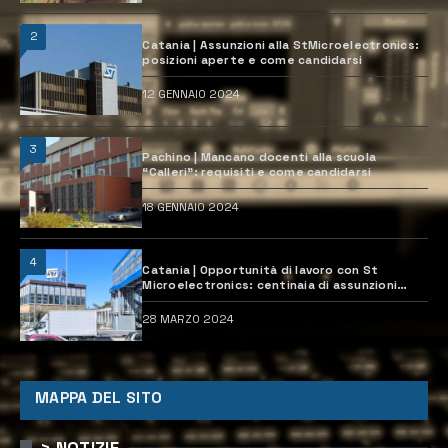
2
Catania | Assunzioni alla StMicroelectronics:
posizioni aperte e come candidarsi
12 GENNAIO 2024
3
Pachino | Mancano docenti alla scuola
“Calleri”: requisiti e come candidarsi
18 GENNAIO 2024
4
Catania | Opportunità di lavoro con St
Microelectronics: centinaia di assunzioni
previste
28 MARZO 2024
MAPPA DEL SITO