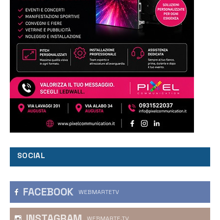
SOCIAL
FACEBOOK
WEBMARTETV
INSTAGRAM
WEBMARTE.TV