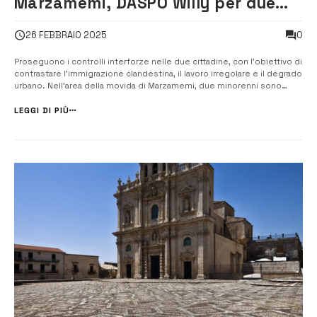
Marzamemi, DASPO Willy per due
17enni. Controlli su immigrazione e
0
26 FEBBRAIO 2025
lavori irregolari
Proseguono i controlli interforze nelle due cittadine, con l’obiettivo di
contrastare l’immigrazione clandestina, il lavoro irregolare e il degrado
urbano. Nell’area della movida di Marzamemi, due minorenni sono
state colpite da un provvedimento di DASPO Willy per atti violenti nei
confronti di altre coetanee. Due cittadini t...
LEGGI DI PIÙ