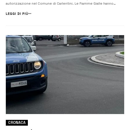
autorizzazione nel Comune di Carlentini. Le Fiamme Gialle hanno
proceduto al sequestro amministrativo delle attrezzature e dei
prodotti utilizzati per l’esercizio dell’attività. La respon...
LEGGI DI PIÙ
CRONACA