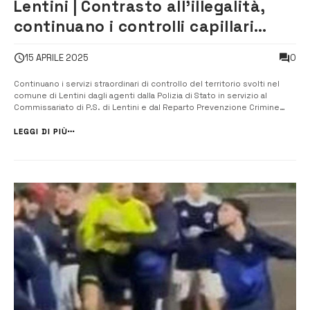
Lentini | Contrasto all’illegalità,
continuano i controlli capillari
della Polizia
0
15 APRILE 2025
Continuano i servizi straordinari di controllo del territorio svolti nel
comune di Lentini dagli agenti dalla Polizia di Stato in servizio al
Commissariato di P.S. di Lentini e dal Reparto Prevenzione Crimine
della Sicilia Orientale di Catania, finalizzati al contrasto dei fenomeni di
illegalità e all’innalzamento della percezione della sicure...
LEGGI DI PIÙ