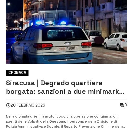
CRONACA
Siracusa | Degrado quartiere
borgata: sanzioni a due minimarket
per carenze igienico-sanitarie
0
28 FEBBRAIO 2025
Nella giornata di ieri ha avuto luogo una operazione congiunta, gli
agenti delle Volanti della Questura, il personale della Divisione di
Polizia Amministrativa e Sociale, il Reparto Prevenzione Crimine della
Sicilia Orientale e l’ASP, con un mirato controllo nel quartiere della