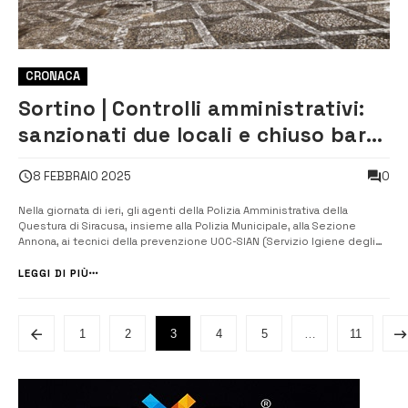
CRONACA
Sortino | Controlli amministrativi:
sanzionati due locali e chiuso bar
per 7 giorni
0
8 FEBBRAIO 2025
Nella giornata di ieri, gli agenti della Polizia Amministrativa della
Questura di Siracusa, insieme alla Polizia Municipale, alla Sezione
Annona, ai tecnici della prevenzione UOC-SIAN (Servizio Igiene degli
Alimenti e della Nutrizione) e ai tecnici ARPA competenti in acustica,
hanno effettuato un’ispezione mirata. Durante i controlli, du...
LEGGI DI PIÙ
1
2
3
4
5
…
11