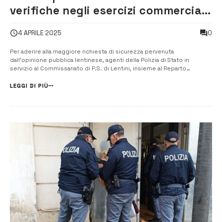
verifiche negli esercizi commerciali:
identificate 80 persone e
0
4 APRILE 2025
sequestrate 2 autovetture
Per aderire alla maggiore richiesta di sicurezza pervenuta
dall’opinione pubblica lentinese, agenti della Polizia di Stato in
servizio al Commissariato di P.S. di Lentini, insieme al Reparto
Prevenzione Crimine Sicilia Orientale di Catania, hanno eseguito, nella
giornata di ieri, un mirato servizio di controllo del territorio con
LEGGI DI PIÙ
l’adozione di...