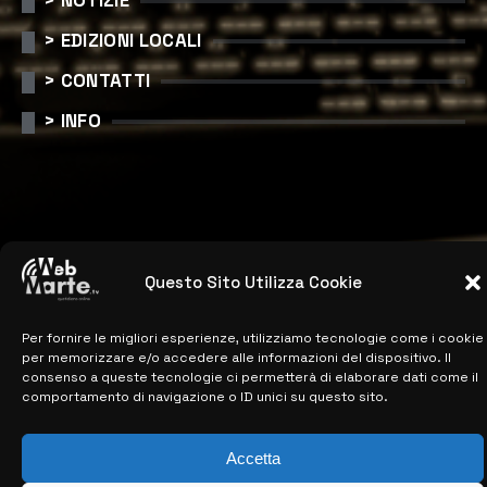
> NOTIZIE
> EDIZIONI LOCALI
> CONTATTI
> INFO
Questo Sito Utilizza Cookie
© COPYRIGHT 2026:
KFP TELEVISION AND WEB PRODUCTIONS
Per fornire le migliori esperienze, utilizziamo tecnologie come i cookie
S.R.L.S.
– P.IVA: 02184950893 – TUTTI I DIRITTI RISERVATI –
per memorizzare e/o accedere alle informazioni del dispositivo. Il
CREATO DA LUIGI PITARI
consenso a queste tecnologie ci permetterà di elaborare dati come il
comportamento di navigazione o ID unici su questo sito.
Accetta