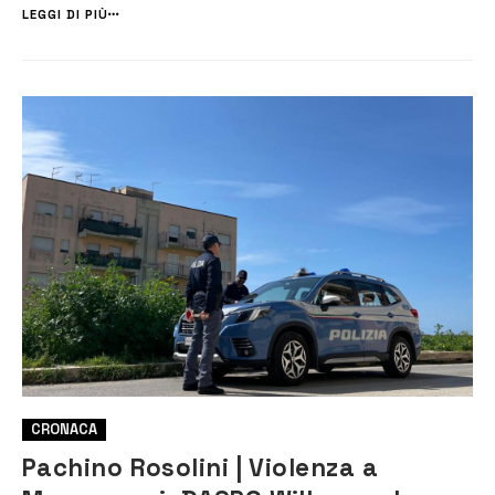
Borgata. L’obiettivo principale dell’operazione, diretta da un Fun...
LEGGI DI PIÙ
CRONACA
Pachino Rosolini | Violenza a