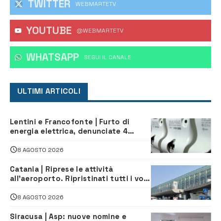
TWITTER
WEBMARTETV
YOUTUBE
@WEBMARTETV
WHATSAPP
‎SEGUI IL CANALE
ULTIMI ARTICOLI
Lentini e Francofonte | Furto di
energia elettrica, denunciate 4
persone
8 AGOSTO 2026
Catania | Riprese le attività
all’aeroporto. Ripristinati tutti i voli
in arrivo e in partenza
8 AGOSTO 2026
Siracusa | Asp: nuove nomine e