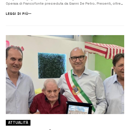
Operaia di Francofonte presieduta da Gianni De Petro. Presenti, oltre
alla consigliera Camelia Turiano, anche la vice sindaco, dott.ssa
Floreana Schepis e la dirigente del VII settore, avv. Giusy Tuzza. “A...
LEGGI DI PIÙ
ATTUALITÀ