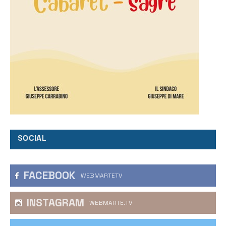
SOCIAL
FACEBOOK
WEBMARTETV
INSTAGRAM
WEBMARTE.TV