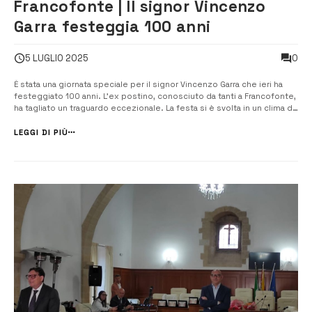
Francofonte | Il signor Vincenzo
Garra festeggia 100 anni
0
5 LUGLIO 2025
È stata una giornata speciale per il signor Vincenzo Garra che ieri ha
festeggiato 100 anni. L’ex postino, conosciuto da tanti a Francofonte,
ha tagliato un traguardo eccezionale. La festa si è svolta in un clima di
grande affetto e commozione, con la presenza della figlia Enza, dei
familiari, di tanti amici e di numerosi […]
LEGGI DI PIÙ