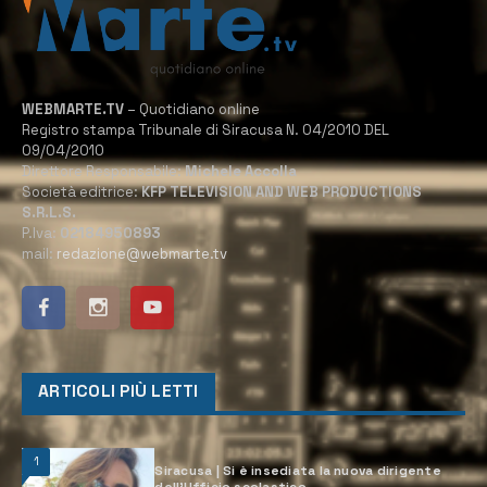
WEBMARTE.TV
– Quotidiano online
Registro stampa Tribunale di Siracusa N. 04/2010 DEL
09/04/2010
Direttore Responsabile:
Michele Accolla
Società editrice:
KFP TELEVISION AND WEB PRODUCTIONS
S.R.L.S.
P.Iva:
02184950893
mail:
redazione@webmarte.tv
ARTICOLI PIÙ LETTI
1
Siracusa | Si è insediata la nuova dirigente
dell’Ufficio scolastico