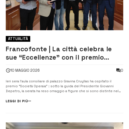
ATTUALITÀ
Francofonte | La città celebra le
sue “Eccellenze” con il premio
“Società Operaia”
0
10 MAGGIO 2026
Ieri sera l’aula consiliare di palazzo Gravina Cruyllas ha ospitato il
premio “Società Operaia” : sotto la guida del Presidente Giovanni
Depetro, la serata ha reso omaggio a figure che si sono distinte nel
campo della cultura, dello sport, del professionismo e del sociale,
portando lustro al territorio. A introdurre la serata è stato il [&hell...
LEGGI DI PIÙ