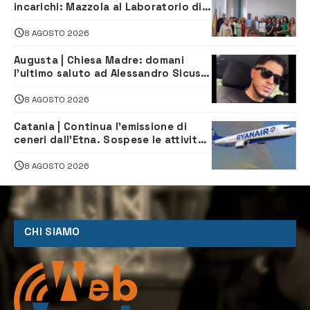
incarichi: Mazzola al Laboratorio di
Sanità pubblica, Matteliano al
Servizio Legale
8 AGOSTO 2026
Augusta | Chiesa Madre: domani
l’ultimo saluto ad Alessandro Sicuso,
morto in un incidente stradale
8 AGOSTO 2026
Catania | Continua l’emissione di
ceneri dall’Etna. Sospese le attività
all’aeroporto di Fontanarossa
8 AGOSTO 2026
CHI SIAMO