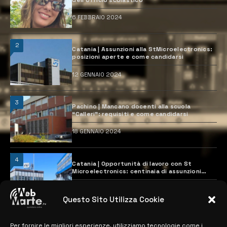
6 FEBBRAIO 2024
2
Catania | Assunzioni alla StMicroelectronics:
posizioni aperte e come candidarsi
12 GENNAIO 2024
3
Pachino | Mancano docenti alla scuola
“Calleri”: requisiti e come candidarsi
18 GENNAIO 2024
4
Catania | Opportunità di lavoro con St
Microelectronics: centinaia di assunzioni
previste
28 MARZO 2024
Questo Sito Utilizza Cookie
Per fornire le migliori esperienze, utilizziamo tecnologie come i