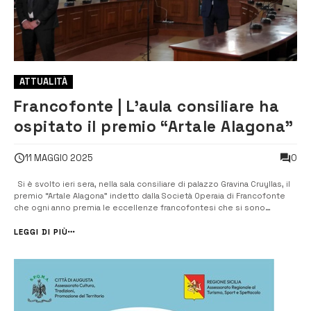
ATTUALITÀ
Francofonte | L’aula consiliare ha
ospitato il premio “Artale Alagona”
0
11 MAGGIO 2025
Si è svolto ieri sera, nella sala consiliare di palazzo Gravina Cruyllas, il
premio “Artale Alagona” indetto dalla Società Operaia di Francofonte
che ogni anno premia le eccellenze francofontesi che si sono
distinte nei vari ambiti. Una sala gremita di gente ha applaudito i
premiati dell’edizione di quest’anno: D...
LEGGI DI PIÙ