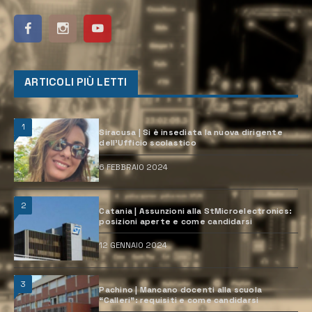
ARTICOLI PIÙ LETTI
1
Siracusa | Si è insediata la nuova dirigente
dell’Ufficio scolastico
6 FEBBRAIO 2024
2
Catania | Assunzioni alla StMicroelectronics:
posizioni aperte e come candidarsi
12 GENNAIO 2024
3
Pachino | Mancano docenti alla scuola
“Calleri”: requisiti e come candidarsi