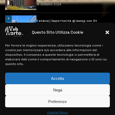
18 GENNAIO 2024
4
Catania | Opportunità di lavoro con St
Microelectronics: centinaia di assunzioni
previste
Questo Sito Utilizza Cookie
28 MARZO 2024
Per fornire le migliori esperienze, utilizziamo tecnologie come i
cookie per memorizzare e/o accedere alle informazioni del
MAPPA DEL SITO
dispositivo. Il consenso a queste tecnologie ci permetterà di
elaborare dati come il comportamento di navigazione o ID unici su
questo sito.
> NOTIZIE
> EDIZIONI LOCALI
Accetta
> CONTATTI
Nega
> INFO
Preferenze
Cookie Policy