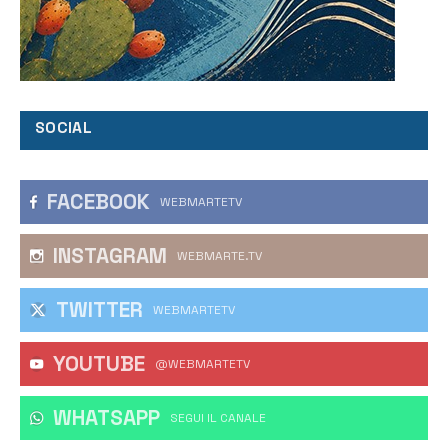
SOCIAL
FACEBOOK
WEBMARTETV
INSTAGRAM
WEBMARTE.TV
TWITTER
WEBMARTETV
YOUTUBE
@WEBMARTETV
WHATSAPP
‎SEGUI IL CANALE