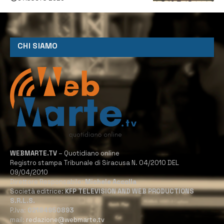
CHI SIAMO
WEBMARTE.TV
– Quotidiano online
Registro stampa Tribunale di Siracusa N. 04/2010 DEL
09/04/2010
Direttore Responsabile:
Michele Accolla
Società editrice:
KFP TELEVISION AND WEB PRODUCTIONS
S.R.L.S.
P.Iva:
02184950893
mail:
redazione@webmarte.tv