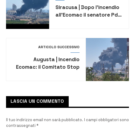
Siracusa | Dopo l’incendio
all’Ecomac il senatore Pd
Nicita annuncia una
interrogazione
parlamentare
ARTICOLO SUCCESSIVO
Augusta | Incendio
Ecomac: il Comitato Stop
Veleni chiede di conoscere
i risultati delle analisi
dell’Arpa
LASCIA UN COMMENTO
Il tuo indirizzo email non sarà pubblicato.
I campi obbligatori sono
contrassegnati
*