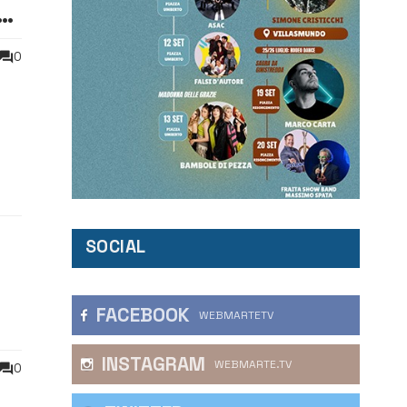
0
enza
SOCIAL
FACEBOOK
WEBMARTETV
INSTAGRAM
WEBMARTE.TV
0