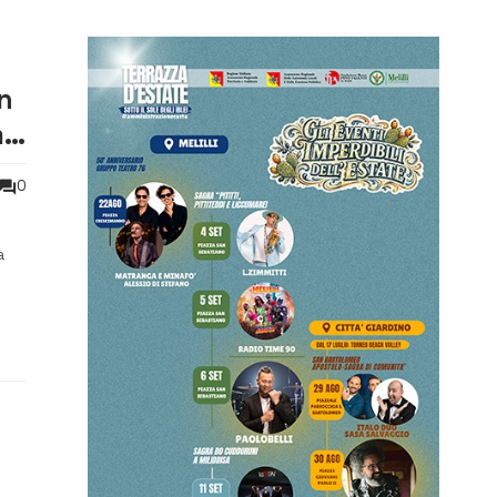
in
me
0
a