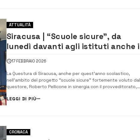
ATTUALITÀ
Siracusa | “Scuole sicure”, da
lunedì davanti agli istituti anche i
volontari dell’Anps
17 FEBBRAIO 2026
La Questura di Siracusa, anche per quest’anno scolastico,
nell’ambito del progetto “scuole sicure” fortemente voluto dal
questore, Roberto Pellicone in sinergia con il provveditorato,
effettua un servizio quotidiano a rotazione nei pressi degli isti
LEGGI DI PIÙ
scolastici di Siracusa e della provincia ove hanno sede i
commissariati distaccati, con pas...
CRONACA