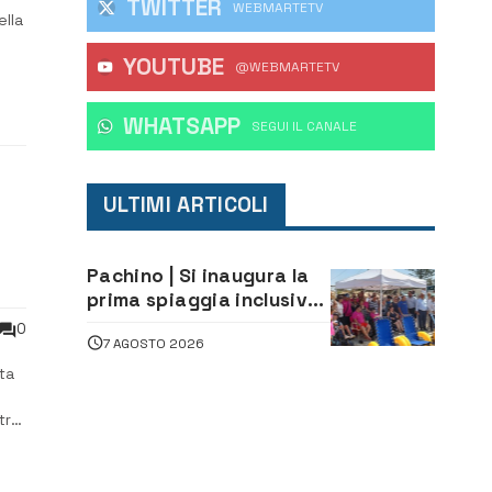
TWITTER
WEBMARTETV
ella
YOUTUBE
 in
@WEBMARTETV
i.
WHATSAPP
‎SEGUI IL CANALE
ULTIMI ARTICOLI
Pachino | Si inaugura la
prima spiaggia inclusiva
della provincia:
0
7 AGOSTO 2026
assistenza e prevenzione
aperte a tutti
ta
tro,
ioni