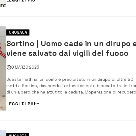
da 350 grammi, disponibili al latte o fondente, con un contribu
minimo di [&he...
CRONACA
Sortino | Uomo cade in un dirupo 
viene salvato dai vigili del fuoco
8 MARZO 2025
Questa mattina, un uomo è precipitato in un dirupo di oltre 20
metri a Sortino, rimanendo fortunatamente bloccato tra le fr
di un albero che ha attutito la caduta. L’operazione di recuper
visto l’intervento della squadra di Priolo Gargallo e del persona
LEGGI DI PIÙ
SAF (specializzato in tecniche speleo-alpino-fluviali) di Siracus
c...