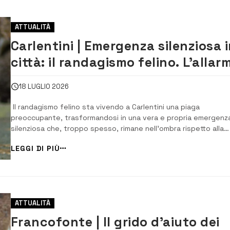
ATTUALITÀ
Carlentini | Emergenza silenziosa 
città: il randagismo felino. L’allar
dell’associazione “Amici degli
18 LUGLIO 2026
animali e dell’ambiente”
​ Il randagismo felino sta vivendo a Carlentini una piaga
preoccupante, trasformandosi in una vera e propria emergenz
silenziosa che, troppo spesso, rimane nell’ombra rispetto alla
questione canina. Malgrado le dimensioni del fenomeno, il
LEGGI DI PIÙ
randagismo felino viene ancora sottovalutato dall’opinione
pubblica, nascondendo una realtà b...
ATTUALITÀ
Francofonte | Il grido d’aiuto dei