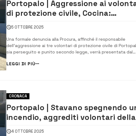
Portopalo | Aggressione ai volonta
di protezione civile, Cocina:
“denunceremo il responsabile”
5 OTTOBRE 2025
Una formale denuncia alla Procura, affinché il responsabile
dell’aggressione ai tre volontari di protezione civile di Portopa
sia perseguito e punito secondo legge, verrà presentata dal
dipartimento regionale di Protezione civile. Lo fa sapere Il
LEGGI DI PIÙ
direttore generale Salvo Cocina, che esprime profonda
solidarietà e vicinanza ai tre volontari...
CRONACA
Portopalo | Stavano spegnendo u
incendio, aggrediti volontari della
Protezione civile
4 OTTOBRE 2025