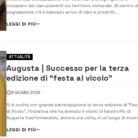
occupano dei cani presenti sul territorio comunale. Al centro d
segnalazione c’è il mancato arrivo di cibo e prodotti
antiparassitari, una situazione che, secondo loro, sta mettendo
LEGGI DI PIÙ
seria difficoltà chi garantisce assistenza agli animali tutti i giorn
“Non si può più an...
ATTUALITÀ
Augusta | Successo per la terza
edizione di “festa al vicolo”
9 GIUGNO 2026
Si è svolta con grande partecipazione la terza edizione di “Fes
al Vicolo”, l’iniziativa che ha animato il vicolo Orfanotrofio di
Augusta trasformandolo, ancora una volta, in un luogo di incon
dialogo e solidarietà. L’evento ha richiamato cittadini, associaz
LEGGI DI PIÙ
e volontari, offrendo un’occasione concreta per rafforzare i
legami sociali ...