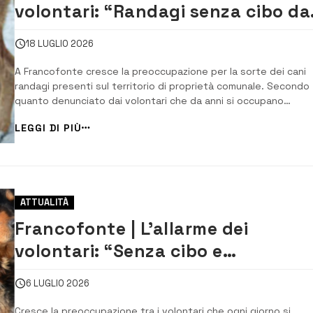
volontari: “Randagi senza cibo da
17 giorni, senza il supporto delle
18 LUGLIO 2026
Istituzioni impossibile assicurare
A Francofonte cresce la preoccupazione per la sorte dei cani
condizioni di vita dignitose”
randagi presenti sul territorio di proprietà comunale. Secondo
quanto denunciato dai volontari che da anni si occupano
quotidianamente della loro assistenza, gli animali sarebbero s
LEGGI DI PIÙ
cibo da ben 17 giorni e privi dei necessari trattamenti
antiparassitari, una situazione che rischi...
ATTUALITÀ
Francofonte | L’allarme dei
volontari: “Senza cibo e
antiparassitari i cani rischiano di
6 LUGLIO 2026
pagare il prezzo più alto”
Cresce la preoccupazione tra i volontari che ogni giorno si