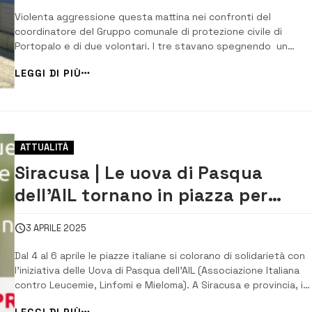
Violenta aggressione questa mattina nei confronti del
coordinatore del Gruppo comunale di protezione civile di
Portopalo e di due volontari. I tre stavano spegnendo un
incendio di sterpaglie in contrada Pagliarello, vicino ad un’attivi
LEGGI DI PIÙ
commerciale e a delle serre, quando sono stati avvicinati dal
presunto proprietario del terreno inter...
ATTUALITÀ
Siracusa | Le uova di Pasqua
dell’AIL tornano in piazza per
sostenere la ricerca
3 APRILE 2025
Dal 4 al 6 aprile le piazze italiane si colorano di solidarietà con
l’iniziativa delle Uova di Pasqua dell’AIL (Associazione Italiana
contro Leucemie, Linfomi e Mieloma). A Siracusa e provincia, i
volontari AIL saranno presenti in diversi punti per offrire le uov
LEGGI DI PIÙ