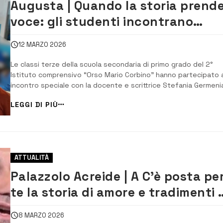
Augusta | Quando la storia prend
voce: gli studenti incontrano
Stefania Germenia
12 MARZO 2026
Le classi terze della scuola secondaria di primo grado del 2°
Istituto comprensivo “Orso Mario Corbino” hanno partecipato 
incontro speciale con la docente e scrittrice Stefania Germeni
autrice del romanzo Vita di Norina. Un momento di confronto e
LEGGI DI PIÙ
riflessione che ha trasformato la lettura in un’esperienza viva,
capace di avvicinare i rag...
ATTUALITÀ
Palazzolo Acreide | A C’è posta pe
te la storia di amore e tradimenti 
Viviana e Salvatore
8 MARZO 2026