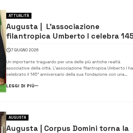
ATTUALITÀ
Augusta | L’associazione
filantropica Umberto I celebra 14
anni di storia e impegno sociale
7 GIUGNO 2026
Un importante traguardo per una delle più antiche realtà
associative della città. L’associazione filantropica Umberto I ha
celebrato il 145° anniversario della sua fondazione con una
partecipata cerimonia presso la sede storica di via Principe
LEGGI DI PIÙ
Umberto 128/130. All’evento hanno preso parte il sindaco
Giuseppe Di Mare, l’assessore designato Pino...
AUGUSTA
Augusta | Corpus Domini torna la