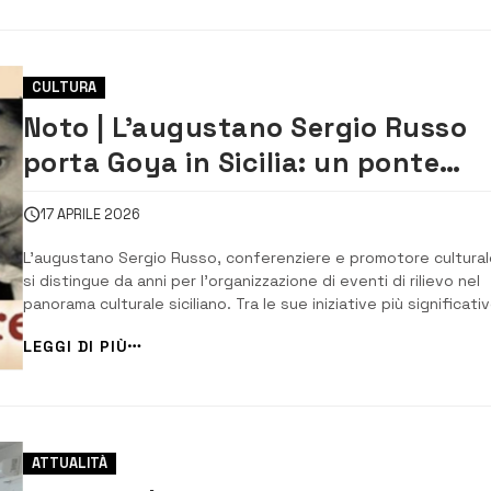
CULTURA
Noto | L’augustano Sergio Russo
porta Goya in Sicilia: un ponte
culturale con la Spagna
17 APRILE 2026
L’augustano Sergio Russo, conferenziere e promotore cultural
si distingue da anni per l’organizzazione di eventi di rilievo nel
panorama culturale siciliano. Tra le sue iniziative più significati
figura la pubblicazione del volume «I cannoni di Avola e la batta
LEGGI DI PIÙ
di Capo Passero, 11 agosto 1718», uno studio di carattere tecn
e scienti...
ATTUALITÀ