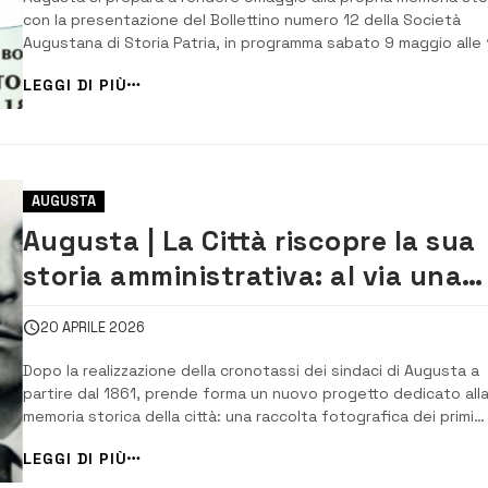
con la presentazione del Bollettino numero 12 della Società
Augustana di Storia Patria, in programma sabato 9 maggio alle 
nel salone del Palazzo di Città Un appuntamento ormai consoli
LEGGI DI PIÙ
che conferma l’impegno del sodalizio nella tutela e diffusione
della cultura locale. A p...
AUGUSTA
Augusta | La Città riscopre la sua
storia amministrativa: al via una
raccolta fotografica dei sindaci d
20 APRILE 2026
dopoguerra a oggi
Dopo la realizzazione della cronotassi dei sindaci di Augusta a
partire dal 1861, prende forma un nuovo progetto dedicato all
memoria storica della città: una raccolta fotografica dei primi
cittadini dal dopoguerra fino ai giorni nostri. Un lavoro articola
LEGGI DI PIÙ
che parte dalla figura di Giuseppe Motta e arriva all’attuale
sindaco Giuseppe Di Mar...