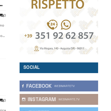
e,
0
nno
to
to
SOCIAL
FACEBOOK
WEBMARTETV
INSTAGRAM
WEBMARTE.TV
0
rica