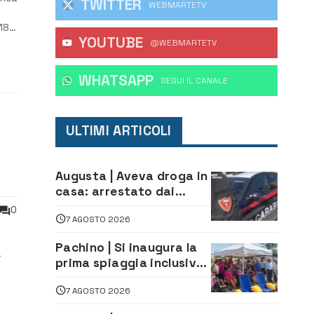
TWITTER
WEBMARTETV
18
YOUTUBE
dato
@WEBMARTETV
WHATSAPP
‎SEGUI IL CANALE
ULTIMI ARTICOLI
Augusta | Aveva droga in
casa: arrestato dai
al
Carabinieri 31enne
0
7 AGOSTO 2026
Pachino | Si inaugura la
a
prima spiaggia inclusiva
della provincia:
to
7 AGOSTO 2026
assistenza e prevenzione
aperte a tutti