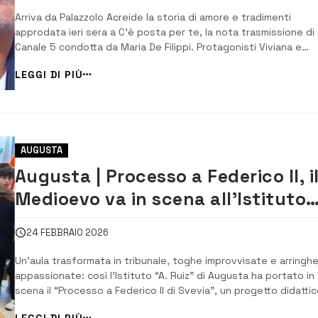
Arriva da Palazzolo Acreide la storia di amore e tradimenti
approdata ieri sera a C’è posta per te, la nota trasmissione di
Canale 5 condotta da Maria De Filippi. Protagonisti Viviana e
Salvatore, una (ex) coppia che stava insieme da molti anni e c
LEGGI DI PIÙ
“naufragata” dopo i tradimenti di lei avvenuti in poco tempo […
AUGUSTA
Augusta | Processo a Federico II, il
Medioevo va in scena all’Istituto
Ruiz
24 FEBBRAIO 2026
Un’aula trasformata in tribunale, toghe improvvisate e arringh
appassionate: così l’Istituto “A. Ruiz” di Augusta ha portato in
scena il “Processo a Federico II di Svevia”, un progetto didatti
che ha saputo intrecciare storia, diritto e interpretazione
LEGGI DI PIÙ