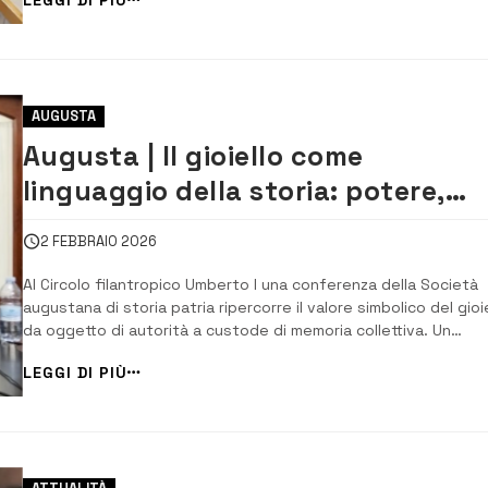
teatrale. L’evento si è svolto nella sala Paolo Liggeri di Palazzo
San Biagio, gremita di...
AUGUSTA
Augusta | Il gioiello come
linguaggio della storia: potere,
fede e identità nei secoli
2 FEBBRAIO 2026
Al Circolo filantropico Umberto I una conferenza della Società
augustana di storia patria ripercorre il valore simbolico del gioie
da oggetto di autorità a custode di memoria collettiva. Un
affascinante viaggio nella storia e nel significato del gioiello si
LEGGI DI PIÙ
svolto al Circolo filantropico Umberto I, guidato da Mimmo Di
Franco, nel corso d...