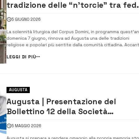
tradizione delle “n’torcie” tra fed
fiori e storia
5 GIUGNO 2026
La solennità liturgica del Corpus Domini, in programma quest’a
domenica 7 giugno, rinnova ad Augusta una delle tradizioni
religiose e popolari più sentite dalla comunità cittadina. Accan
ai consueti segni e simboli della festività, l’altare sarà adorna
LEGGI DI PIÙ
da numerose varietà di fiori e da una moltitudine di ceri che
accompagneranno le cele...
AUGUSTA
Augusta | Presentazione del
Bollettino 12 della Società
Augustana di Storia Patria
5 MAGGIO 2026
Augusta si prepara a rendere omaggio alla propria memoria sto