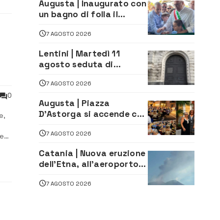
Augusta | Inaugurato con
un bagno di folla il
McDonald’s di via Aldo
7 AGOSTO 2026
Moro
Lentini | Martedì 11
agosto seduta di
Consiglio Comunale
7 AGOSTO 2026
0
Augusta | Piazza
D’Astorga si accende con
e,
il primo Torneo di
7 AGOSTO 2026
Burraco “Sotto le Stelle”
ve
glia
Catania | Nuova eruzione
ico
dell’Etna, all’aeroporto
Bellini voli in arrivo
7 AGOSTO 2026
dirottati