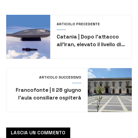
ARTICOLO PRECEDENTE
Catania | Dopo l’attacco
all’Iran, elevato il livello di
allerta a Sigonella
ARTICOLO SUCCESSIVO
Francofonte | Il 28 giugno
l’aula consiliare ospiterà
la presentazione del
volume “Il Triplice
Abbraccio” di Mario
Luciano Brancato
LASCIA UN COMMENTO