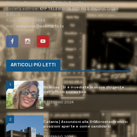
Direttore Responsabile:
Michele Accolla
Società editrice:
KFP TELEVISION AND WEB PRODUCTIONS
S.R.L.S.
P.Iva:
02184950893
mail:
redazione@webmarte.tv
ARTICOLI PIÙ LETTI
1
Siracusa | Si è insediata la nuova dirigente
dell’Ufficio scolastico
6 FEBBRAIO 2024
2
Catania | Assunzioni alla StMicroelectronics:
posizioni aperte e come candidarsi
12 GENNAIO 2024