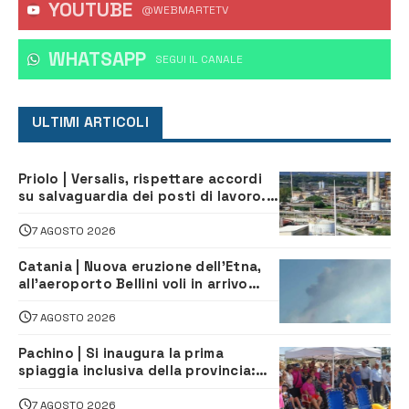
YOUTUBE
@WEBMARTETV
WHATSAPP
‎SEGUI IL CANALE
ULTIMI ARTICOLI
Priolo | Versalis, rispettare accordi
su salvaguardia dei posti di lavoro. Il
sindaco scrive alla società
7 AGOSTO 2026
Catania | Nuova eruzione dell’Etna,
all’aeroporto Bellini voli in arrivo
dirottati
7 AGOSTO 2026
Pachino | Si inaugura la prima
spiaggia inclusiva della provincia:
assistenza e prevenzione aperte a
tutti
7 AGOSTO 2026