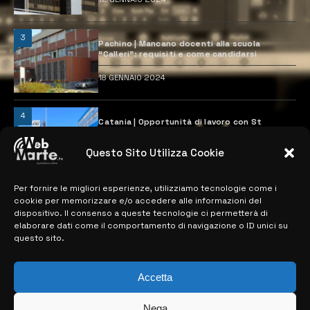
3
Pachino | Mancano docenti alla scuola
“Calleri”: requisiti e come candidarsi
18 GENNAIO 2024
4
Catania | Opportunità di lavoro con St
Microelectronics: centinaia di assunzioni
previste
Questo Sito Utilizza Cookie
28 MARZO 2024
Per fornire le migliori esperienze, utilizziamo tecnologie come i
cookie per memorizzare e/o accedere alle informazioni del
MAPPA DEL SITO
dispositivo. Il consenso a queste tecnologie ci permetterà di
elaborare dati come il comportamento di navigazione o ID unici su
questo sito.
> NOTIZIE
> EDIZIONI LOCALI
Accetta
> CONTATTI
Nega