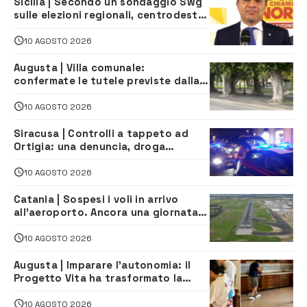
Sicilia | Secondo un sondaggio Swg
sulle elezioni regionali, centrodestra
e centrosinistra sarebbero alla pari
10 AGOSTO 2026
Augusta | Villa comunale:
confermate le tutele previste dalla
Soprintendenza
10 AGOSTO 2026
Siracusa | Controlli a tappeto ad
Ortigia: una denuncia, droga
sequestrata e oltre 9.500 euro di
multe
10 AGOSTO 2026
Catania | Sospesi i voli in arrivo
all’aeroporto. Ancora una giornata
di disagi per i viaggiatori
10 AGOSTO 2026
Augusta | Imparare l’autonomia: il
Progetto Vita ha trasformato la
quotidianità in una palestra di
indipendenza
10 AGOSTO 2026