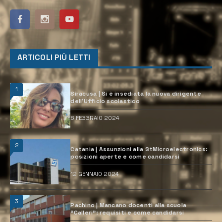
ARTICOLI PIÙ LETTI
1
Siracusa | Si è insediata la nuova dirigente
dell’Ufficio scolastico
6 FEBBRAIO 2024
2
Catania | Assunzioni alla StMicroelectronics:
posizioni aperte e come candidarsi
12 GENNAIO 2024
3
Pachino | Mancano docenti alla scuola
“Calleri”: requisiti e come candidarsi