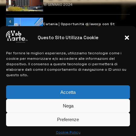
18 GENNAIO 2024
4
Catania | Opportunità di lavoro con St
Microelectronics: centinaia di assunzioni
previste
Questo Sito Utilizza Cookie
28 MARZO 2024
Per fornire le migliori esperienze, utilizziamo tecnologie come i
cookie per memorizzare e/o accedere alle informazioni del
MAPPA DEL SITO
dispositivo. Il consenso a queste tecnologie ci permetterà di
elaborare dati come il comportamento di navigazione o ID unici su
questo sito.
> NOTIZIE
> EDIZIONI LOCALI
Accetta
> CONTATTI
Nega
> INFO
Preferenze
Cookie Policy