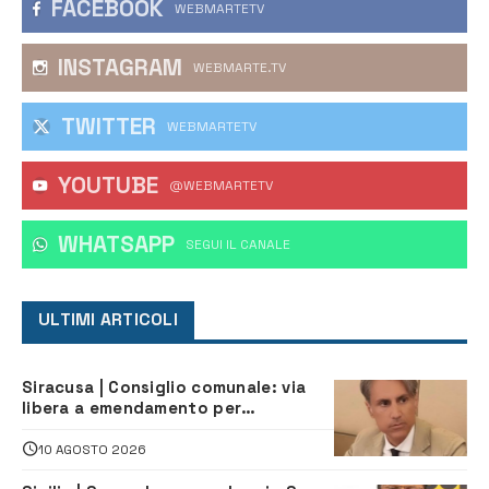
FACEBOOK
WEBMARTETV
INSTAGRAM
WEBMARTE.TV
TWITTER
WEBMARTETV
YOUTUBE
@WEBMARTETV
WHATSAPP
‎SEGUI IL CANALE
ULTIMI ARTICOLI
Siracusa | Consiglio comunale: via
libera a emendamento per
riqualificazione immobili di via
Vermexio e Barresi
10 AGOSTO 2026