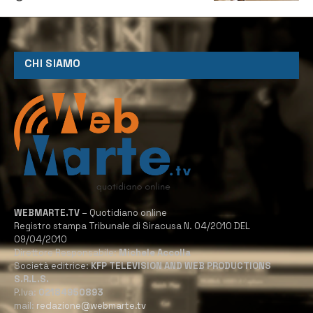
CHI SIAMO
WEBMARTE.TV
– Quotidiano online
Registro stampa Tribunale di Siracusa N. 04/2010 DEL
09/04/2010
Direttore Responsabile:
Michele Accolla
Società editrice:
KFP TELEVISION AND WEB PRODUCTIONS
S.R.L.S.
P.Iva:
02184950893
mail:
redazione@webmarte.tv