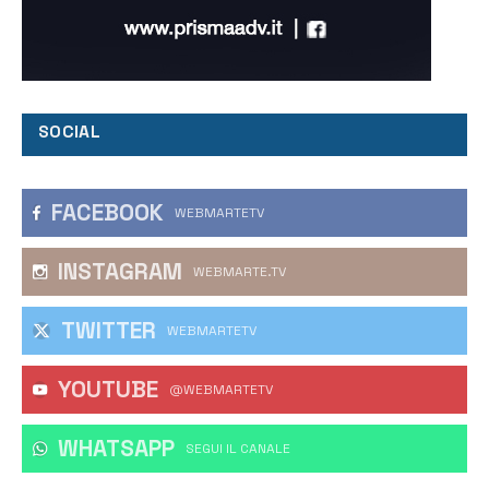
SOCIAL
FACEBOOK
WEBMARTETV
INSTAGRAM
WEBMARTE.TV
TWITTER
WEBMARTETV
YOUTUBE
@WEBMARTETV
WHATSAPP
‎SEGUI IL CANALE