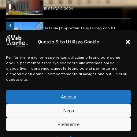
18 GENNAIO 2024
4
Catania | Opportunità di lavoro con St
Microelectronics: centinaia di assunzioni
previste
Questo Sito Utilizza Cookie
28 MARZO 2024
Per fornire le migliori esperienze, utilizziamo tecnologie come i
cookie per memorizzare e/o accedere alle informazioni del
MAPPA DEL SITO
dispositivo. Il consenso a queste tecnologie ci permetterà di
elaborare dati come il comportamento di navigazione o ID unici su
questo sito.
> NOTIZIE
> EDIZIONI LOCALI
Accetta
> CONTATTI
Nega
> INFO
Preferenze