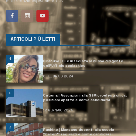
mail:
redazione@webmarte.tv
ARTICOLI PIÙ LETTI
1
Siracusa | Si è insediata la nuova dirigente
dell’Ufficio scolastico
6 FEBBRAIO 2024
2
Catania | Assunzioni alla StMicroelectronics:
posizioni aperte e come candidarsi
12 GENNAIO 2024
3
Pachino | Mancano docenti alla scuola
“Calleri”: requisiti e come candidarsi