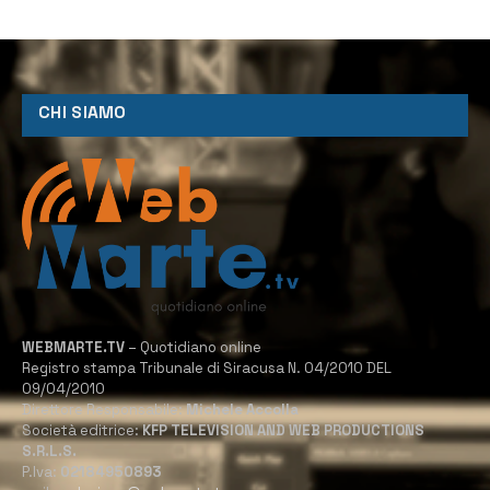
CHI SIAMO
WEBMARTE.TV
– Quotidiano online
Registro stampa Tribunale di Siracusa N. 04/2010 DEL
09/04/2010
Direttore Responsabile:
Michele Accolla
Società editrice:
KFP TELEVISION AND WEB PRODUCTIONS
S.R.L.S.
P.Iva:
02184950893