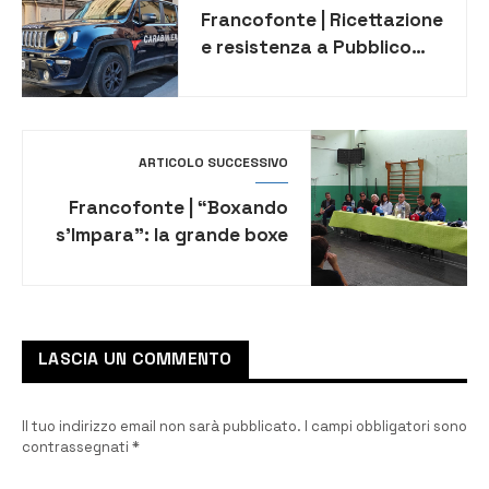
Francofonte | Ricettazione
e resistenza a Pubblico
Ufficiale, denunciato
43enne
ARTICOLO SUCCESSIVO
Francofonte | ​“Boxando
s’Impara”: la grande boxe
incontra gli studenti del
“Dante Alighieri”
LASCIA UN COMMENTO
Il tuo indirizzo email non sarà pubblicato.
I campi obbligatori sono
contrassegnati
*