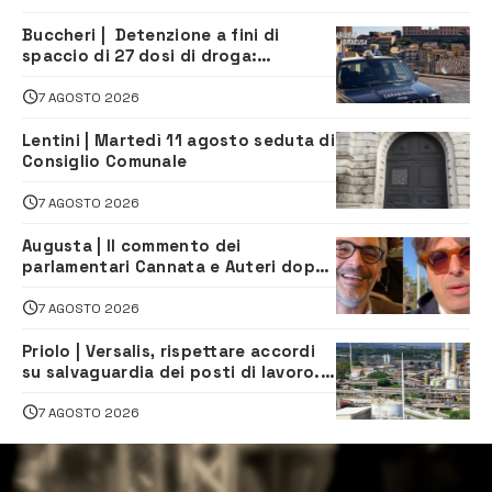
Buccheri | Detenzione a fini di
spaccio di 27 dosi di droga:
denunciati tre 20enni
7 AGOSTO 2026
Lentini | Martedì 11 agosto seduta di
Consiglio Comunale
7 AGOSTO 2026
Augusta | Il commento dei
parlamentari Cannata e Auteri dopo
la firma del contatto per il
depuratore
7 AGOSTO 2026
Priolo | Versalis, rispettare accordi
su salvaguardia dei posti di lavoro. Il
sindaco scrive alla società
7 AGOSTO 2026