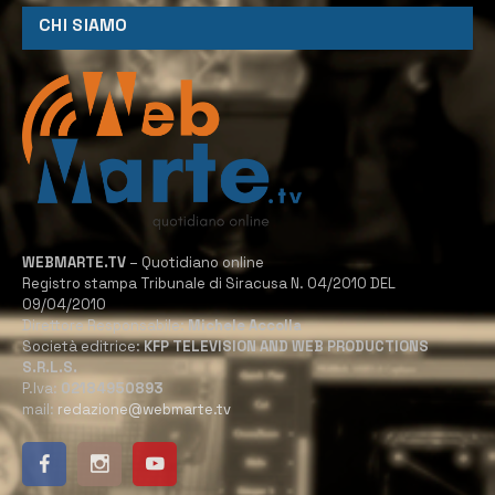
CHI SIAMO
WEBMARTE.TV
– Quotidiano online
Registro stampa Tribunale di Siracusa N. 04/2010 DEL
09/04/2010
Direttore Responsabile:
Michele Accolla
Società editrice:
KFP TELEVISION AND WEB PRODUCTIONS
S.R.L.S.
P.Iva:
02184950893
mail:
redazione@webmarte.tv