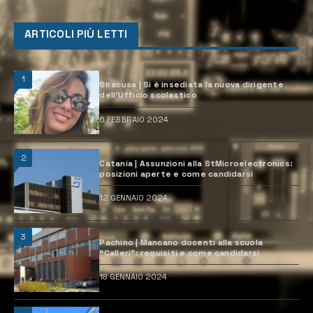
ARTICOLI PIÙ LETTI
1
Siracusa | Si è insediata la nuova dirigente
dell’Ufficio scolastico
6 FEBBRAIO 2024
2
Catania | Assunzioni alla StMicroelectronics:
posizioni aperte e come candidarsi
12 GENNAIO 2024
3
Pachino | Mancano docenti alla scuola
“Calleri”: requisiti e come candidarsi
18 GENNAIO 2024