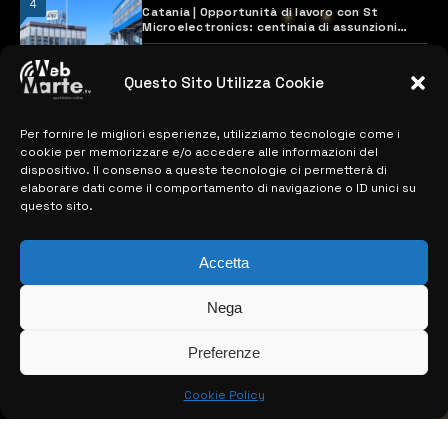
4
Catania | Opportunità di lavoro con St
Microelectronics: centinaia di assunzioni
previste
28 MARZO 2024
Questo Sito Utilizza Cookie
Per fornire le migliori esperienze, utilizziamo tecnologie come i
MAPPA DEL SITO
cookie per memorizzare e/o accedere alle informazioni del
dispositivo. Il consenso a queste tecnologie ci permetterà di
> NOTIZIE
elaborare dati come il comportamento di navigazione o ID unici su
questo sito.
> EDIZIONI LOCALI
> CONTATTI
Accetta
> INFO
Nega
Preferenze
Cookie Policy