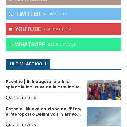
TWITTER
WEBMARTETV
YOUTUBE
@WEBMARTETV
WHATSAPP
‎SEGUI IL CANALE
ULTIMI ARTICOLI
Pachino | Si inaugura la prima
spiaggia inclusiva della provincia:
assistenza e prevenzione aperte a
tutti
7 AGOSTO 2026
Catania | Nuova eruzione dell’Etna,
all’aeroporto Bellini voli in arrivo
dirottati
7 AGOSTO 2026