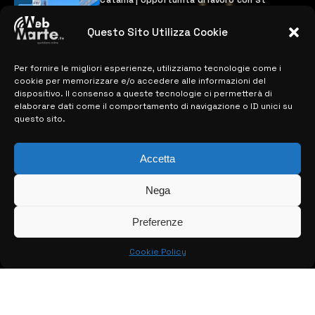
Microelectronics: centinaia di assunzioni
previste
Questo Sito Utilizza Cookie
28 MARZO 2024
Per fornire le migliori esperienze, utilizziamo tecnologie come i
cookie per memorizzare e/o accedere alle informazioni del
MAPPA DEL SITO
dispositivo. Il consenso a queste tecnologie ci permetterà di
elaborare dati come il comportamento di navigazione o ID unici su
questo sito.
> NOTIZIE
> EDIZIONI LOCALI
Accetta
> CONTATTI
Nega
> INFO
Preferenze
Cookie Policy