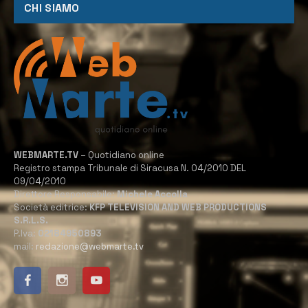
CHI SIAMO
WEBMARTE.TV
– Quotidiano online
Registro stampa Tribunale di Siracusa N. 04/2010 DEL
09/04/2010
Direttore Responsabile:
Michele Accolla
Società editrice:
KFP TELEVISION AND WEB PRODUCTIONS
S.R.L.S.
P.Iva:
02184950893
mail:
redazione@webmarte.tv