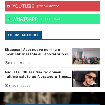
YOUTUBE
@WEBMARTETV
WHATSAPP
‎SEGUI IL CANALE
ULTIMI ARTICOLI
Siracusa | Asp: nuove nomine e
incarichi: Mazzola al Laboratorio di
Sanità pubblica, Matteliano al
Servizio Legale
8 AGOSTO 2026
Augusta | Chiesa Madre: domani
l’ultimo saluto ad Alessandro Sicuso,
morto in un incidente stradale
8 AGOSTO 2026