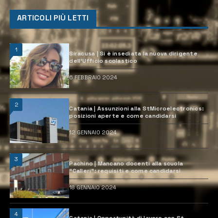
ARTICOLI PIÙ LETTI
1
Siracusa | Si è insediata la nuova dirigente
dell’Ufficio scolastico
6 FEBBRAIO 2024
2
Catania | Assunzioni alla StMicroelectronics:
posizioni aperte e come candidarsi
12 GENNAIO 2024
3
Pachino | Mancano docenti alla scuola
“Calleri”: requisiti e come candidarsi
18 GENNAIO 2024
4
Catania | Opportunità di lavoro con St