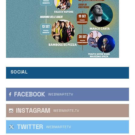
SOCIAL
FACEBOOK
WEBMARTETV
INSTAGRAM
WEBMARTE.TV
TWITTER
WEBMARTETV