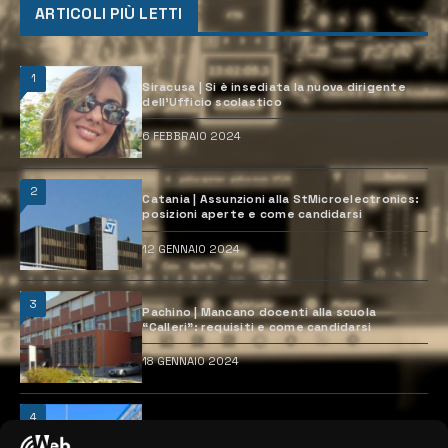
ARTICOLI PIÙ LETTI
1
Siracusa | Si è insediata la nuova dirigente
dell’Ufficio scolastico
6 FEBBRAIO 2024
2
Catania | Assunzioni alla StMicroelectronics:
posizioni aperte e come candidarsi
12 GENNAIO 2024
3
Pachino | Mancano docenti alla scuola
“Calleri”: requisiti e come candidarsi
18 GENNAIO 2024
4
Catania | Opportunità di lavoro con St
Microelectronics: centinaia di assunzioni