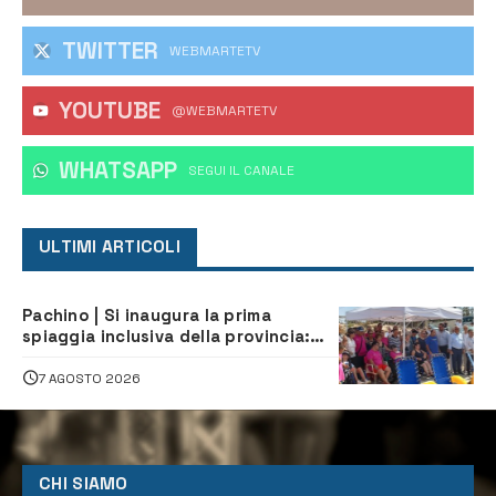
TWITTER
WEBMARTETV
YOUTUBE
@WEBMARTETV
WHATSAPP
‎SEGUI IL CANALE
ULTIMI ARTICOLI
Pachino | Si inaugura la prima
spiaggia inclusiva della provincia:
assistenza e prevenzione aperte a
tutti
7 AGOSTO 2026
CHI SIAMO