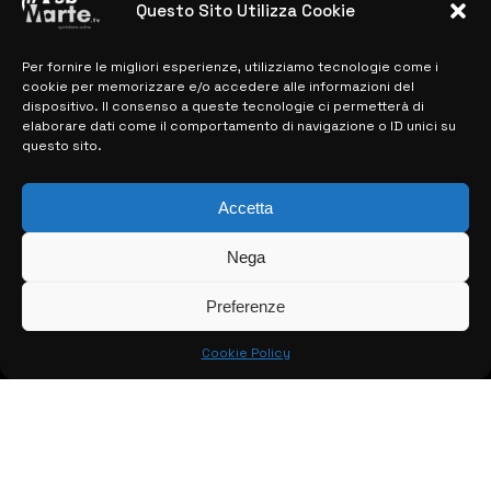
previste
Questo Sito Utilizza Cookie
28 MARZO 2024
Per fornire le migliori esperienze, utilizziamo tecnologie come i
cookie per memorizzare e/o accedere alle informazioni del
dispositivo. Il consenso a queste tecnologie ci permetterà di
MAPPA DEL SITO
elaborare dati come il comportamento di navigazione o ID unici su
questo sito.
> NOTIZIE
Accetta
> EDIZIONI LOCALI
> CONTATTI
Nega
> INFO
Preferenze
Cookie Policy