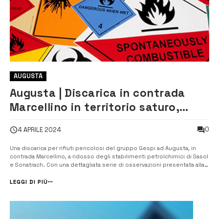
AUGUSTA
Augusta | Discarica in contrada
Marcellino in territorio saturo,
contraria Natura Sicula
0
4 APRILE 2024
Una discarica per rifiuti pericolosi del gruppo Gespi ad Augusta, in
contrada Marcellino, a ridosso degli stabilimenti petrolchimici di Sasol
e Sonatrach. Con una dettagliata serie di osservazioni presentata alla
Regione, Natura Sicula si schiera al fianco di Legambiente e dei
comitati ambientalisti locali contro quello che definisce: “l...
LEGGI DI PIÙ