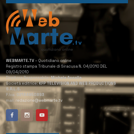
WEBMARTE.TV
– Quotidiano online
Registro stampa Tribunale di Siracusa N. 04/2010 DEL
09/04/2010
Direttore Responsabile:
Michele Accolla
Società editrice:
KFP TELEVISION AND WEB PRODUCTIONS
S.R.L.S.
P.Iva:
02184950893
mail:
redazione@webmarte.tv