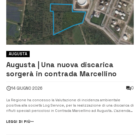
AUGUSTA
Augusta | Una nuova discarica
sorgerà in contrada Marcellino
0
14 GIUGNO 2026
La Regione ha concesso la Valutazione di incidenza ambientale
positiva alla società Log Service, per la realizzazione di una discarica di
rifiuti speciali pericolosi in Contrada Marcellino ad Augusta. L’azienda
potrà ora procedere con la progettazione esecutiva della discarica,
che sarà a servizio esclusivo dei rifiuti prodotti dal termovalori...
LEGGI DI PIÙ