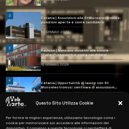
2
Catania | Assunzioni alla StMicroelectronics:
posizioni aperte e come candidarsi
12 GENNAIO 2024
3
Pachino | Mancano docenti alla scuola
“Calleri”: requisiti e come candidarsi
18 GENNAIO 2024
4
Catania | Opportunità di lavoro con St
Microelectronics: centinaia di assunzioni
previste
28 MARZO 2024
Questo Sito Utilizza Cookie
Per fornire le migliori esperienze, utilizziamo tecnologie come i
MAPPA DEL SITO
cookie per memorizzare e/o accedere alle informazioni del
dispositivo. Il consenso a queste tecnologie ci permetterà di