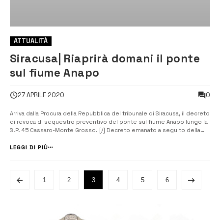
ATTUALITÀ
Siracusa| Riaprirà domani il ponte
sul fiume Anapo
0
27 APRILE 2020
Arriva dalla Procura della Repubblica del tribunale di Siracusa, il decreto
di revoca di sequestro preventivo del ponte sul fiume Anapo lungo la
S.P. 45 Cassaro-Monte Grosso. [/] Decreto emanato a seguito della
richiesta effettuata dal Libero Consorzio Comunale di Siracusa subito
dopo la conclusione delle prove di carico e del collaudo dei lav...
LEGGI DI PIÙ
1
2
3
4
5
6