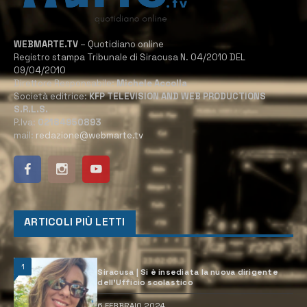
WEBMARTE.TV
– Quotidiano online
Registro stampa Tribunale di Siracusa N. 04/2010 DEL
09/04/2010
Direttore Responsabile:
Michele Accolla
Società editrice:
KFP TELEVISION AND WEB PRODUCTIONS
S.R.L.S.
P.Iva:
02184950893
mail:
redazione@webmarte.tv
ARTICOLI PIÙ LETTI
1
Siracusa | Si è insediata la nuova dirigente
dell’Ufficio scolastico
6 FEBBRAIO 2024