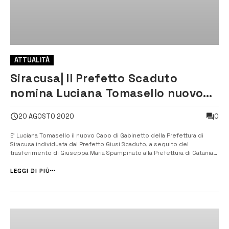
ATTUALITÀ
Siracusa| Il Prefetto Scaduto
nomina Luciana Tomasello nuovo
capo di Gabinetto della Prefettura
0
20 AGOSTO 2020
aretusea
E’ Luciana Tomasello il nuovo Capo di Gabinetto della Prefettura di
Siracusa individuata dal Prefetto Giusi Scaduto, a seguito del
trasferimento di Giuseppa Maria Spampinato alla Prefettura di Catania.
[/] Luciana Tomasello, laureata in Giurisprudenza all’Alma Mater
Studiorum di Bologna, titolare del diploma di scuola di
LEGGI DI PIÙ
specializzazione in pr...