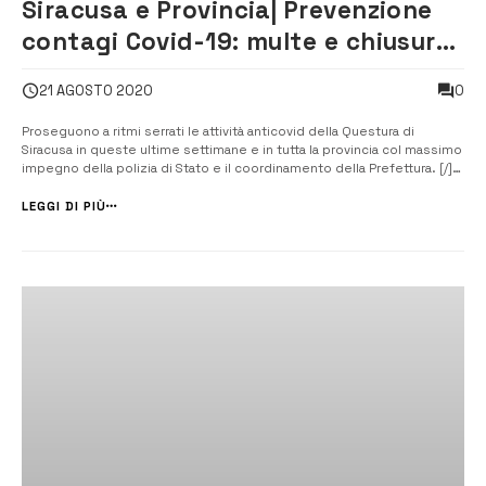
Siracusa e Provincia| Prevenzione
contagi Covid-19: multe e chiusure
temporanee di alcuni esercizi
0
21 AGOSTO 2020
commerciali
Proseguono a ritmi serrati le attività anticovid della Questura di
Siracusa in queste ultime settimane e in tutta la provincia col massimo
impegno della polizia di Stato e il coordinamento della Prefettura. [/]
Sono stati sanzionati alcuni esercizi commerciali e, in alcuni casi, il
questore Giusi Scaduto ha emanato un provvedimento di chiusura...
LEGGI DI PIÙ