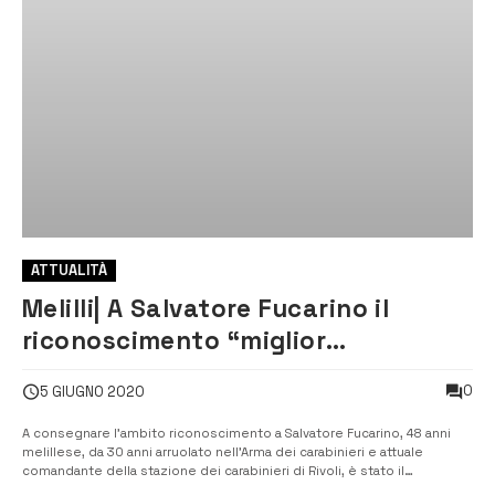
ATTUALITÀ
Melilli| A Salvatore Fucarino il
riconoscimento “miglior
comandante d’Italia” dei
0
5 GIUGNO 2020
carabinieri
A consegnare l’ambito riconoscimento a Salvatore Fucarino, 48 anni
melillese, da 30 anni arruolato nell’Arma dei carabinieri e attuale
comandante della stazione dei carabinieri di Rivoli, è stato il
comandante della legione, il generale di brigata Aldo Iacobelli, alla