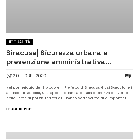
ATTUALITÀ
Siracusa| Sicurezza urbana e
prevenzione amministrativa
antimafia: sinergie istituzionali
0
12 OTTOBRE 2020
Nel pomeriggio del 9 ottobre, il Prefetto di Siracusa, Giusi Scaduto, e il
Sindaco di Rosolini, Giuseppe Incatasciato – alla presenza dei vertici
delle Forze di polizia territoriali – hanno sottoscritto due importanti
strumenti pattizi con l’obiettivo di rafforzare la prevenzione di ogni
forma di illegalità. [/] In particolare, l’a...
LEGGI DI PIÙ