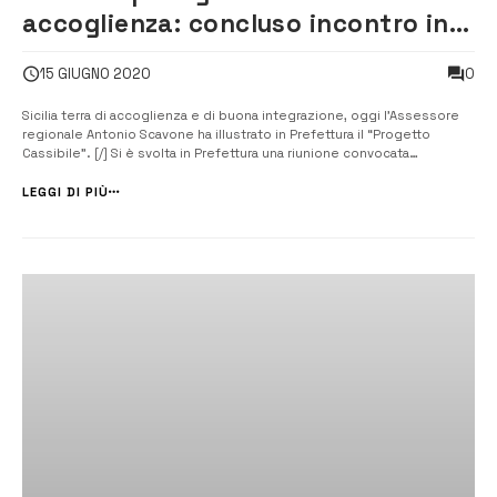
accoglienza: concluso incontro in
Prefettura
0
15 GIUGNO 2020
Sicilia terra di accoglienza e di buona integrazione, oggi l’Assessore
regionale Antonio Scavone ha illustrato in Prefettura il “Progetto
Cassibile”. [/] Si è svolta in Prefettura una riunione convocata
dall’Assessore Regionale della Famiglia, delle Politiche Sociali e del
Lavoro, Antonio Scavone d’intesa con il Prefetto di Siracusa, Giusi
LEGGI DI PIÙ
Sca...