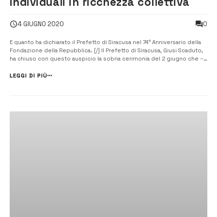
individuali in ricchezza collettiva
0
4 GIUGNO 2020
E quanto ha dichiarato il Prefetto di Siracusa nel 74° Anniversario della
Fondazione della Repubblica. [/] Il Prefetto di Siracusa, Giusi Scaduto,
ha chiuso con questo auspicio la sobria cerimonia del 2 giugno che –
nonostante il distanziamento fisico, imposto dalle misure di
contenimento del contagio epidemiologico – si è svolta nel
LEGGI DI PIÙ
capoluogo...