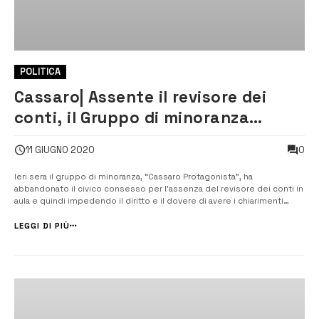
POLITICA
Cassaro| Assente il revisore dei
conti, il Gruppo di minoranza
abbandona l’aula
0
11 GIUGNO 2020
Ieri sera il gruppo di minoranza, “Cassaro Protagonista”, ha
abbandonato il civico consesso per l’assenza del revisore dei conti in
aula e quindi impedendo il diritto e il dovere di avere i chiarimenti
necessari per votare la proposta. [/] Pur chiedendo la presenza del
Revisore, il Segretario e il Gruppo di Maggioranza ritenendo ch...
LEGGI DI PIÙ