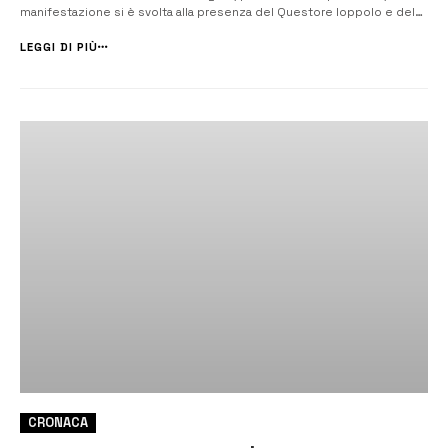
manifestazione si è svolta alla presenza del Questore Ioppolo e del
Prefetto Scaduto. [/] Nella mattinata odierna in occasione della festa
di San Michele Arcangelo, Patrono della polizia di Stato, il Cappel...
LEGGI DI PIÙ
CRONACA