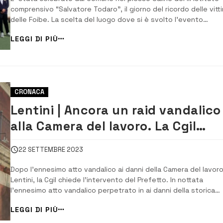
comprensivo “Salvatore Todaro”, il giorno del ricordo delle vitt
delle Foibe. La scelta del luogo dove si è svolto l’evento
commemorativo è stata dettata dal fatto che, come hanno
LEGGI DI PIÙ
evidenziato il sindaco Giuseppe Di Mare e l’assessore alla Cultu
Giuseppe Carrabino in questo ...
CRONACA
Lentini | Ancora un raid vandalico
alla Camera del lavoro. La Cgil
chiede l’intervento del Prefetto
22 SETTEMBRE 2023
Dopo l’ennesimo atto vandalico ai danni della Camera del lavoro
Lentini, la Cgil chiede l’intervento del Prefetto. In nottata
l’ennesimo atto vandalico perpetrato in ai danni della storica
Camera del Lavoro di Lentini a poche settimane di distanza
LEGGI DI PIÙ
dall’ultimo episodio criminoso. Cresce l’apprensione e la
preoccupazione della CGI...