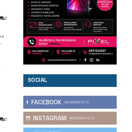
0
ere
SOCIAL
FACEBOOK
WEBMARTETV
INSTAGRAM
WEBMARTE.TV
0