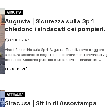
AUGUSTA
Augusta | Sicurezza sulla Sp 1
chiedono i sindacati dei pompieri. 
rivolgeranno al prefetto
9 APRILE 2024
Viabilità a rischio sulla Sp 1 Augusta –Brucoli, serve maggiore
sicurezza secondo le segreterie e coordinamenti provinciali Vigi
del fuoco, Soccorso pubblico e Difesa civile. I sindacalisti
Francesco Anzalone (Conapo), Francesco Nassetta (Fns-Cisl),
LEGGI DI PIÙ
Alessio Di Caro (Confsal Vigili del fuoco) e Giovanni Di Raimond
(Usb) rappresentano la pe...
ATTUALITÀ
Siracusa | Sit in di Assostampa