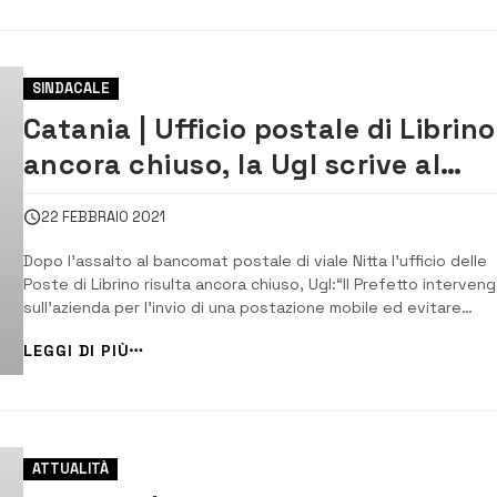
SINDACALE
Catania | Ufficio postale di Librino
ancora chiuso, la Ugl scrive al
Prefetto
22 FEBBRAIO 2021
Dopo l’assalto al bancomat postale di viale Nitta l’ufficio delle
Poste di Librino risulta ancora chiuso, Ugl:“Il Prefetto interven
sull’azienda per l’invio di una postazione mobile ed evitare
problemi di ordine pubblico”. [/] La Ugl di Catania ha inviato
LEGGI DI PIÙ
questa mattina una nota al Prefetto etneo per chiedere un
urgente intervento dell’Uffi...
ATTUALITÀ