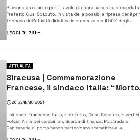
Riunione da remoto per il Tavolo di coordinamento, presieduta 
Prefetto Giusi Scaduto, in vista della possibile ripresa per il pr
febbraio dell’attività didattica in presenza per il 50% degli
studenti delle scuole superiori. [/] All’incontro hanno preso pa
LEGGI DI PIÙ
rappresentanti degli Assessorati Regionali dell’Istruzione e del
Formazione ...
ATTUALITÀ
Siracusa | Commemorazione
Francese, il sindaco Italia: “Morto
per la ricerca della verità”
26 GENNAIO 2021
Il sindaco, Francesco Italia, il prefetto, Giusy Scaduto, e vertici
Polizia, Arma dei carabinieri, Guarda di finanza, Polstrada e
Capitaneria di porto hanno partecipato stamattina alla
commemorazione, organizzata dall’Assostampa di Siracusa, del
LEGGI DI PIÙ