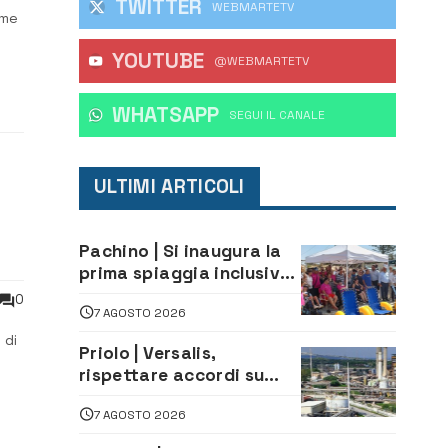
TWITTER
WEBMARTETV
ime
YOUTUBE
@WEBMARTETV
ra,
WHATSAPP
‎SEGUI IL CANALE
ULTIMI ARTICOLI
Pachino | Si inaugura la
prima spiaggia inclusiva
della provincia:
0
7 AGOSTO 2026
assistenza e prevenzione
aperte a tutti
 di
Priolo | Versalis,
rispettare accordi su
salvaguardia dei posti di
7 AGOSTO 2026
lavoro. Il sindaco scrive
alla società