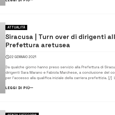
giornalista siracusano Mario Francese, il giornalista ucciso 42 a
fa a Palermo per le i...
ATTUALITÀ
Siracusa | Turn over di dirigenti al
Prefettura aretusea
22 GENNAIO 2021
Da qualche giorno hanno preso servizio alla Prefettura di Siracu
dirigenti Sara Marano e Fabiola Marchese, a conclusione del co
per l’accesso alla qualifica iniziale della carriera prefettizia. [/] 
ha comunicato il Prefetto di Siracusa Giusi Scaduto. Entrambe
LEGGI DI PIÙ
laureate in Giurisprudenza all’Università di Catania con il massi
d...