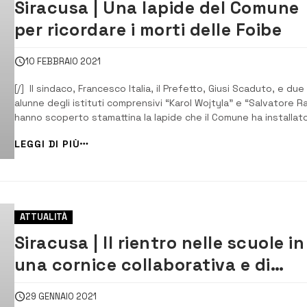
Siracusa | Una lapide del Comune
per ricordare i morti delle Foibe
10 FEBBRAIO 2021
[/] Il sindaco, Francesco Italia, il Prefetto, Giusi Scaduto, e due
alunne degli istituti comprensivi “Karol Wojtyla” e “Salvatore Ra
hanno scoperto stamattina la lapide che il Comune ha installato
riviera Dioniso il Grande, nell’area del Monumento ai caduti, pe
LEGGI DI PIÙ
commemorare le vittime della Foibe. Presenti, tra gli altri, l&#82.
ATTUALITÀ
Siracusa | Il rientro nelle scuole in
una cornice collaborativa e di
sicurezza
29 GENNAIO 2021