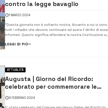
contro la legge bavaglio
1 MARZO 2024
“Questa giornata non è soltanto nostra. Accanto a noi ci sono
tutti i cittadini che devono continuare ad avere il diritto di ess
informati. Questo significa difendere la nostra Costituzione e,
quindi, i valori della nostra democrazia”. È il commento del
LEGGI DI PIÙ
segretario provinciale Prospero Dente. Dalla legge Cartabia
all’emendamento ...
ATTUALITÀ
Augusta | Giorno del Ricordo:
celebrato per commemorare le
vittime delle foibe
9 FEBBRAIO 2024
E’ stata celebrato dal Comune nel plesso Saline del III Istituto