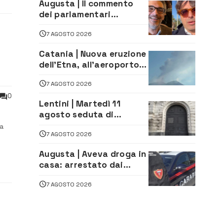
Augusta | Il commento
dei parlamentari
Cannata e Auteri dopo la
7 AGOSTO 2026
firma del contatto per il
depuratore
Catania | Nuova eruzione
dell’Etna, all’aeroporto
Bellini voli in arrivo
7 AGOSTO 2026
dirottati
0
Lentini | Martedì 11
agosto seduta di
Consiglio Comunale
ga
7 AGOSTO 2026
Augusta | Aveva droga in
casa: arrestato dai
Carabinieri 31enne
7 AGOSTO 2026