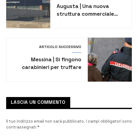
Augusta | Una nuova
struttura commerciale
aprirà presto in via Aldo
Moro
ARTICOLO SUCCESSIVO
Messina | Si fingono
carabinieri per truffare
anziana e investono un
militare: arrestati due
catanesi
LASCIA UN COMMENTO
Il tuo indirizzo email non sarà pubblicato.
I campi obbligatori sono
contrassegnati
*