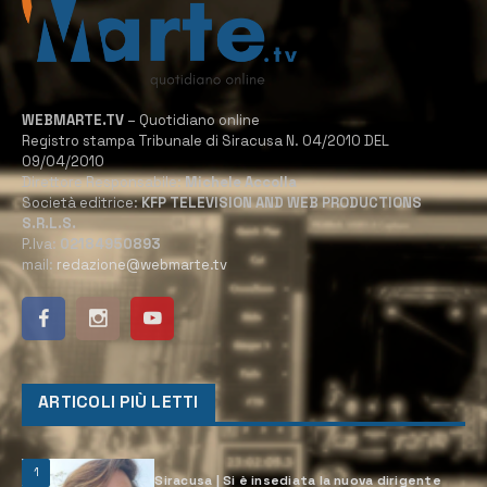
WEBMARTE.TV
– Quotidiano online
Registro stampa Tribunale di Siracusa N. 04/2010 DEL
09/04/2010
Direttore Responsabile:
Michele Accolla
Società editrice:
KFP TELEVISION AND WEB PRODUCTIONS
S.R.L.S.
P.Iva:
02184950893
mail:
redazione@webmarte.tv
ARTICOLI PIÙ LETTI
1
Siracusa | Si è insediata la nuova dirigente