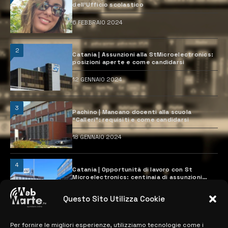
dell’Ufficio scolastico
6 FEBBRAIO 2024
2
Catania | Assunzioni alla StMicroelectronics:
posizioni aperte e come candidarsi
12 GENNAIO 2024
3
Pachino | Mancano docenti alla scuola
“Calleri”: requisiti e come candidarsi
18 GENNAIO 2024
4
Catania | Opportunità di lavoro con St
Microelectronics: centinaia di assunzioni
previste
28 MARZO 2024
Questo Sito Utilizza Cookie
Per fornire le migliori esperienze, utilizziamo tecnologie come i