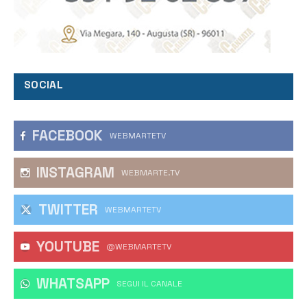
SOCIAL
FACEBOOK
WEBMARTETV
INSTAGRAM
WEBMARTE.TV
TWITTER
WEBMARTETV
YOUTUBE
@WEBMARTETV
WHATSAPP
‎SEGUI IL CANALE