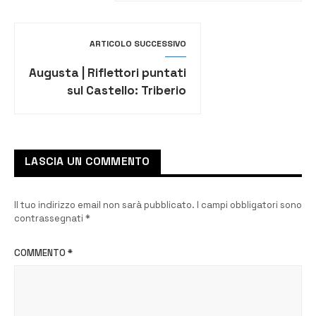
ARTICOLO SUCCESSIVO
Augusta | Riflettori puntati
sul Castello: Triberio
chiede l’immediata
convocazione del
Consiglio
LASCIA UN COMMENTO
Il tuo indirizzo email non sarà pubblicato.
I campi obbligatori sono
contrassegnati
*
COMMENTO
*