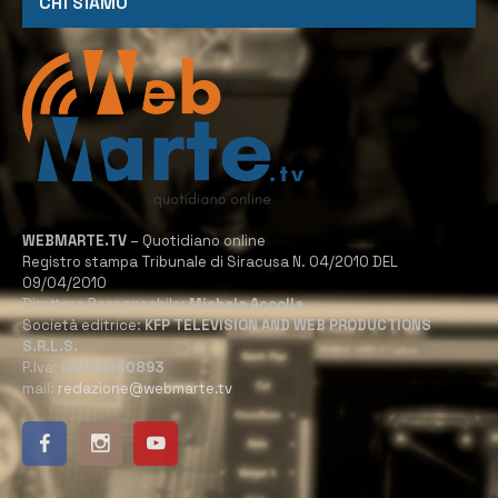
CHI SIAMO
WEBMARTE.TV
– Quotidiano online
Registro stampa Tribunale di Siracusa N. 04/2010 DEL
09/04/2010
Direttore Responsabile:
Michele Accolla
Società editrice:
KFP TELEVISION AND WEB PRODUCTIONS
S.R.L.S.
P.Iva:
02184950893
mail:
redazione@webmarte.tv