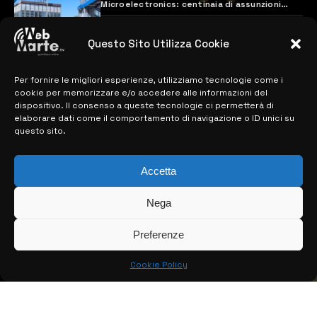
Microelectronics: centinaia di assunzioni
previste
28 MARZO 2024
Questo Sito Utilizza Cookie
Per fornire le migliori esperienze, utilizziamo tecnologie come i
MAPPA DEL SITO
cookie per memorizzare e/o accedere alle informazioni del
dispositivo. Il consenso a queste tecnologie ci permetterà di
> NOTIZIE
elaborare dati come il comportamento di navigazione o ID unici su
questo sito.
> EDIZIONI LOCALI
> CONTATTI
Accetta
> INFO
Nega
Preferenze
Cookie Policy