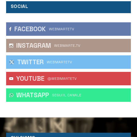
SOCIAL
FACEBOOK
WEBMARTETV
INSTAGRAM
WEBMARTE.TV
TWITTER
WEBMARTETV
YOUTUBE
@WEBMARTETV
WHATSAPP
‎SEGUI IL CANALE