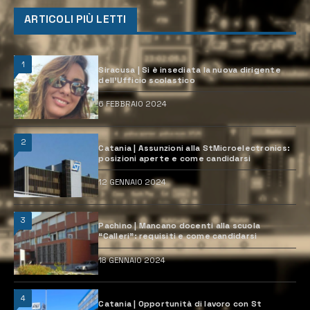
ARTICOLI PIÙ LETTI
1
Siracusa | Si è insediata la nuova dirigente
dell’Ufficio scolastico
6 FEBBRAIO 2024
2
Catania | Assunzioni alla StMicroelectronics:
posizioni aperte e come candidarsi
12 GENNAIO 2024
3
Pachino | Mancano docenti alla scuola
“Calleri”: requisiti e come candidarsi
18 GENNAIO 2024
4
Catania | Opportunità di lavoro con St