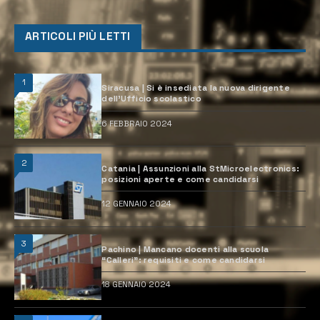
ARTICOLI PIÙ LETTI
1
Siracusa | Si è insediata la nuova dirigente
dell’Ufficio scolastico
6 FEBBRAIO 2024
2
Catania | Assunzioni alla StMicroelectronics:
posizioni aperte e come candidarsi
12 GENNAIO 2024
3
Pachino | Mancano docenti alla scuola
“Calleri”: requisiti e come candidarsi
18 GENNAIO 2024