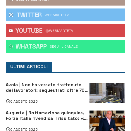
TWITTER
WEBMARTETV
YOUTUBE
@WEBMARTETV
WHATSAPP
‎SEGUI IL CANALE
ULTIMI ARTICOLI
Avola | Non ha versato trattenute
dei lavoratori: sequestrati oltre 700
mila euro a imprenditore della
climatizzazione
6 AGOSTO 2026
Augusta | Rottamazione quinquies,
Forza Italia rivendica il risultato: «La
proposta è nostra»
6 AGOSTO 2026