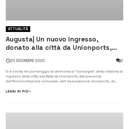
ATTUALITÀ
Augusta| Un nuovo ingresso,
donato alla città da Unionports,
inaugurato ieri
0
20 DICEMBRE 2020
Si è svolta ieri pomeriggio la cerimonia di “consegna” della rotatoria di
ingresso della città, adottata da Unionports, alla presenza
dell’Amministrazione comunale, dell’ associazione Unionports, di
operatori e imprese portuali di autorità civili e militare. [/] Inaugurato,
ieri pomeriggio, il nuovo allestimento della ...
LEGGI DI PIÙ