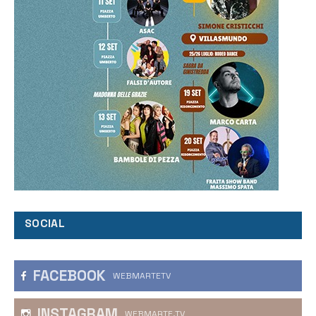
SOCIAL
FACEBOOK
WEBMARTETV
INSTAGRAM
WEBMARTE.TV