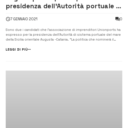
presidenza dell’Autorità portuale la
politica tenga conto dei nostri
0
7 GENNAIO 2021
canditati
Sono due i candidati che l’associazione di imprenditori Unionports ha
espresso per la presidenza dell’Autorità di sistema portuale del mare
della Sicilia orientale Augusta -Catania. “La politica che nominerà il
successore del presidente uscente Andrea Annunziata prenda in
considerazione i nostri due imprenditori Luigi Boccad...
LEGGI DI PIÙ