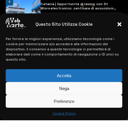
4
Catania | Opportunità di lavoro con St
Microelectronics: centinaia di assunzioni
previste
28 MARZO 2024
Questo Sito Utilizza Cookie
Per fornire le migliori esperienze, utilizziamo tecnologie come i
MAPPA DEL SITO
cookie per memorizzare e/o accedere alle informazioni del
dispositivo. Il consenso a queste tecnologie ci permetterà di
> NOTIZIE
elaborare dati come il comportamento di navigazione o ID unici su
questo sito.
> EDIZIONI LOCALI
> CONTATTI
Accetta
> INFO
Nega
Preferenze
Cookie Policy