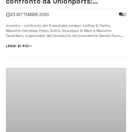
confronto da Unionports:
nomineranno l’assessore al porto
0
23 SETTEMBRE 2020
Incontro – confronto dei 5 candidati sindaci: Cettina Di Pietro,
Massimo Carrubba, Pippo Gulino, Giuseppe Di Mare e Massimo
Casertano, organizzato dal Unionports del presidente Davide Fazio,
per conoscere le intenzioni degli aspiranti amministratori sul porto di
Augusta. [/] Nelle vene di Augusta scorre la portualità, come
LEGGI DI PIÙ
potrebbe, dunq...