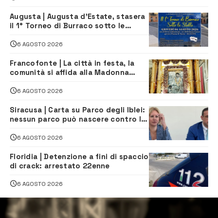
Augusta | Augusta d’Estate, stasera
il 1° Torneo di Burraco sotto le
Stelle: piazza D’Astorga già sold out
6 AGOSTO 2026
Francofonte | La città in festa, la
comunità si affida alla Madonna
della Neve tra fede e tradizione
6 AGOSTO 2026
Siracusa | Carta su Parco degli Iblei:
nessun parco può nascere contro le
comunità e il territorio
6 AGOSTO 2026
Floridia | Detenzione a fini di spaccio
di crack: arrestato 22enne
6 AGOSTO 2026