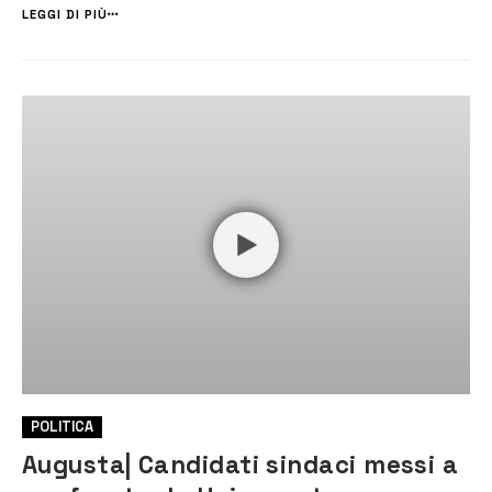
Mare, 43 anni, consulente finanziario, ex consigliere comunale [&h...
LEGGI DI PIÙ
POLITICA
Augusta| Candidati sindaci messi a