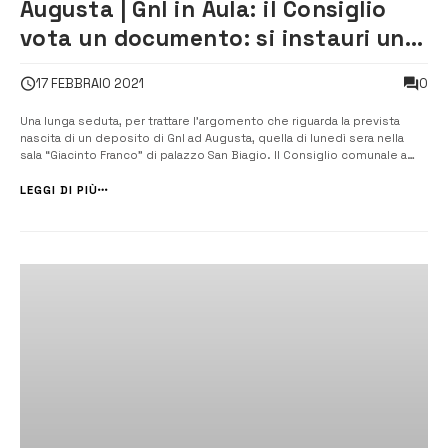
Augusta | Gnl in Aula: il Consiglio
vota un documento: si instauri un
dialogo costante
0
17 FEBBRAIO 2021
Una lunga seduta, per trattare l’argomento che riguarda la prevista
nascita di un deposito di Gnl ad Augusta, quella di lunedì sera nella
sala “Giacinto Franco” di palazzo San Biagio. Il Consiglio comunale a
conclusione dei lavori ha votato un documento con l’auspicio che: “si
possa instaurare un dialogo costante,...
LEGGI DI PIÙ