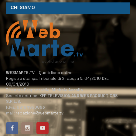
CHI SIAMO
WEBMARTE.TV
– Quotidiano online
Registro stampa Tribunale di Siracusa N. 04/2010 DEL
09/04/2010
Direttore Responsabile:
Michele Accolla
Società editrice:
KFP TELEVISION AND WEB PRODUCTIONS
S.R.L.S.
P.Iva:
02184950893
mail:
redazione@webmarte.tv