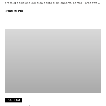
presa di posizione del presidente di Unionports, contro il progetto di
finanza di affidamento della concessione dei lavori e della gestione
dei servizi di interesse generale nei porti di Augusta e Catania, che...
LEGGI DI PIÙ
POLITICA