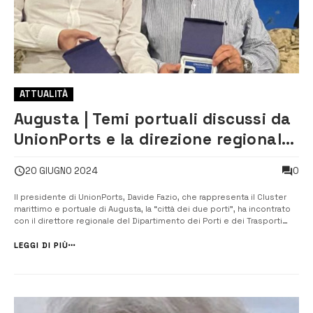
ATTUALITÀ
Augusta | Temi portuali discussi da
UnionPorts e la direzione regionale
Trasporti
0
20 GIUGNO 2024
Il presidente di UnionPorts, Davide Fazio, che rappresenta il Cluster
marittimo e portuale di Augusta, la “città dei due porti”, ha incontrato
con il direttore regionale del Dipartimento dei Porti e dei Trasporti
marittimi, Roberto Nanfitò. Tanti i temi, che sono stati trattati nel corso
della serata, alla presenza del direttivo de...
LEGGI DI PIÙ