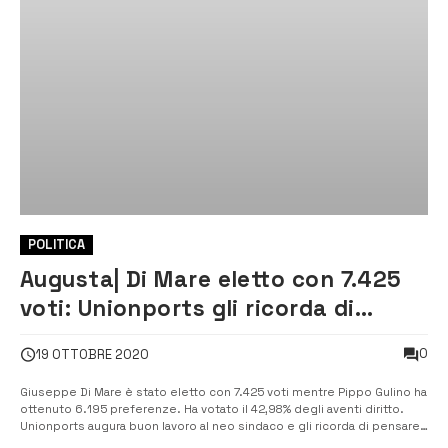
POLITICA
Augusta| Di Mare eletto con 7.425
voti: Unionports gli ricorda di
pensare al porto
0
19 OTTOBRE 2020
Giuseppe Di Mare è stato eletto con 7.425 voti mentre Pippo Gulino ha
ottenuto 6.195 preferenze. Ha votato il 42,98% degli aventi diritto.
Unionports augura buon lavoro al neo sindaco e gli ricorda di pensare
al futuro della portualità. [/] Il neo sindaco di Augusta Giuseppe Di