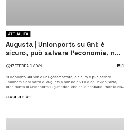
ATTUALITÀ
Augusta | Unionports su Gnl: è
sicuro, può salvare l’economia, non
è un rigassificatore
0
17 FEBBRAIO 2021
“Il deposito Gnl non è un rigassificatore, è sicuro e può salvare
l’economia del porto di Augusta e non solo”. Lo dice Davide Fazio,
presidente di Unionports augurandosi che chi è contrario: “non lo sia
per pregiudizio o per una non approfondita informazione”. [/] “Il
progetto di realizzazione del deposito di Gnl,...
LEGGI DI PIÙ