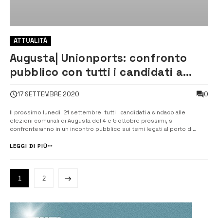
ATTUALITÀ
Augusta| Unionports: confronto
pubblico con tutti i candidati a
sindaco sul tema della portualità
0
17 SETTEMBRE 2020
Il prossimo lunedì 21 settembre tutti i candidati a sindaco alle
elezioni comunali di Augusta del 4 e 5 ottobre prossimi, si
confronteranno in un incontro pubblico sui temi legati al porto di
Augusta, alla sua funzione, allo sviluppo del territorio dell’economia di
Augusta e non solo. [/] Il prossimo lunedì 21 settembre tutti i [&he...
LEGGI DI PIÙ
1
2