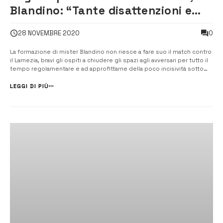
Blandino: “Tante disattenzioni e
poca incisività sotto porta”
0
28 NOVEMBRE 2020
La formazione di mister Blandino non riesce a fare suo il match contro
il Lamezia, bravi gli ospiti a chiudere gli spazi agli avversari per tutto il
tempo regolamentare e ad approfittarne della poco incisività sotto
porta dei locali. [/] “Siamo stati abbastanza bravi a ad arrivare in porta
tantissime volte, ma non siamo stati […]
LEGGI DI PIÙ