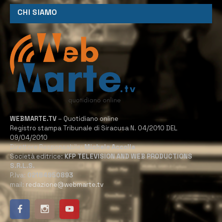
CHI SIAMO
WEBMARTE.TV
– Quotidiano online
Registro stampa Tribunale di Siracusa N. 04/2010 DEL
09/04/2010
Direttore Responsabile:
Michele Accolla
Società editrice:
KFP TELEVISION AND WEB PRODUCTIONS
S.R.L.S.
P.Iva:
02184950893
mail:
redazione@webmarte.tv