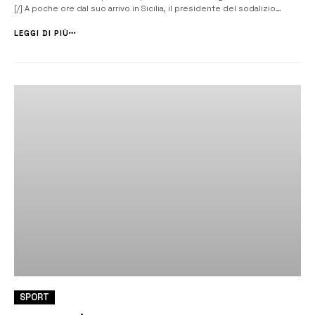
[/] A poche ore dal suo arrivo in Sicilia, il presidente del sodalizio
neroverde Rosario Acquaviva annuncia l’ingresso in roster
dell’argentino Gatto a disposizione di mister Trotolo. Il 29enne Nahue
LEGGI DI PIÙ
Facundo Rago Gatto,...
SPORT