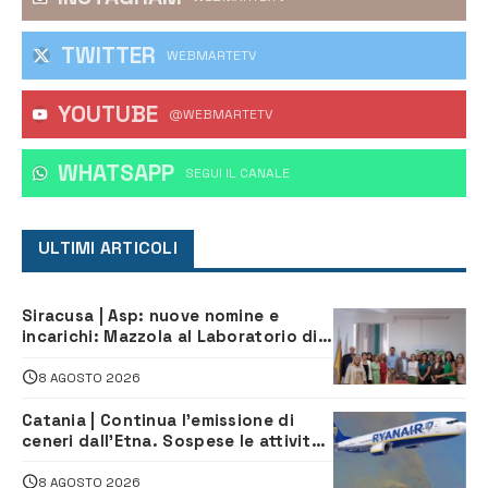
TWITTER
WEBMARTETV
YOUTUBE
@WEBMARTETV
WHATSAPP
‎SEGUI IL CANALE
ULTIMI ARTICOLI
Siracusa | Asp: nuove nomine e
incarichi: Mazzola al Laboratorio di
Sanità pubblica, Matteliano al
Servizio Legale
8 AGOSTO 2026
Catania | Continua l’emissione di
ceneri dall’Etna. Sospese le attività
all’aeroporto di Fontanarossa
8 AGOSTO 2026