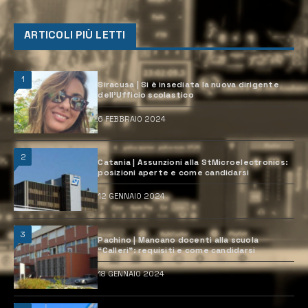
ARTICOLI PIÙ LETTI
1
Siracusa | Si è insediata la nuova dirigente
dell’Ufficio scolastico
6 FEBBRAIO 2024
2
Catania | Assunzioni alla StMicroelectronics:
posizioni aperte e come candidarsi
12 GENNAIO 2024
3
Pachino | Mancano docenti alla scuola
“Calleri”: requisiti e come candidarsi
18 GENNAIO 2024