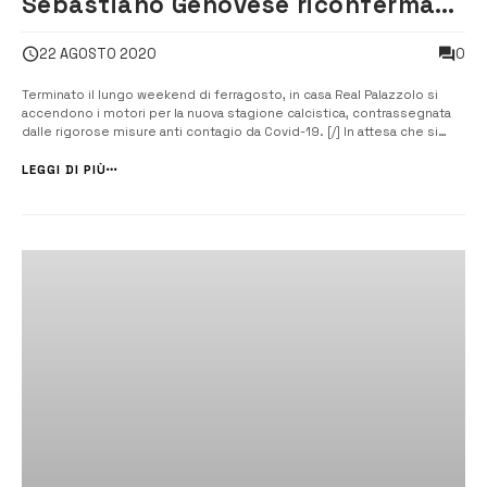
Sebastiano Genovese riconfermato
alla guida del settore giovanile
0
22 AGOSTO 2020
Terminato il lungo weekend di ferragosto, in casa Real Palazzolo si
accendono i motori per la nuova stagione calcistica, contrassegnata
dalle rigorose misure anti contagio da Covid-19. [/] In attesa che si
spalanchino le porte del Palasport “T. Grimaldi” di via Campailla, diamo
una rapida occhiata allo staff tecnico che guiderà il settore giov...
LEGGI DI PIÙ