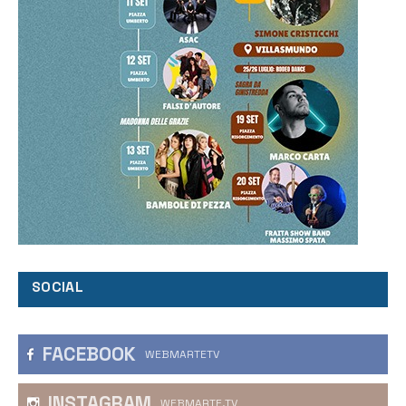
SOCIAL
FACEBOOK
WEBMARTETV
INSTAGRAM
WEBMARTE.TV