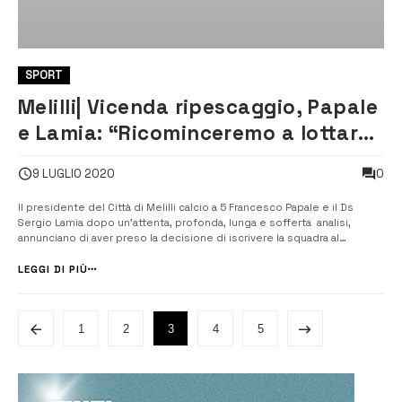
SPORT
Melilli| Vicenda ripescaggio, Papale
e Lamia: “Ricominceremo a lottare
per il titolo sul campo”
0
9 LUGLIO 2020
Il presidente del Città di Melilli calcio a 5 Francesco Papale e il Ds
Sergio Lamia dopo un’attenta, profonda, lunga e sofferta analisi,
annunciano di aver preso la decisione di iscrivere la squadra al
prossimo campionato di serie A2, rinunciando di fatto a presentare
richiesta di ripescaggio in A1. [/] Dopo i fatti successi in [&hellip...
LEGGI DI PIÙ
1
2
3
4
5