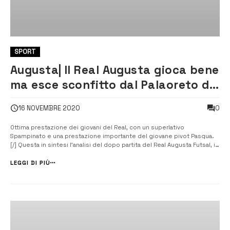
SPORT
Augusta| Il Real Augusta gioca bene
ma esce sconfitto dal Palaoreto di
Palermo
0
16 NOVEMBRE 2020
Ottima prestazione dei giovani del Real, con un superlativo
Spampinato e una prestazione importante del giovane pivot Pasqua.
[/] Questa in sintesi l’analisi del dopo partita del Real Augusta Futsal, in
doppio vantaggio da subito e tante occasioni sbagliate contro il Città
di Palermo C5, che però pone i sigilli al 40’ con il risultato [&hellip...
LEGGI DI PIÙ