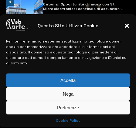
4
Catania | Opportunità di lavoro con St
Microelectronics: centinaia di assunzioni
previste
28 MARZO 2024
Questo Sito Utilizza Cookie
Per fornire le migliori esperienze, utilizziamo tecnologie come i
MAPPA DEL SITO
cookie per memorizzare e/o accedere alle informazioni del
dispositivo. Il consenso a queste tecnologie ci permetterà di
> NOTIZIE
elaborare dati come il comportamento di navigazione o ID unici su
questo sito.
> EDIZIONI LOCALI
> CONTATTI
Accetta
> INFO
Nega
Preferenze
Cookie Policy