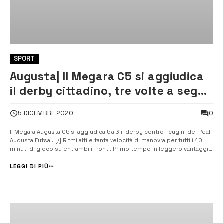
SPORT
Augusta| Il Megara C5 si aggiudica
il derby cittadino, tre volte a segno
Garofalo
0
5 DICEMBRE 2020
Il Megara Augusta C5 si aggiudica 5 a 3 il derby contro i cugini del Real
Augusta Futsal. [/] Ritmi alti e tanta velocità di manovra per tutti i 40
minuti di gioco su entrambi i fronti. Primo tempo in leggero vantaggio
gli ospiti per mole di gioco, più concreta la squadra di casa che […]
LEGGI DI PIÙ