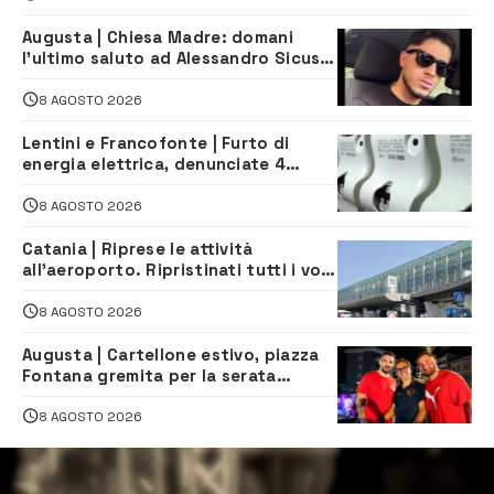
Augusta | Chiesa Madre: domani
l’ultimo saluto ad Alessandro Sicuso,
morto in un incidente stradale
8 AGOSTO 2026
Lentini e Francofonte | Furto di
energia elettrica, denunciate 4
persone
8 AGOSTO 2026
Catania | Riprese le attività
all’aeroporto. Ripristinati tutti i voli
in arrivo e in partenza
8 AGOSTO 2026
Augusta | Cartellone estivo, piazza
Fontana gremita per la serata
caraibica con Andrea Mojito
8 AGOSTO 2026