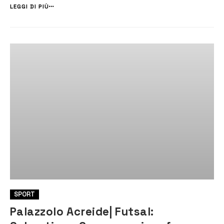
da una grande squadra. – ha detto Tringali – ...
LEGGI DI PIÙ
SPORT
Palazzolo Acreide| Futsal: