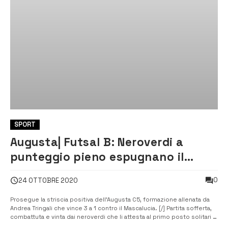
SPORT
Augusta| Futsal B: Neroverdi a
punteggio pieno espugnano il
Palawagner di Mascalucia
0
24 OTTOBRE 2020
Prosegue la striscia positiva dell’Augusta C5, formazione allenata da
Andrea Tringali che vince 3 a 1 contro il Mascalucia. [/] Partita sofferta,
combattuta e vinta dai neroverdi che li attesta al primo posto solitari in
testa alla classifica. “Oggi è stata una partita sofferta, ma combattuta