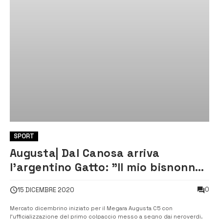
SPORT
Augusta| Dal Canosa arriva
l’argentino Gatto: ”Il mio bisnonno
era della provincia di Siracusa”
0
15 DICEMBRE 2020
Mercato dicembrino iniziato per il Megara Augusta C5 con
l’ufficializzazione del primo colpaccio messo a segno dai neroverdi.