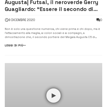
Augusta| Futsal, il neroverde Gerry
Guagliardo: “Essere il secondo di
Guilherme? Motivo di orgoglio”
0
9 DICEMBRE 2020
Non è solo una questione numerica, chi viene prima e chi dopo, ma è
l’attaccamento alla maglia, ai colori sociali e ai compagni, a
dimostrazione che, il secondo portiere del Megara Augusta C5 di
serie B, Gerry Guagliardo, ci tenga molto a fare parte di questa
squadra. [/] “Essere il secondo di Guilherme per me […]
LEGGI DI PIÙ