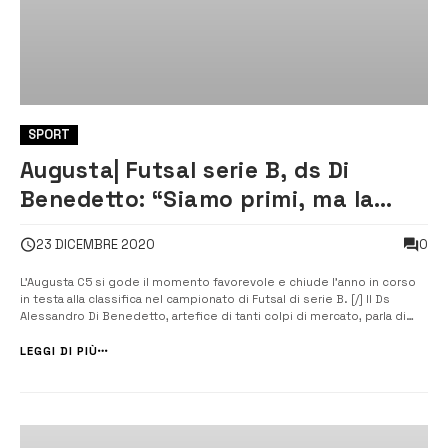
SPORT
Augusta| Futsal serie B, ds Di
Benedetto: “Siamo primi, ma la
classifica è corta. Stiamo attenti”
0
23 DICEMBRE 2020
L’Augusta C5 si gode il momento favorevole e chiude l’anno in corso
in testa alla classifica nel campionato di Futsal di serie B. [/] Il Ds
Alessandro Di Benedetto, artefice di tanti colpi di mercato, parla di
una rosa che potrà essere infoltita ulteriormente per contrastare le
altre candidate all’obiettivo finale. “L’organico sarà completo qu...
LEGGI DI PIÙ