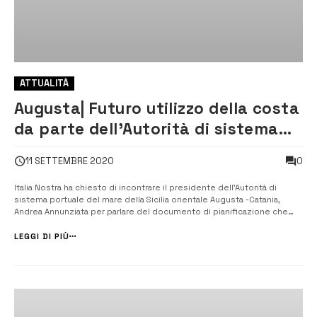
ATTUALITÀ
Augusta| Futuro utilizzo della costa
da parte dell’Autorità di sistema
portuale: Italia Nostra chiede lumi
0
11 SETTEMBRE 2020
Italia Nostra ha chiesto di incontrare il presidente dell’Autorità di
sistema portuale del mare della Sicilia orientale Augusta -Catania,
Andrea Annunziata per parlare del documento di pianificazione che
include l’espansione delle competenze dell’Adsp alle coste
megaresi. [/] Italia Nostra ha chiesto un colloquio da svolgersi...
LEGGI DI PIÙ