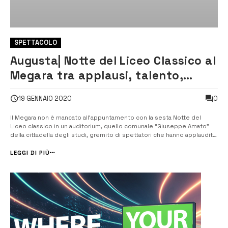
SPETTACOLO
Augusta| Notte del Liceo Classico al
Megara tra applausi, talento,
emozioni e ilarità
0
19 GENNAIO 2020
Il Megara non è mancato all’appuntamento con la sesta Notte del
Liceo classico in un auditorium, quello comunale “Giuseppe Amato”
della cittadella degli studi, gremito di spettatori che hanno applaudito
le varie performance portate sul palco. Il dirigente scolastico Renato
Santoro ha esaltato l’importanza del culto della bell...
LEGGI DI PIÙ