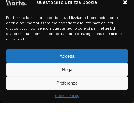
Questo Sito Utilizza Cookie
Per fornire le migliori esperienze, utilizziamo tecnologie come i
MAPPA DEL SITO
cookie per memorizzare e/o accedere alle informazioni del
dispositivo. Il consenso a queste tecnologie ci permetterà di
> NOTIZIE
elaborare dati come il comportamento di navigazione o ID unici su
questo sito.
> EDIZIONI LOCALI
> CONTATTI
Accetta
> INFO
Nega
Preferenze
Cookie Policy
© COPYRIGHT 2026:
KFP TELEVISION AND WEB PRODUCTIONS
S.R.L.S.
– P.IVA: 02184950893 – TUTTI I DIRITTI RISERVATI –
CREATO DA LUIGI PITARI