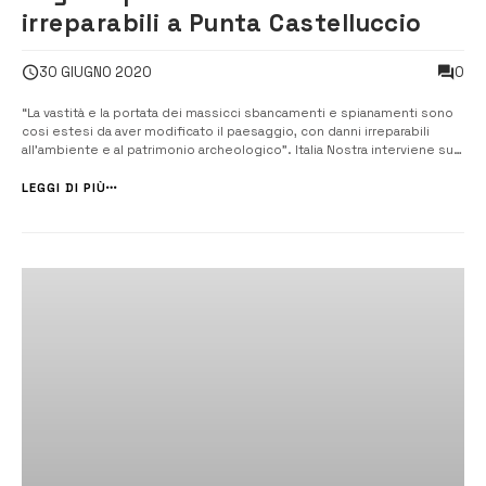
irreparabili a Punta Castelluccio
0
30 GIUGNO 2020
“La vastità e la portata dei massicci sbancamenti e spianamenti sono
cosi estesi da aver modificato il paesaggio, con danni irreparabili
all’ambiente e al patrimonio archeologico”. Italia Nostra interviene su
una vicenda che tanta indignazione ha suscitato in città. La locale
sezione redigerà in collaborazione Italia Nostra S...
LEGGI DI PIÙ