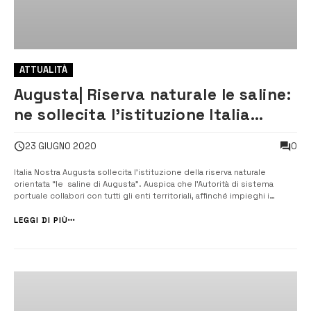
ATTUALITÀ
Augusta| Riserva naturale le saline:
ne sollecita l’istituzione Italia
Nostra
0
23 GIUGNO 2020
Italia Nostra Augusta sollecita l’istituzione della riserva naturale
orientata “le saline di Augusta”. Auspica che l’Autorità di sistema
portuale collabori con tutti gli enti territoriali, affinché impieghi i
cospicui fondi di cui dispone per restituire a questo nostro territorio
una prospettiva di crescita economica sostenibile. Itali...
LEGGI DI PIÙ