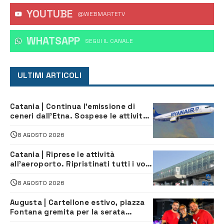
YOUTUBE
@WEBMARTETV
WHATSAPP
‎SEGUI IL CANALE
ULTIMI ARTICOLI
Catania | Continua l’emissione di
ceneri dall’Etna. Sospese le attività
all’aeroporto di Fontanarossa
8 AGOSTO 2026
Catania | Riprese le attività
all’aeroporto. Ripristinati tutti i voli
in arrivo e in partenza
8 AGOSTO 2026
Augusta | Cartellone estivo, piazza
Fontana gremita per la serata
caraibica con Andrea Mojito