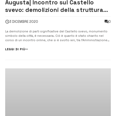
Augusta| Incontro sul Castello
svevo: demolizioni della struttura
carceraria necessarie
0
3 DICEMBRE 2020
La demolizione di parti significative del Castello svevo, monumento
simbolo della città, è necessaria. Ciò è quanto è stato chiarito nel
corso di un incontro online, che si è svolto ieri, tra l’Amministrazione
comunale, la Sovrintendenza di Siracusa e l’assessore regionale ai
Beni culturali. Ne dà notizia l’assessore alla Cul...
LEGGI DI PIÙ