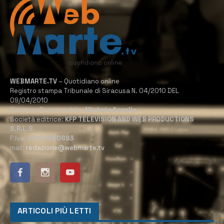
WEBMARTE.TV
– Quotidiano online
Registro stampa Tribunale di Siracusa N. 04/2010 DEL
09/04/2010
Direttore Responsabile:
Michele Accolla
Società editrice:
KFP TELEVISION AND WEB PRODUCTIONS
S.R.L.S.
P.Iva:
02184950893
mail:
redazione@webmarte.tv
ARTICOLI PIÙ LETTI