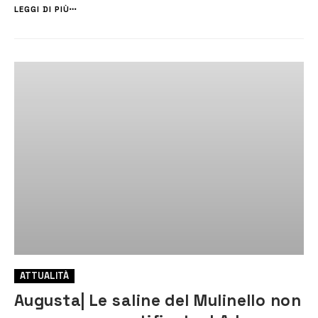
Legambiente soddisfatta per il riconoscimento e per la conquist...
LEGGI DI PIÙ
ATTUALITÀ
Augusta| Le saline del Mulinello non