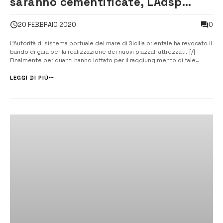
saranno cementificate, LAdsp
revoca il bando
0
20 FEBBRAIO 2020
L’Autorità di sistema portuale del mare di Sicilia orientale ha revocato il
bando di gara per la realizzazione dei nuovi piazzali attrezzati. [/]
Finalmente per quanti hanno lottato per il raggiungimento di tale
soluzione tra cui Italia Nostra e il consigliere comunale di Diems 25,
Giuseppe Schermi si è conclusa favorevolmente una vicenda che ...
LEGGI DI PIÙ