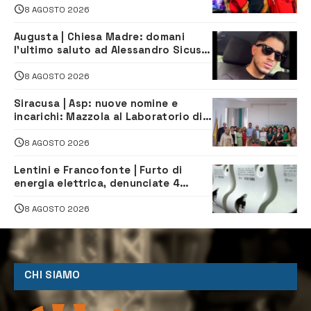
8 AGOSTO 2026
Augusta | Chiesa Madre: domani
l’ultimo saluto ad Alessandro Sicuso,
morto in un incidente stradale
8 AGOSTO 2026
Siracusa | Asp: nuove nomine e
incarichi: Mazzola al Laboratorio di
Sanità pubblica, Matteliano al
Servizio Legale
8 AGOSTO 2026
Lentini e Francofonte | Furto di
energia elettrica, denunciate 4
persone
8 AGOSTO 2026
CHI SIAMO