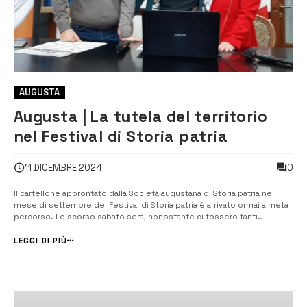
AUGUSTA
Augusta | La tutela del territorio
nel Festival di Storia patria
0
11 DICEMBRE 2024
Il cartellone approntato dalla Società augustana di Storia patria nel
mese di settembre del Festival di Storia patria è arrivato ormai a metà
percorso. Lo scorso sabato sera, nonostante ci fossero tanti
avvenimenti ad Augusta, i soci e i cittadini interessati hanno gremito il
salone della Società Filantropica Liberale Umberto I. È stata un’int...
LEGGI DI PIÙ