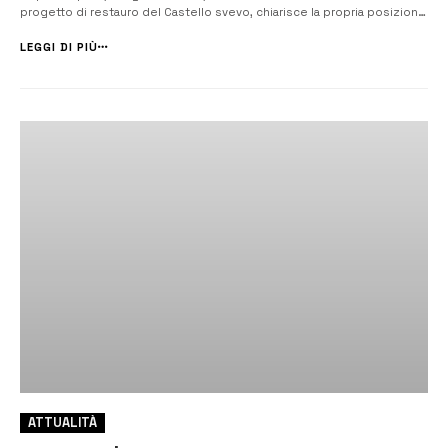
progetto di restauro del Castello svevo, chiarisce la propria posizione
in merito all’abbattimento della struttura carceraria, dicendosi
contraria. [/] “La superfetazione carceraria edificata nel 18...
LEGGI DI PIÙ
ATTUALITÀ