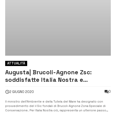
ATTUALITÀ
Augusta| Brucoli-Agnone Zsc:
soddisfatte Italia Nostra e
Legambiente
0
2 GIUGNO 2020
Il ministro dell’Ambiente e della Tutela del Mare ha designato con
provvedimento del il Sic fondali di Brucoli-Agnone Zona Speciale di
Conservazione. Per Italia Nostra ciò, rappresenta un ulteriore passo
avanti verso l’istituzione dell’Area marina protetta di Brucoli-Agnone,