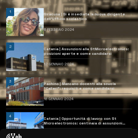
1
Siracusa | Si è insediata la nuova dirigente
dell’Ufficio scolastico
6 FEBBRAIO 2024
2
Catania | Assunzioni alla StMicroelectronics:
posizioni aperte e come candidarsi
12 GENNAIO 2024
3
Pachino | Mancano docenti alla scuola
“Calleri”: requisiti e come candidarsi
18 GENNAIO 2024
4
Catania | Opportunità di lavoro con St
Microelectronics: centinaia di assunzioni
previste
28 MARZO 2024