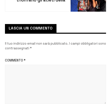
trionfano gli atleti della
Anthony Pilli Boxing Team
ai campionati regionali
Sparring IO
LASCIA UN COMMENTO
Il tuo indirizzo email non sarà pubblicato.
I campi obbligatori sono
contrassegnati
*
COMMENTO
*