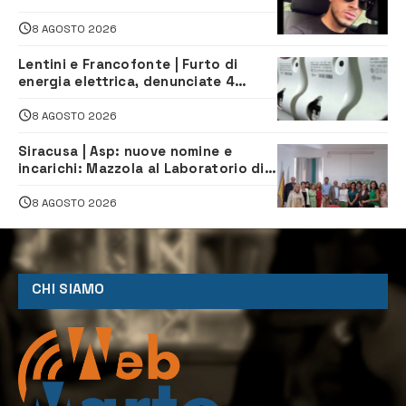
morto in un incidente stradale
8 AGOSTO 2026
Lentini e Francofonte | Furto di
energia elettrica, denunciate 4
persone
8 AGOSTO 2026
Siracusa | Asp: nuove nomine e
incarichi: Mazzola al Laboratorio di
Sanità pubblica, Matteliano al
Servizio Legale
8 AGOSTO 2026
CHI SIAMO