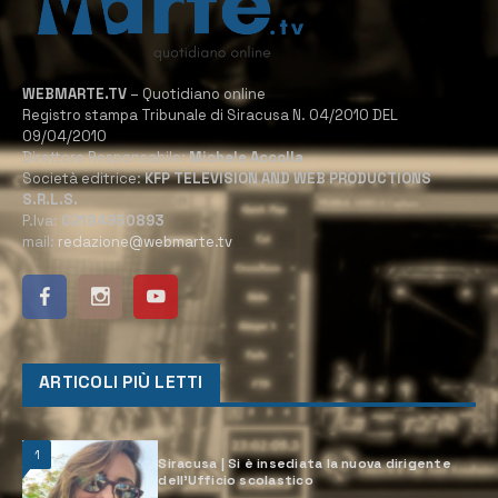
WEBMARTE.TV
– Quotidiano online
Registro stampa Tribunale di Siracusa N. 04/2010 DEL
09/04/2010
Direttore Responsabile:
Michele Accolla
Società editrice:
KFP TELEVISION AND WEB PRODUCTIONS
S.R.L.S.
P.Iva:
02184950893
mail:
redazione@webmarte.tv
ARTICOLI PIÙ LETTI
1
Siracusa | Si è insediata la nuova dirigente
dell’Ufficio scolastico