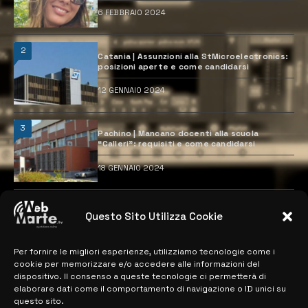
6 FEBBRAIO 2024
2
Catania | Assunzioni alla StMicroelectronics:
posizioni aperte e come candidarsi
12 GENNAIO 2024
3
Pachino | Mancano docenti alla scuola
“Calleri”: requisiti e come candidarsi
18 GENNAIO 2024
4
Catania | Opportunità di lavoro con St
Questo Sito Utilizza Cookie
Microelectronics: centinaia di assunzioni
previste
28 MARZO 2024
Per fornire le migliori esperienze, utilizziamo tecnologie come i
cookie per memorizzare e/o accedere alle informazioni del
dispositivo. Il consenso a queste tecnologie ci permetterà di
elaborare dati come il comportamento di navigazione o ID unici su
MAPPA DEL SITO
questo sito.