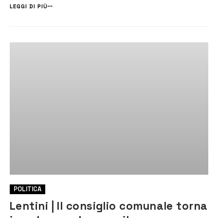
ampliamento, il quarto, della discarica di Grotte San Giorgio, dove la
LEGGI DI PIÙ
proprietà – la [&helli...
POLITICA
Lentini | Il consiglio comunale torna