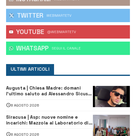
TWITTER
WEBMARTETV
YOUTUBE
@WEBMARTETV
WHATSAPP
‎SEGUI IL CANALE
ULTIMI ARTICOLI
Augusta | Chiesa Madre: domani
l’ultimo saluto ad Alessandro Sicuso,
morto in un incidente stradale
8 AGOSTO 2026
Siracusa | Asp: nuove nomine e
incarichi: Mazzola al Laboratorio di
Sanità pubblica, Matteliano al
Servizio Legale
8 AGOSTO 2026