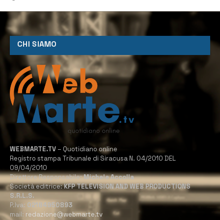
CHI SIAMO
WEBMARTE.TV
– Quotidiano online
Registro stampa Tribunale di Siracusa N. 04/2010 DEL
09/04/2010
Direttore Responsabile:
Michele Accolla
Società editrice:
KFP TELEVISION AND WEB PRODUCTIONS
S.R.L.S.
P.Iva:
02184950893
mail:
redazione@webmarte.tv