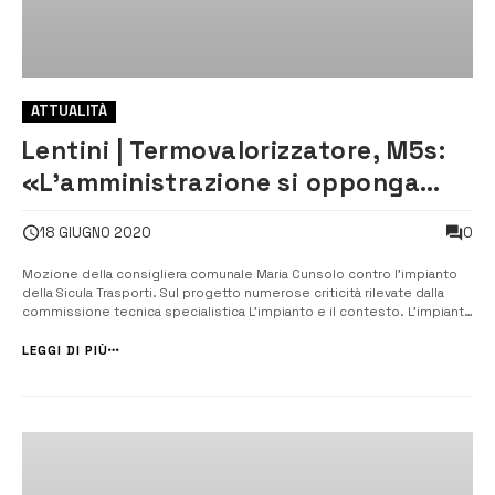
ATTUALITÀ
Lentini | Termovalorizzatore, M5s:
«L’amministrazione si opponga
alla realizzazione»
0
18 GIUGNO 2020
Mozione della consigliera comunale Maria Cunsolo contro l’impianto
della Sicula Trasporti. Sul progetto numerose criticità rilevate dalla
commissione tecnica specialistica L’impianto e il contesto. L’impianto
di gassificazione progettato dalla Sicula Trasporti, la società della
famiglia Leonardi finita sotto inchiesta nell’ambito dell’operazio...
LEGGI DI PIÙ