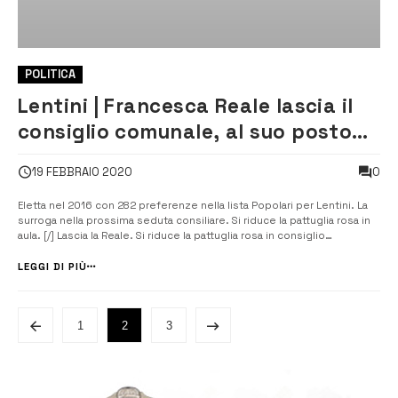
POLITICA
Lentini | Francesca Reale lascia il
consiglio comunale, al suo posto
Maurizio Commendatore
0
19 FEBBRAIO 2020
Eletta nel 2016 con 282 preferenze nella lista Popolari per Lentini. La
surroga nella prossima seduta consiliare. Si riduce la pattuglia rosa in
aula. [/] Lascia la Reale. Si riduce la pattuglia rosa in consiglio
comunale. Si è dimessa infatti la consigliera comunale Francesca
Reale (la seconda da sinistra nella foto di copertina), nel 2016 [&...
LEGGI DI PIÙ
1
2
3