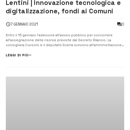
Lentini | Innovazione tecnologica e
digitalizzazione, fondi ai Comuni
0
7 GENNAIO 2021
Entro il 15 gennaio l’adesione all’avviso pubblico per concorrere
all’assegnazione delle risorse previste dal Decreto Rilancio. La
consigliera Cunsolo e il deputato Scerra scrivono all’amministrazione.
[/] Più servizi digitali. Rendere accessibili i propri servizi attraverso il
sistema Spid, portare a completamento il processo di migrazione
LEGGI DI PIÙ
de...