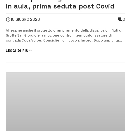
in aula, prima seduta post Covid
0
18 GIUGNO 2020
All’esame anche il progetto di ampliamento della discarica di rifiuti di
Grotte San Giorgio e la mozione contro il termovalorizzatore di
contrada Coda Volpe. Consiglieri di nuovo al lavoro. Dopo una lunga
sosta forzata dovuta al Covid-19, il consiglio comunale tornerà in aula
domani sera, a partire dalle 19.30. Dodici i punti inseriti all’ordi...
LEGGI DI PIÙ