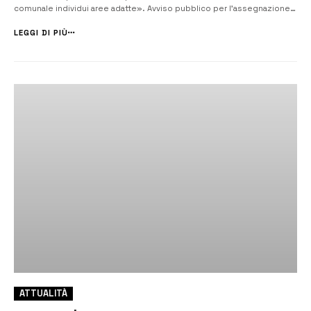
comunale individui aree adatte». Avviso pubblico per l’assegnazione
dei fondi: il 15 febbraio la scadenza. Gli obiettivi. Promuovere nuovi
modelli di pratica sportiva all’aperto e realizzare sinergie – ch...
LEGGI DI PIÙ
ATTUALITÀ