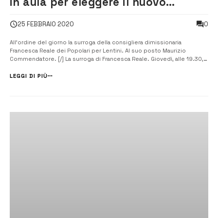
in aula per eleggere il nuovo
collegio dei revisori dei conti
0
25 FEBBRAIO 2020
All’ordine del giorno la surroga della consigliera dimissionaria
Francesca Reale dei Popolari per Lentini. Al suo posto Maurizio
Commendatore. [/] La surroga di Francesca Reale. Giovedì, alle 19.30,
nell’aula di via Galliano, tornerà a riunirsi il consiglio comunale.
Convocata dal presidente Giuseppe Innocenti in seduta ordinaria, la
LEGGI DI PIÙ
massima a...