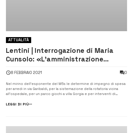
ATTUALITÀ
Lentini | Interrogazione di Maria
Cunsolo: «L’amministrazione
annulli quegli impegni di spesa»
0
8 FEBBRAIO 2021
Nel mirino dell’esponente del M5s le determine di impegno di spesa
per arredi in via Garibaldi, per la sistemazione della rotatoria vicina
all’ospedale, per un parco giochi a villa Gorgia e per interventi di
manutenzione al campo scuola di via Ventimiglia. Gli impegni di spesa
contestati. Duro affondo della consigliera comunale del M5s, Maria ...
LEGGI DI PIÙ