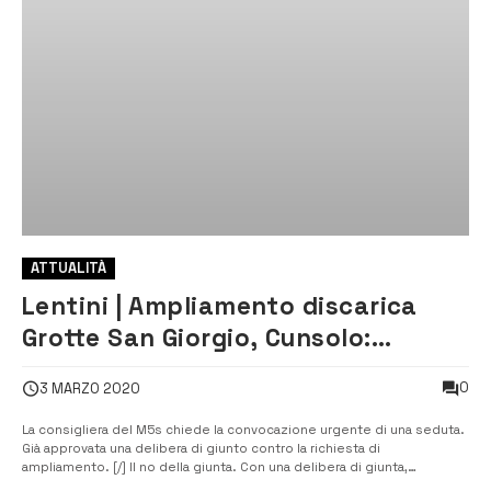
ATTUALITÀ
Lentini | Ampliamento discarica
Grotte San Giorgio, Cunsolo:
«Presto un consiglio comunale»
0
3 MARZO 2020
La consigliera del M5s chiede la convocazione urgente di una seduta.
Già approvata una delibera di giunto contro la richiesta di
ampliamento. [/] Il no della giunta. Con una delibera di giunta,
l’amministrazione comunale ha già detto no a un ulteriore