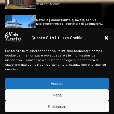
18 GENNAIO 2024
4
Catania | Opportunità di lavoro con St
Microelectronics: centinaia di assunzioni
previste
28 MARZO 2024
Questo Sito Utilizza Cookie
Per fornire le migliori esperienze, utilizziamo tecnologie come i
MAPPA DEL SITO
cookie per memorizzare e/o accedere alle informazioni del
dispositivo. Il consenso a queste tecnologie ci permetterà di
> NOTIZIE
elaborare dati come il comportamento di navigazione o ID unici su
questo sito.
> EDIZIONI LOCALI
> CONTATTI
Accetta
> INFO
Nega
Preferenze