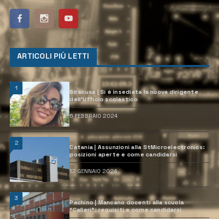
ARTICOLI PIÙ LETTI
1
Siracusa | Si è insediata la nuova dirigente
dell’Ufficio scolastico
6 FEBBRAIO 2024
2
Catania | Assunzioni alla StMicroelectronics:
posizioni aperte e come candidarsi
12 GENNAIO 2024
3
Pachino | Mancano docenti alla scuola
“Calleri”: requisiti e come candidarsi