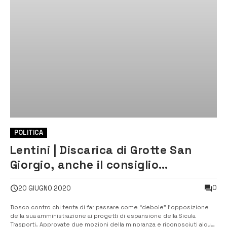
POLITICA
Lentini | Discarica di Grotte San
Giorgio, anche il consiglio
comunale dice no all’ampliamento
0
20 GIUGNO 2020
Bosco contro chi tenta di far passare come “debole” l’opposizione
della sua amministrazione ai progetti di espansione della Sicula
Trasporti. Approvate due mozioni della minoranza e riconosciuti alcuni