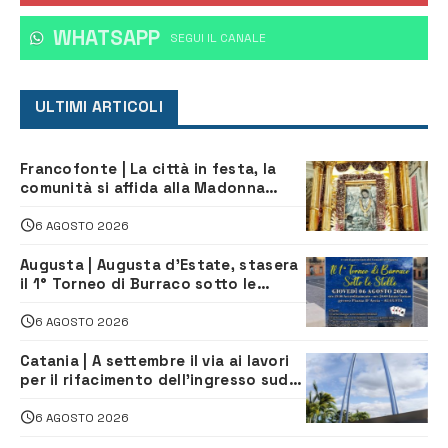
WHATSAPP
‎SEGUI IL CANALE
ULTIMI ARTICOLI
Francofonte | La città in festa, la
comunità si affida alla Madonna
della Neve tra fede e tradizione
6 AGOSTO 2026
Augusta | Augusta d’Estate, stasera
il 1° Torneo di Burraco sotto le
Stelle: piazza D’Astorga già sold out
6 AGOSTO 2026
Catania | A settembre il via ai lavori
per il rifacimento dell’ingresso sud
del porto
6 AGOSTO 2026