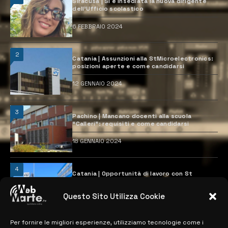
Siracusa | Si è insediata la nuova dirigente
dell’Ufficio scolastico
6 FEBBRAIO 2024
2
Catania | Assunzioni alla StMicroelectronics:
posizioni aperte e come candidarsi
12 GENNAIO 2024
3
Pachino | Mancano docenti alla scuola
“Calleri”: requisiti e come candidarsi
18 GENNAIO 2024
4
Catania | Opportunità di lavoro con St
Microelectronics: centinaia di assunzioni
previste
Questo Sito Utilizza Cookie
28 MARZO 2024
Per fornire le migliori esperienze, utilizziamo tecnologie come i