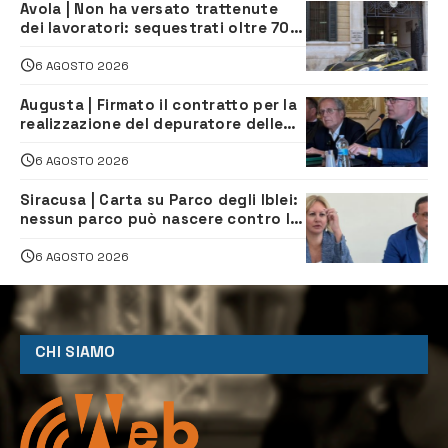
Avola | Non ha versato trattenute
dei lavoratori: sequestrati oltre 700
mila euro a imprenditore della
climatizzazione
6 AGOSTO 2026
Augusta | Firmato il contratto per la
realizzazione del depuratore delle
acque reflue
6 AGOSTO 2026
Siracusa | Carta su Parco degli Iblei:
nessun parco può nascere contro le
comunità e il territorio
6 AGOSTO 2026
CHI SIAMO