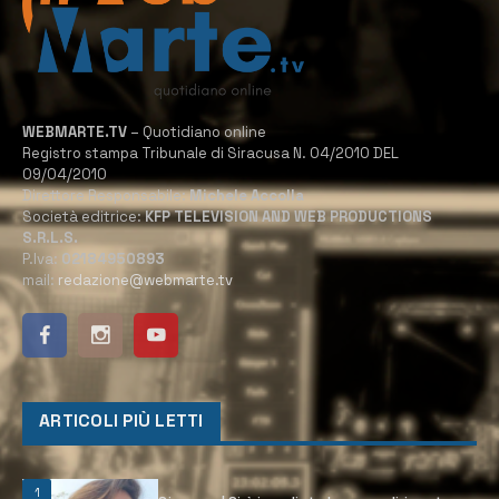
WEBMARTE.TV
– Quotidiano online
Registro stampa Tribunale di Siracusa N. 04/2010 DEL
09/04/2010
Direttore Responsabile:
Michele Accolla
Società editrice:
KFP TELEVISION AND WEB PRODUCTIONS
S.R.L.S.
P.Iva:
02184950893
mail:
redazione@webmarte.tv
ARTICOLI PIÙ LETTI
1