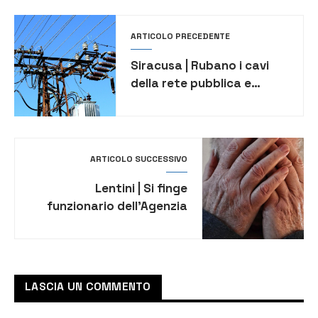
ARTICOLO PRECEDENTE
Siracusa | Rubano i cavi
della rete pubblica e
lasciano al buio parte
della Pizzuta, arrestati in
2
ARTICOLO SUCCESSIVO
Lentini | Si finge
funzionario dell’Agenzia
delle Entrate per truffare
un anziano, denunciato
62enne
LASCIA UN COMMENTO